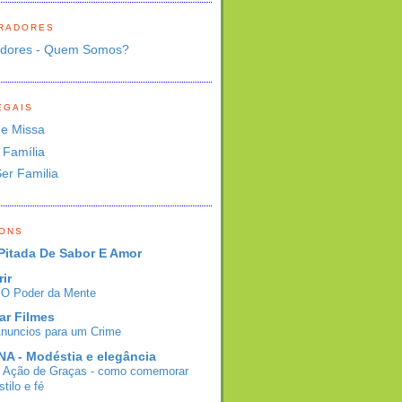
RADORES
adores - Quem Somos?
EGAIS
de Missa
 Família
Ser Familia
BONS
Pitada De Sabor E Amor
rir
- O Poder da Mente
ar Filmes
Anuncios para um Crime
A - Modéstia e elegância
e Ação de Graças - como comemorar
tilo e fé