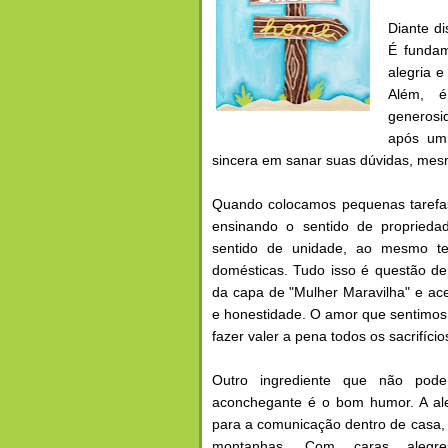
Diante di
É fundam
alegria e
Além, é
generosi
após um 
sincera em sanar suas dúvidas, me
Quando colocamos pequenas tarefas
ensinando o sentido de propried
sentido de unidade, ao mesmo t
domésticas. Tudo isso é questão d
da capa de "Mulher Maravilha" e ace
e honestidade. O amor que sentimos 
fazer valer a pena todos os sacrifício
Outro ingrediente que não pod
aconchegante é o bom humor. A ale
para a comunicação dentro de casa
montanhas. Com caras alegres