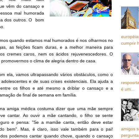
 que vêm do cansaço e
 pessoa mal humorada
ria dos outros. O bom
mo.
européia
carmos quando estamos mal humorados é nos olharmos no
cumprir h
gas, as feições ficam duras, e a melhor maneira para
 os cremes caros, nem os ácidos rejuvenescedores. O
a promovermos o clima de alegria dentro de casa.
Com ela, vamos ultrapassando vários obstáculos, como o
dolescentes e de suas crises existenciais. Ela ajuda a
resposrta
 entre os filhos e até mesmo a driblar o cansaço e a
é um...
amação de final de semana em família.
ma amiga médica costuma dizer que uma mãe sempre
ve cantar. Ao ouvir a mãe cantando, o filho se sente
eguro e pensa: "Se a mamãe canta, então deve estar
amigos 
udo bem". Mas, é claro, isso vale também para o pai!
pergunta
odos podemos cantar quando chove, quando o cansaço