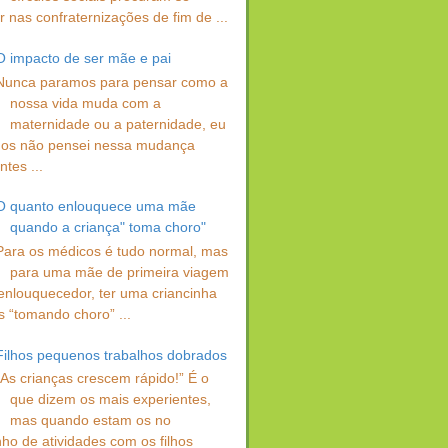
 nas confraternizações de fim de ...
O impacto de ser mãe e pai
Nunca paramos para pensar como a
nossa vida muda com a
maternidade ou a paternidade, eu
os não pensei nessa mudança
ntes ...
O quanto enlouquece uma mãe
quando a criança" toma choro"
Para os médicos é tudo normal, mas
para uma mãe de primeira viagem
enlouquecedor, ter uma criancinha
s “tomando choro” ...
Filhos pequenos trabalhos dobrados
“As crianças crescem rápido!” É o
que dizem os mais experientes,
mas quando estam os no
ho de atividades com os filhos