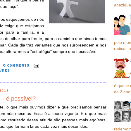
e digam “Ninguém pensa
apaziguar
que faço”.
nos esquecemos de nós
liz exige que estejamos
r para a família, e a
os de olhar para frente, para o caminho que ainda temos
pelo men
mar. Cada dia traz variantes que nos surpreendem e nos
radical, a
a alterarmos a "estratégia" sempre que necessário.
0
0 COMMENTS
UDES
é quase 
2013
de 2 ano
 - é possível?
te, o que mais ouvimos dizer é que precisamos pensar
 em nós mesmas. Essa é a teoria vigente. E o que mais
mo resultado dessa atitude são pessoas mais egoístas,
itas, que formam lares cada vez mais desunidos.
redemoin