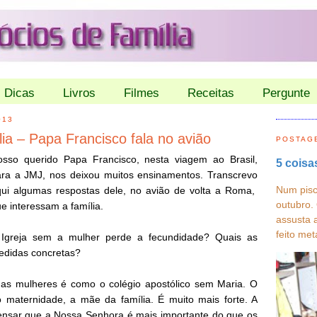
Dicas
Livros
Filmes
Receitas
Pergunte
013
ia – Papa Francisco fala no avião
POSTAG
osso querido Papa Francisco, nesta viagem ao Brasil,
5 coisa
ra a JMJ, nos deixou muitos ensinamentos. Transcrevo
Num pisc
ui algumas respostas dele, no avião de volta a Roma,
outubro.
e interessam a família.
assusta 
feito met
 Igreja sem a mulher perde a fecundidade? Quais as
edidas concretas?
as mulheres é como o colégio apostólico sem Maria. O
 maternidade, a mãe da família. É muito mais forte. A
pensar que a Nossa Senhora é mais importante do que os