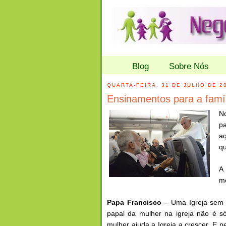
Blog
Sobre Nós
QUARTA-FEIRA, 31 DE JULHO DE 2
Ensinamentos para a famíl
N
pa
aq
qu
A
m
Papa Francisco
– Uma Igreja sem 
papal da mulher na igreja não é só
mulher ajuda a Igreja a crescer. E 