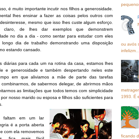
pequenos,
sso, é muito importante incutir nos filhos a generosidade.
ental lhes ensinar a fazer as coisas pelos outros com
 desinteresse, mesmo que isso lhes custe algum esforço.
 claro, de lhes dar exemplos que demonstrem
dade no dia a dia - como sentar para estudar com eles
longo dia de trabalho demonstrando uma disposição
ou avós 
smo estando cansado.
infelizm..
 diárias para cada um na rotina da casa, estamos lhes
ade e generosidade e também despertando neles este
empo em que aliviamos a mãe de parte das tarefas
e combinarmos, de sabermos delegar, de abrirmos mãos
metragem
itarmos as limitações que todos temos com simplicidade
1993. É 
por nosso marido ou esposa e filhos são suficientes para
s.
e faltam em um lar
gria é a porta aberta
, e com ela removemos
ficando d
, fica mais fácil