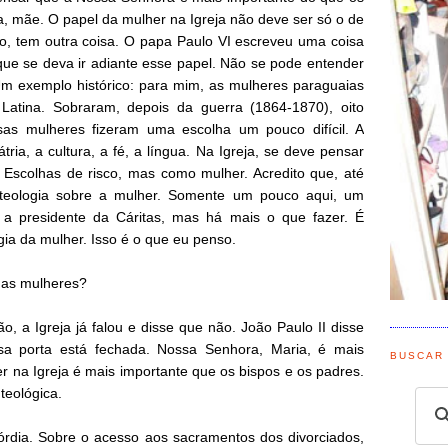
sa, mãe. O papel da mulher na Igreja não deve ser só o de
o, tem outra coisa. O papa Paulo VI escreveu uma coisa
que se deva ir adiante esse papel. Não se pode entender
m exemplo histórico: para mim, as mulheres paraguaias
Latina. Sobraram, depois da guerra (1864-1870), oito
s mulheres fizeram uma escolha um pouco difícil. A
átria, a cultura, a fé, a língua. Na Igreja, se deve pensar
 Escolhas de risco, mas como mulher. Acredito que, até
teologia sobre a mulher. Somente um pouco aqui, um
, a presidente da Cáritas, mas há mais o que fazer. É
ia da mulher. Isso é o que eu penso.
das mulheres?
, a Igreja já falou e disse que não. João Paulo II disse
sa porta está fechada. Nossa Senhora, Maria, é mais
BUSCAR
r na Igreja é mais importante que os bispos e os padres.
teológica.
córdia. Sobre o acesso aos sacramentos dos divorciados,