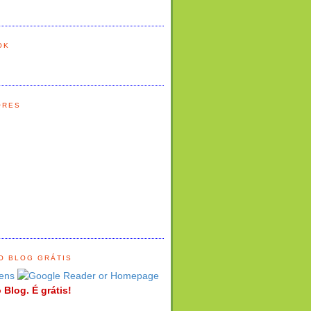
OK
ORES
O BLOG GRÁTIS
ens
 Blog. É grátis!