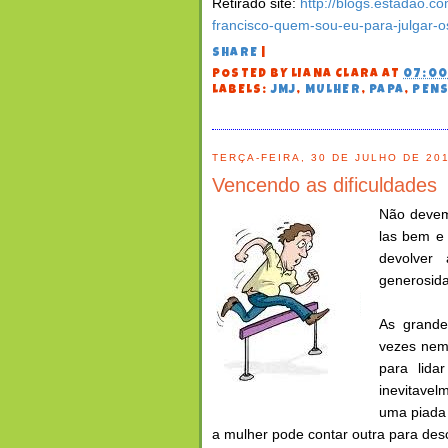
Retirado site:
http://blogs.estadao.c
francisco-quem-sou-eu-para-julgar-o
SHARE
|
POSTED BY
LIANA CLARA
AT
07:0
LABELS:
JMJ
,
MULHER
,
PAPA
,
PEN
TERÇA-FEIRA, 30 DE JULHO DE 20
Vencendo as dificuldades
Não devemo
las bem e 
devolver
generosida
As grande
vezes nem
para lida
inevitave
uma piada 
a mulher pode contar outra para desc