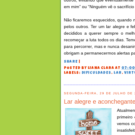
outros, evitando que eventualment
em mim” ou “Ninguém vê o sacrifício 
Não ficaremos esquecidos, quando 
pelos outros. Ter um lar alegre e fe
decididos a querer sempre o melho
recomeçar a luta todos os dias. Tem
para percorrer, mas e nunca desani
obrigam a permanecermos alertas par
SHARE
|
POSTED BY
LIANA CLARA
AT
07:0
LABELS:
DIFICULDADES
,
LAR
,
VIRT
SEGUNDA-FEIRA, 29 DE JULHO DE 
Lar alegre e aconchegante
Atualmen
primeiro
vemos co
insatisfe