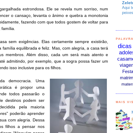
Zelet
Aqui t
rgalhada estrondosa. Ele se revela num sorriso, num
peixes
vencer o cansaço, levanta o ânimo e quebra a monotonia
rapidamente, fazendo com que todos gostem de voltar para
família.
PALAVR
asa sem exigências. Elas certamente sempre existirão,
dicas
família equilibrada e feliz. Mas, com alegria, a casa terá
adole
eus membros. Além disso, cada um será mais atento e
casam
até admitindo, por exemplo, que a sogra possa fazer um
viage
do isso inclusive para os filhos.
Fest
matrim
da democracia. Uma
mater
 prática é propor uma
onde todos passarão o
de destinos podem ser
MAIS VI
ecidida pela maioria
ores" poderão aprender
 sua com alegria. Dessa
s filhos a pensar nos