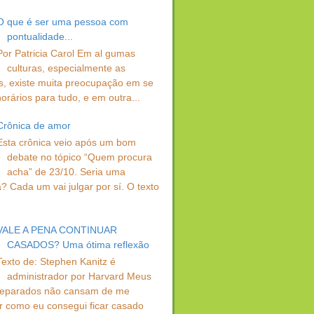
O que é ser uma pessoa com
pontualidade...
Por Patricia Carol Em al gumas
culturas, especialmente as
s, existe muita preocupação em se
orários para tudo, e em outra...
Crônica de amor
Esta crônica veio após um bom
debate no tópico “Quem procura
acha” de 23/10. Seria uma
? Cada um vai julgar por sí. O texto
VALE A PENA CONTINUAR
CASADOS? Uma ótima reflexão
Texto de: Stephen Kanitz é
administrador por Harvard Meus
separados não cansam de me
r como eu consegui ficar casado