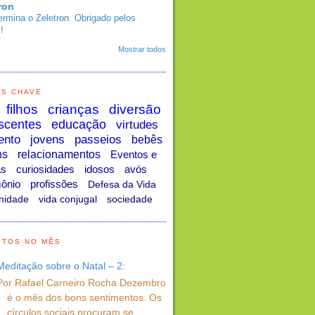
ron
ermina o Zeletron. Obrigado pelos
!
Mostrar todos
AS CHAVE
filhos
crianças
diversão
scentes
educação
virtudes
ento
jovens
passeios
bebês
ns
relacionamentos
Eventos e
as
curiosidades
idosos
avós
ônio
profissões
Defesa da Vida
nidade
vida conjugal
sociedade
STOS NO MÊS
Meditação sobre o Natal – 2:
Por Rafael Carneiro Rocha Dezembro
é o mês dos bons sentimentos. Os
círculos sociais procuram se