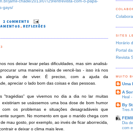
om.br/jamil-chade/2013/07/29/entrevista-com-o-papa-
s-gays/
COLABO
Colabor
0
2 COMMENTS
SAMENTOS
,
REFLEXÕES
SITES L
Horário 
13
Portal da
Revista 
s nos deixar levar pelas dificuldades, mas sim analisá-
procurar uma maneira sábia de vencê-las - isso irá nos
 a alegria de viver. É preciso, com a ajuda da
MUITO 
de, apreciar o lado bom das coisas e das pessoas.
Uma 
A Sor
s "tragédias” que vivemos no dia a dia no lar muitas
Heal 
 existiriam se usássemos uma boa dose de bom humor
By St
r com os problemas e situações desagradáveis que
Tres 
lmente surgem. No momento em que o marido chega com
FEMIN
de mau gosto, por exemplo, ao invés de ficar aborrecida,
Dia d
com es
ontrair e deixar o clima mais leve.