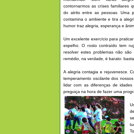
contornarmos as crises familiares
do atrito entre as pessoas. Uma
contamina o ambiente e tira a aleg
humor traz alegria, esperança e âni
Um excelente exercício para prati
espelho. O rosto contraído tem ru
resolver estes problemas não são
remédio, na verdade, é barato: bast
A alegria contagia e rejuvenesce. 
temperamento oscilante dos nossos a
lidar com as diferenças de idades
preguiça na hora de fazer uma progr
U
de
s
t
T