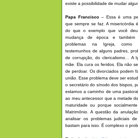
existe a possibilidade de mudar algum
Papa Francisco
– Essa é uma pe
que sempre se faz. A misericórdia 
do que o exemplo que você deu
mudança de época e também t
problemas na Igreja, como a
testemunhos de alguns padres, pr
de corrupção, do clericalismo… A I
mãe. Ela cura os feridos. Ela não s
de perdoar. Os divorciados podem 
união. Esse problema deve ser estud
o secretário do sínodo dos bispos, p
estamos a caminho de uma pastoral 
ao meu antecessor que a metade do
maturidade ou porque socialment
Matrimônio. A questão da anulaçã
analisar os problemas judiciais d
bastam para isso. É complexo o pro