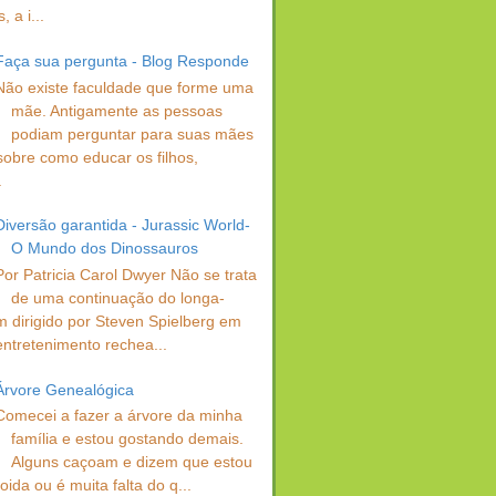
 a i...
Faça sua pergunta - Blog Responde
Não existe faculdade que forme uma
mãe. Antigamente as pessoas
podiam perguntar para suas mães
sobre como educar os filhos,
.
Diversão garantida - Jurassic World-
O Mundo dos Dinossauros
Por Patricia Carol Dwyer Não se trata
de uma continuação do longa-
 dirigido por Steven Spielberg em
entretenimento rechea...
Árvore Genealógica
Comecei a fazer a árvore da minha
família e estou gostando demais.
Alguns caçoam e dizem que estou
oida ou é muita falta do q...