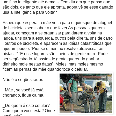
um filho inteligente até demais. Tem dia em que penso que
são dois, de tanto que ele apronta, agora vê se esse danado
usa a inteligência para volta”r.
Espera que espera, a mãe volta para o quiosque de aluguel
de bicicletas sem saber o que fazer.As pessoas querem
ajudar, começam a se organizar para darem a volta na
lagoa, uns para a esquerda, outros pela direita, uns de carro
, outros de bicicleta, e aparecem as idéias catastróficas que
ajudam pouco: “Pior se o menino resolve atravessar as
pistas...” “E esse lugares são cheios de gente ruim...Pode
ser seqüestrado, tá assim de gente querendo ganhar
dinheiro mole nestas datas”. Moles, mas moles mesmo
ficam as pernas da mãe quando toca o celular.
Não é o seqüestrador.
_Mãe , se você já está
chorando, fique calma.
_De quem é este celular?
Com quem você está? Onde
você está?