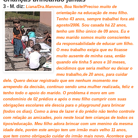
3 - M. diz:
Liana/Dra.Mannom, Boa Noite!Preciso muito de
orientação na
educação de meu filho.
Tenho 43 anos, sempre trabalhei fora até
agosto/2006.
Sou casada há 22 anos,
tenho um filho único de 09 anos. Eu e
meu marido somos muito conscientes
da responsabilidade de educar um filho.
O meu trabalho exigia que eu ficasse
muito ausente de minha casa, então
quando ele tinha 5 anos e 10 meses,
decidimos que seria melhor eu deixar o
meu trabalho,de 20 anos, para cuidar
dele.
Quero deixar registrado que em nenhum momento me
arrependo da decisão, continuo sendo uma mulher realizada, feliz e
tenho todo o apoio do marido. O problema é moro em um
condomínio de 02 prédios e após o meu filho cumprir com suas
obrigações escolares ele descia para o playground para brincar
(todos os dias). Como a área de lazer é do prédio não tenho controle
com relação as amizades, pois neste local tem crianças de todos os
tipos/educação.
Meu filho adora brincar com um menino da mesma
idade dele, porém este amigo tem um irmão mais velho 11 anos,
que tem como obrigação cuidar do irmão mais novo. Acontece que