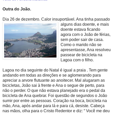
Outra do João.
Dia 26 de dezembro. Calor insuportável. Ana tinha passado
algu
ns dias doente, e mais
doente estava ficando
agora com o João de férias,
sem poder sair de casa.
Como o marido não se
apresentasse, Ana resolveu
passear de bicicleta na
Lagoa com o filho.
Lagoa no dia seguinte do Natal é igual a praia . Tem gente
andando em todas as direções e se aglomerando para
apreciar a arvore flutuante ao anoitecer. Mal alugaram as
bicicletas, João sai à frente e Ana o segue de perto, para
não o perder. O que não estava planejado era o pedal da
bicicleta de Ana quebrar. Foi questão de segundos o João
sumir por entre as pessoas. Coração na boca, bicicleta na
mão, Ana, após andar para lá e para cá, desiste. Cabeça
nas mãos, olha para o Cristo Redentor e diz: “ Você me deu