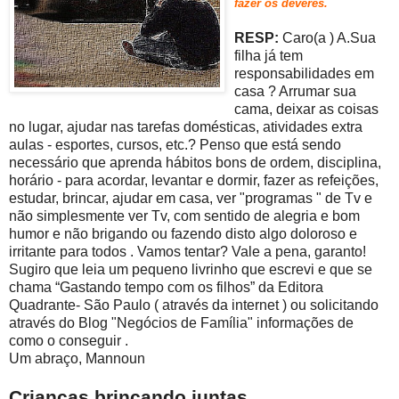
fazer os deveres.
RESP:
Caro(a ) A.Sua
filha já tem
responsabilidades em
casa ? Arrumar sua
cama, deixar as coisas
no lugar, ajudar nas tarefas domésticas, atividades extra
aulas - esportes, cursos, etc.? Penso que está sendo
necessário que aprenda hábitos bons de ordem, disciplina,
horário - para acordar, levantar e dormir, fazer as refeições,
estudar, brincar, ajudar em casa, ver "programas " de Tv e
não simplesmente ver Tv, com sentido de alegria e bom
humor e não brigando ou fazendo disto algo doloroso e
irritante para todos . Vamos tentar? Vale a pena, garanto!
Sugiro que leia um pequeno livrinho que escrevi e que se
chama “Gastando tempo com os filhos” da Editora
Quadrante- São Paulo ( através da internet ) ou solicitando
através do Blog "Negócios de Família" informações de
como o conseguir .
Um abraço, Mannoun
Crianças brinc
ando juntas