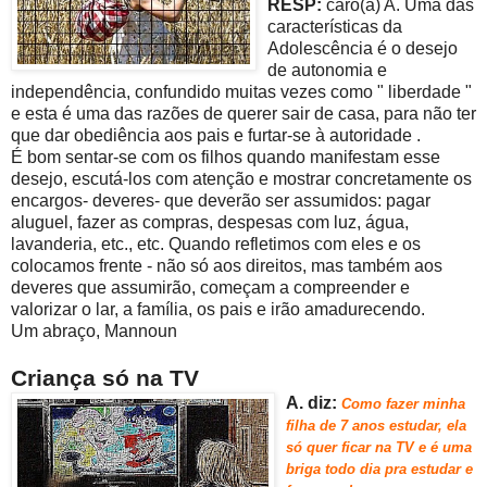
RESP:
caro(a) A. Uma das
características da
Adolescência é o desejo
de autonomia e
independência, confundido muitas vezes como " liberdade "
e esta é uma das razões de querer sair de casa, para não ter
que dar obediência aos pais e furtar-se à autoridade .
É bom sentar-se com os filhos quando manifestam esse
desejo, escutá-los com atenção e mostrar concretamente os
encargos- deveres- que deverão ser assumidos: pagar
aluguel, fazer as compras, despesas com luz, água,
lavanderia, etc., etc. Quando refletimos com eles e os
colocamos frente - não só aos direitos, mas também aos
deveres que assumirão, começam a compreender e
valorizar o lar, a família, os pais e irão amadurecendo.
Um abraço, Mannoun
Criança só na TV
A. diz:
Com
o fazer minha
filha de 7 anos estudar, ela
só quer ficar na T
V e é uma
briga todo dia pra estud
ar e