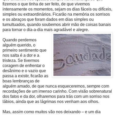
fizemos o que tinha de ser feito, de que vivemos
intensamente os momentos, sejam os dias fáceis ou difíceis,
simples ou extraordinários. Ficarão na memória os sorrisos
e os abraços que foram dados em dias simples ou
tumultuados, quando soubemos abrir mão de coisas banais
para tornar o dia-a-dia mais agradável e alegre.
Quando perdemos
alguém querido, o
primeiro sentimento que
nos salta é a dor e a
tristeza. Se tivermos
coragem de enfrentar o
desânimo e o vazio que
passa a existir, ficarão as
boas lembranças de
alguém amado, de que nunca esqueceremos, sempre com
recordações de um imenso carinho. Com visão sobrenatural
dos fatos e da dor, olharemos para trás com um sorriso nos
lábios, ainda que as lágrimas nos venham aos olhos.
Mas, assim como muitos vão nos deixando – e um dia