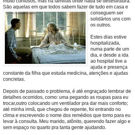
muito confusos, mas há famílias onde nada se desestrutura.
São aquelas em que todos sabem fazer de tud
o em casa e
conseguem ser
solidários uns com
os outros.
Estes dias estive
hospitalizada,
numa parte de um
dia, e desde a ida
ao hospital tive a
ajuda e presença
constante da filha que estuda medicina, atenções e ajudas
concretas.
Depois de passado o problema, é até engraçado lembrar de
detalhes ocorridos, como: uma pegando as roupas para eu
trocar,outro colocando um ventilador pra dar mais conforto;
até minha irmã, que chegou de repente, foi entrando no
clima e escrevendo o nome dos remédios que tomo para eu
levar à consulta. Meu marido, atônito, querendo fazer algo e
sem espaço no quarto pra tanta gente ajudando.