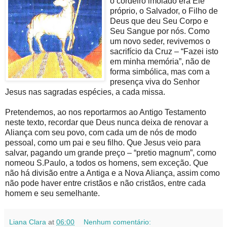
o cordeiro imolado era Ele
próprio, o Salvador, o Filho de
Deus que deu Seu Corpo e
Seu Sangue por nós. Como
um novo seder, revivemos o
sacrifício da Cruz – “Fazei isto
em minha memória”, não de
forma simbólica, mas com a
presença viva do Senhor
Jesus nas sagradas espécies, a cada missa.
Pretendemos, ao nos reportarmos ao Antigo Testamento
neste texto, recordar que Deus nunca deixa de renovar a
Aliança com seu povo, com cada um de nós de modo
pessoal, como um pai e seu filho. Que Jesus veio para
salvar, pagando um grande preço – “pretio magnum”, como
nomeou S.Paulo, a todos os homens, sem exceção. Que
não há divisão entre a Antiga e a Nova Aliança, assim como
não pode haver entre cristãos e não cristãos, entre cada
homem e seu semelhante.
Liana Clara
at
06:00
Nenhum comentário: