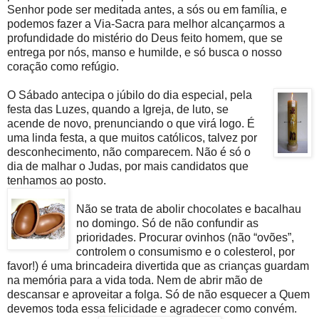
Senhor pode ser meditada antes, a sós ou em família, e
podemos fazer a Via-Sacra para melhor alcançarmos a
profundidade do mistério do Deus feito homem, que se
entrega por nós, manso e humilde, e só busca o nosso
coração como refúgio.
O Sábado antecipa o júbilo do dia especial, pela
festa das Luzes, quando a Igreja, de luto, se
acende de novo, prenunciando o que virá logo. É
uma linda festa, a que muitos católicos, talvez por
desconhecimento, não comparecem. Não é só o
dia de malhar o Judas, por mais candidatos que
tenhamos ao posto.
Não se trata de abolir chocolates e bacalhau
no domingo. Só de não confundir as
prioridades. Procurar ovinhos (não “ovões”,
controlem o consumismo e o colesterol, por
favor!) é uma brincadeira divertida que as crianças guardam
na memória para a vida toda. Nem de abrir mão de
descansar e aproveitar a folga. Só de não esquecer a Quem
devemos toda essa felicidade e agradecer como convém.