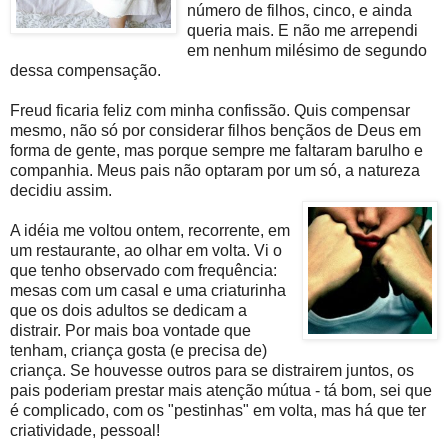
número de filhos, cinco, e ainda
queria mais. E não me arrependi
em nenhum milésimo de segundo
dessa compensação.
Freud ficaria feliz com minha confissão. Quis compensar
mesmo, não só por considerar filhos bençãos de Deus em
forma de gente, mas porque sempre me faltaram barulho e
companhia. Meus pais não optaram por um só, a natureza
decidiu assim.
A idéia me voltou ontem, recorrente, em
um restaurante, ao olhar em volta. Vi o
que tenho observado com frequência:
mesas com um casal e uma criaturinha
que os dois adultos se dedicam a
distrair. Por mais boa vontade que
tenham, criança gosta (e precisa de)
criança. Se houvesse outros para se distrairem juntos, os
pais poderiam prestar mais atenção mútua - tá bom, sei que
é complicado, com os "pestinhas" em volta, mas há que ter
criatividade, pessoal!