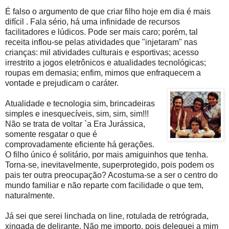
É falso o argumento de que criar filho hoje em dia é mais
difícil . Fala sério, há uma infinidade de recursos
facilitadores e lúdicos. Pode ser mais caro; porém, tal
receita inflou-se pelas atividades que "injetaram" nas
crianças: mil atividades culturais e esportivas; acesso
irrestrito a jogos eletrônicos e atualidades tecnológicas;
roupas em demasia; enfim, mimos que enfraquecem a
vontade e prejudicam o caráter.
Atualidade e tecnologia sim, brincadeiras
simples e inesquecíveis, sim, sim, sim!!!
Não se trata de voltar `a Era Jurássica,
somente resgatar o que é
comprovadamente eficiente há gerações.
O filho único é solitário, por mais amiguinhos que tenha.
Torna-se, inevitavelmente, superprotegido, pois podem os
pais ter outra preocupação? Acostuma-se a ser o centro do
mundo familiar e não reparte com facilidade o que tem,
naturalmente.
Já sei que serei linchada on line, rotulada de retrógrada,
xingada de delirante. Não me importo, pois deleguei a mim