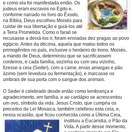
e como ela foi manifestada então. Os
judeus eram escravos no Egito e,
conforme narrado no livro do Êxodo,
na Bíblia, Deus escolheu Moisés para
cuidar de sua libertação e guiá-los até
a Terra Prometida. Como o faraó se
recusasse a deixá-los ir, foram enviadas dez pragas ao povo
egípcio. Antes da décima, aquela que matou todos os
primogênitos no país, inclusive o herdeiro do trono, Moisés,
a mando de Deus, determinou que se sacrificassem
cordeiros, e cada família, sozinha ou com seu vizinho,
fizesse a ceia (Seder), com a carne, ervas amargas e pão
ázimo (sem levedura ou fermentação), e marcasse os
umbrais de sua porta com o sangue dos animais.
O Seder é celebrado desde então como lembrança e
agradecimento, em família, e ao cardápio se acrescentou
um ovo, símbolo da vida. Jesus Cristo, que cumpria os
preceitos da Lei Mosaica, também celebrou esta ceia, e,
nessa ocasião, que ficou conhecida como a Última Ceia,
instituiu a Eucaristia, o Pã
o da
Vida. A partir desse momento,