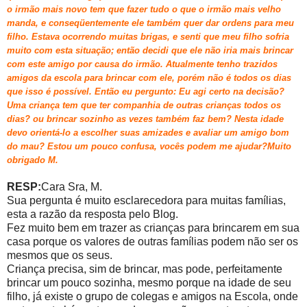
o irmão mais novo tem que fazer tudo o que o irmão mais velho
manda, e conseqüentemente ele também quer dar ordens para meu
filho.
Estava ocorrendo muitas brigas, e senti que meu filho sofria
muito com esta situação; então decidi que ele não iria mais brincar
com este amigo por causa do irmão. Atualmente tenho trazidos
amigos da escola para brincar com ele, porém não é todos os dias
que isso é possível. Então eu pergunto: Eu agi certo na decisão?
Uma criança tem que ter companhia de outras crianças todos os
dias? ou brincar sozinho as vezes também faz bem?
Nesta idade
devo orientá-lo a escolher suas amizades e avaliar um amigo bom
do mau?
Estou um pouco confusa, vocês podem me ajudar?Muito
obrigado M.
RESP:
Cara Sra, M.
Sua pergunta é muito esclarecedora para muitas famílias,
esta a razão da resposta pelo Blog.
Fez muito bem em trazer as crianças para brincarem em sua
casa porque os valores de outras famílias podem não ser os
mesmos que os seus.
Criança precisa, sim de brincar, mas pode, perfeitamente
brincar um pouco sozinha, mesmo porque na idade de seu
filho, já existe o grupo de colegas e amigos na Escola, onde