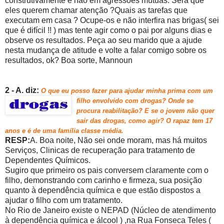
construtivamente e não em agressões mútuas. Será que
eles querem chamar atenção ?Quais as tarefas que
executam em casa ? Ocupe-os e não interfira nas brigas( sei
que é difícil !! ) mas tente agir como o pai por alguns dias e
observe os resultados. Peça ao seu marido que a ajude
nesta mudança de atitude e volte a falar comigo sobre os
resultados, ok? Boa sorte, Mannoun
2 - A. diz:
O que eu posso fazer para ajudar minha prima com um
filho
envolvido com drogas? Onde se
procura rea
bilitação?
E se o jovem não quer
sair das drogas, como agir? O rapaz tem 17
anos e é de uma família classe média.
RESP:
A. Boa noite, Não sei onde moram, mas há muitos
Serviços, Clinicas de recuperação para tratamento de
Dependentes Químicos.
Sugiro que primeiro os pais conversem claramente com o
filho, demonstrando com carinho e firmeza, sua posição
quanto à dependência química e que estão dispostos a
ajudar o filho com um tratamento.
No Rio de Janeiro existe o NEPAD (Núcleo de atendimento
à dependência química e álcool ) ,na Rua Fonseca Teles (