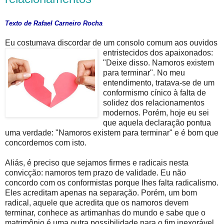
Texto de Rafael Carneiro Rocha
Eu costumava discordar de um consolo comum aos ouvidos
entr
istecidos dos apaixonados:
"Deixe disso. Namoros existem
para terminar". No meu
entendimento, tratava-se de um
conformismo cínico à falta de
solidez dos relacionamentos
modernos. Porém, hoje eu sei
que aquela declaração pontua
uma verdade: "Namoros existem para terminar" e é bom que
concordemos com isto.
Aliás, é preciso que sejamos firmes e radicais nesta
convicção: namoros tem prazo de validade. Eu não
concordo com os conformistas porque lhes falta radicalismo.
Eles acreditam apenas na separação. Porém, um bom
radical, aquele que acredita que os namoros devem
terminar, conhece as artimanhas do mundo e sabe que o
matrimônio é uma outra possibilidade para o fim inexorável