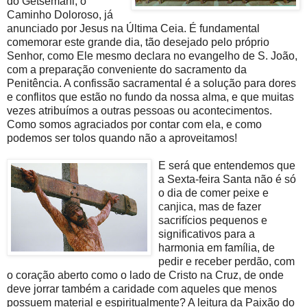
do Getsêmani, o
Caminho Doloroso, já
anunciado por Jesus na Última Ceia. É fundamental
comemorar este grande dia, tão desejado pelo próprio
Senhor, como Ele mesmo declara no evangelho de S. João,
com a preparação conveniente do sacramento da
Penitência. A confissão sacramental é a solução para dores
e conflitos que estão no fundo da nossa alma, e que muitas
vezes atribuímos a outras pessoas ou acontecimentos.
Como somos agraciados por contar com ela, e como
podemos ser tolos quando não a aproveitamos!
E será que enten
demos que
a Sexta-feira Santa não é só
o dia de comer peixe e
canjica, mas de fazer
sacrifícios pequenos e
significativos para a
harmonia em família, de
pedir e receber perdão, com
o coração aberto como o lado de Cristo na Cruz, de onde
deve jorrar também a caridade com aqueles que menos
possuem material e espiritualmente? A leitura da Paixão do