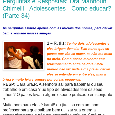
Perguntas e Respostas: Dra Mannoun
Chimelli - Adolescentes - Como educar?
(Parte 34)
As perguntas estarão apenas com as iniciais dos nomes, para deixar
bem à vontade nossas amigas.
1 – R. diz:
Ten
ho dois adolescentes e
eles brigam demais! Tem horas que e
u
penso que vão se matar, se não me meto
no meio. Como posso melhorar este
relacionamento entre os dois? Meu
marido não faz nada e diz pra eu
deixar
eles se entenderem entre eles, mas a
briga é muito feia
e sempre por coisas pequenas.
RESP:
Cara Sra.R. A senhora sai para trabalhar ou seu
trabalho é em casa ? ue tipo de atividades tem os seus
filhos ? O pai os leva a algum esporte praticado em conjunto
?
Muito bom para eles é karatê ou jiu-jitsu com um bom
professor para que saibam bem utilizar sua energia