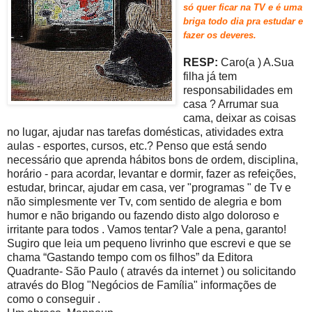
só quer ficar na T
V e é uma
briga todo dia pra estud
ar e
fazer os deveres.
RESP:
Caro(a ) A.Sua
filha já tem
responsabilidades em
casa ? Arrumar sua
cama, deixar as coisas
no lugar, ajudar nas tarefas domésticas, atividades extra
aulas - esportes, cursos, etc.? Penso que está sendo
necessário que aprenda hábitos bons de ordem, disciplina,
horário - para acordar, levantar e dormir, fazer as refeições,
estudar, brincar, ajudar em casa, ver "programas " de Tv e
não simplesmente ver Tv, com sentido de alegria e bom
humor e não brigando ou fazendo disto algo doloroso e
irritante para todos . Vamos tentar? Vale a pena, garanto!
Sugiro que leia um pequeno livrinho que escrevi e que se
chama “Gastando tempo com os filhos” da Editora
Quadrante- São Paulo ( através da internet ) ou solicitando
através do Blog "Negócios de Família" informações de
como o conseguir .