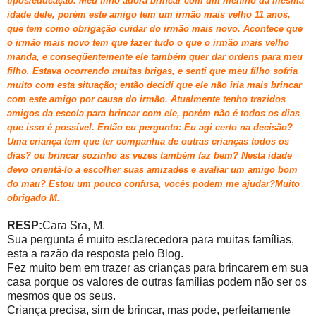
tipos/educação.
Meu filho adora brincar com um menino da mesma
idade dele, porém este amigo tem um irmão mais velho 11 anos,
que tem como obrigação cuidar do irmão mais novo. Acontece que
o irmão mais novo tem que fazer tudo o que o irmão mais velho
manda, e conseqüentemente ele também quer dar ordens para meu
filho.
Estava ocorrendo muitas brigas, e senti que meu filho sofria
muito com esta situação; então decidi que ele não iria mais brincar
com este amigo por causa do irmão. Atualmente tenho trazidos
amigos da escola para brincar com ele, porém não é todos os dias
que isso é possível. Então eu pergunto: Eu agi certo na decisão?
Uma criança tem que ter companhia de outras crianças todos os
dias? ou brincar sozinho as vezes também faz bem?
Nesta idade
devo orientá-lo a escolher suas amizades e avaliar um amigo bom
do mau?
Estou um pouco confusa, vocês podem me ajudar?Muito
obrigado M.
RESP:
Cara Sra, M.
Sua pergunta é muito esclarecedora para muitas famílias,
esta a razão da resposta pelo Blog.
Fez muito bem em trazer as crianças para brincarem em sua
casa porque os valores de outras famílias podem não ser os
mesmos que os seus.
Criança precisa, sim de brincar, mas pode, perfeitamente