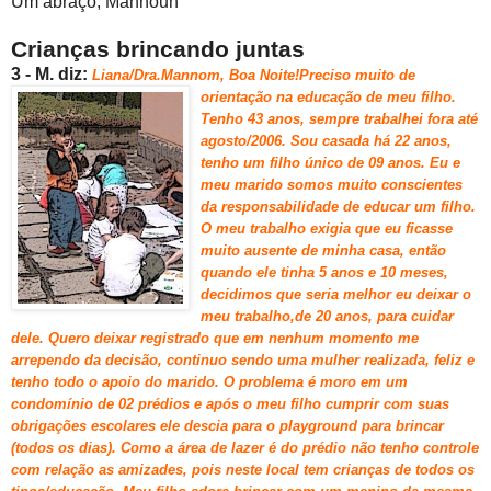
Um abraço, Mannoun
Crianças brinc
ando juntas
3 - M. diz:
Liana/Dra.Mannom, Boa Noite!Preciso muito de
orientação na
educação de meu filho.
Tenho 43 anos, sempre trabalhei fora até
agosto/2006.
Sou casada há 22 anos,
tenho um filho único de 09 anos. Eu e
meu marido somos muito conscientes
da responsabilidade de educar um filho.
O meu trabalho exigia que eu ficasse
muito ausente de minha casa, então
quando ele tinha 5 anos e 10 meses,
decidimos que seria melhor eu deixar o
meu trabalho,de 20 anos, para cuidar
dele.
Quero deixar registrado que em nenhum momento me
arrependo da decisão, continuo sendo uma mulher realizada, feliz e
tenho todo o apoio do marido. O problema é moro em um
condomínio de 02 prédios e após o meu filho cumprir com suas
obrigações escolares ele descia para o playground para brincar
(todos os dias). Como a área de lazer é do prédio não tenho controle
com relação as amizades, pois neste local tem crianças de todos os