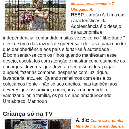
de casa precocemente ?
Obrigada, A.
RESP:
caro(a) A. Uma das
características da
Adolescência é o desejo
de autonomia e
independência, confundido muitas vezes como " liberdade "
e esta é uma das razões de querer sair de casa, para não ter
que dar obediência aos pais e furtar-se à autoridade .
É bom sentar-se com os filhos quando manifestam esse
desejo, escutá-los com atenção e mostrar concretamente os
encargos- deveres- que deverão ser assumidos: pagar
aluguel, fazer as compras, despesas com luz, água,
lavanderia, etc., etc. Quando refletimos com eles e os
colocamos frente - não só aos direitos, mas também aos
deveres que assumirão, começam a compreender e
valorizar o lar, a família, os pais e irão amadurecendo.
Um abraço, Mannoun
Criança só na TV
A. diz:
Com
o fazer minha
filha de 7 anos estudar, ela