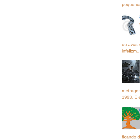
pequenos,
ou avós 
infelizm..
metragem
1993. É 
ficando d