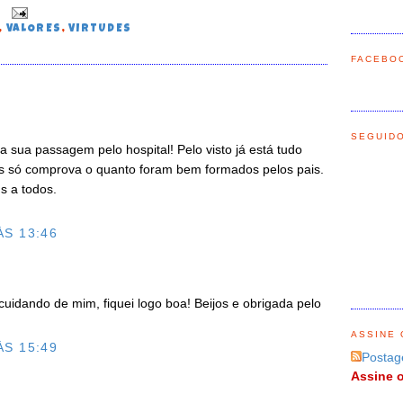
0
,
VALORES
,
VIRTUDES
FACEBO
SEGUID
a sua passagem pelo hospital! Pelo visto já está tudo
os só comprova o quanto foram bem formados pelos pais.
s a todos.
ÀS 13:46
 cuidando de mim, fiquei logo boa! Beijos e obrigada pelo
ASSINE 
ÀS 15:49
Postag
Assine o
O