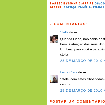
POSTED BY
LIANA CLARA
AT
06:0
LABELS:
DOENÇA
,
FAMÍLIA
,
FILHOS
2 COMENTÁRIOS:
Stella
disse...
Querida Liana, não sabia dest
bem. A atuação dos seus filh
Um beijo para você e parabén
stella
28 DE MARÇO DE 2010 
Liana Clara
disse...
Sttela, com estes filhos todos
carinho.
28 DE MARÇO DE 2010 
POSTAR UM COMENTÁRI