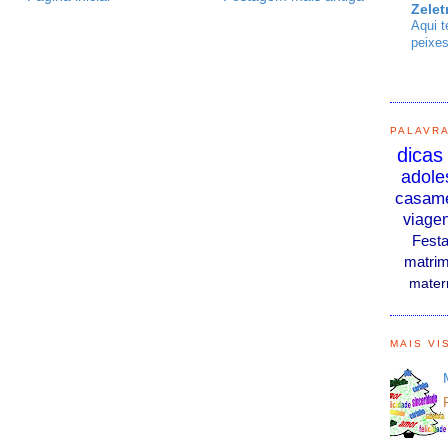
Zelet
Aqui t
peixes
PALAVR
dicas
adole
casam
viage
Fest
matrim
mater
MAIS VI