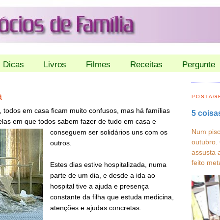
Dicas
Livros
Filmes
Receitas
Pergunte
a
POSTAG
, todos em casa ficam muito confusos, mas há famílias
5 coisa
elas em que todos sabem fazer de tud
o em casa e
Num pisc
conseguem ser solidários uns com os
outubro.
outros.
assusta 
feito met
Estes dias estive hospitalizada, numa
parte de um dia, e desde a ida ao
hospital tive a ajuda e presença
constante da filha que estuda medicina,
atenções e ajudas concretas.