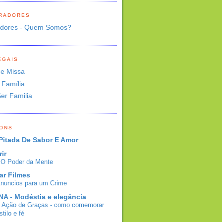
RADORES
adores - Quem Somos?
EGAIS
de Missa
 Família
Ser Familia
BONS
Pitada De Sabor E Amor
rir
- O Poder da Mente
ar Filmes
Anuncios para um Crime
A - Modéstia e elegância
e Ação de Graças - como comemorar
tilo e fé