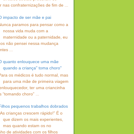
 nas confraternizações de fim de ...
O impacto de ser mãe e pai
Nunca paramos para pensar como a
nossa vida muda com a
maternidade ou a paternidade, eu
os não pensei nessa mudança
ntes ...
O quanto enlouquece uma mãe
quando a criança" toma choro"
Para os médicos é tudo normal, mas
para uma mãe de primeira viagem
enlouquecedor, ter uma criancinha
s “tomando choro” ...
Filhos pequenos trabalhos dobrados
“As crianças crescem rápido!” É o
que dizem os mais experientes,
mas quando estam os no
ho de atividades com os filhos