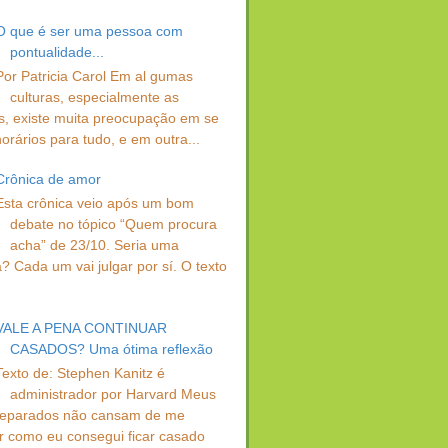
O que é ser uma pessoa com
pontualidade...
Por Patricia Carol Em al gumas
culturas, especialmente as
s, existe muita preocupação em se
orários para tudo, e em outra...
Crônica de amor
Esta crônica veio após um bom
debate no tópico “Quem procura
acha” de 23/10. Seria uma
? Cada um vai julgar por sí. O texto
VALE A PENA CONTINUAR
CASADOS? Uma ótima reflexão
Texto de: Stephen Kanitz é
administrador por Harvard Meus
separados não cansam de me
r como eu consegui ficar casado