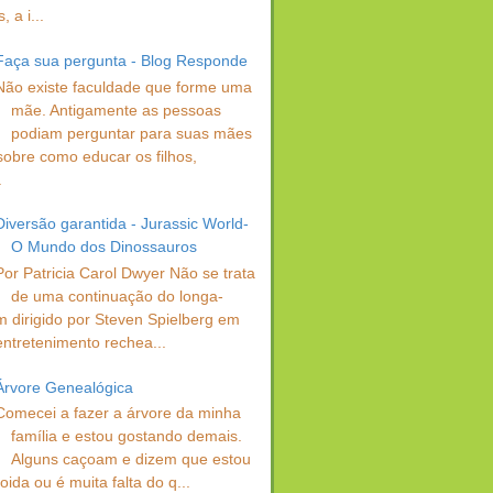
 a i...
Faça sua pergunta - Blog Responde
Não existe faculdade que forme uma
mãe. Antigamente as pessoas
podiam perguntar para suas mães
sobre como educar os filhos,
.
Diversão garantida - Jurassic World-
O Mundo dos Dinossauros
Por Patricia Carol Dwyer Não se trata
de uma continuação do longa-
 dirigido por Steven Spielberg em
entretenimento rechea...
Árvore Genealógica
Comecei a fazer a árvore da minha
família e estou gostando demais.
Alguns caçoam e dizem que estou
oida ou é muita falta do q...