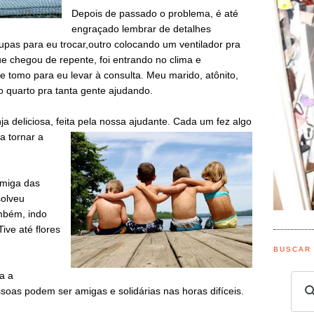
Depois de passado o problema, é até
engraçado lembrar de detalhes
pas para eu trocar,outro colocando um ventilador pra
ue chegou de repente, foi entrando no clima e
tomo para eu levar à consulta. Meu marido, atônito,
 quarto pra tanta gente ajudando.
ja deliciosa, feita pela nossa ajudante. C
ada um fez algo
a tornar a
miga das
solveu
mbém, indo
ive até flores
BUSCAR
a a
as podem ser amigas e solidárias nas horas difíceis.