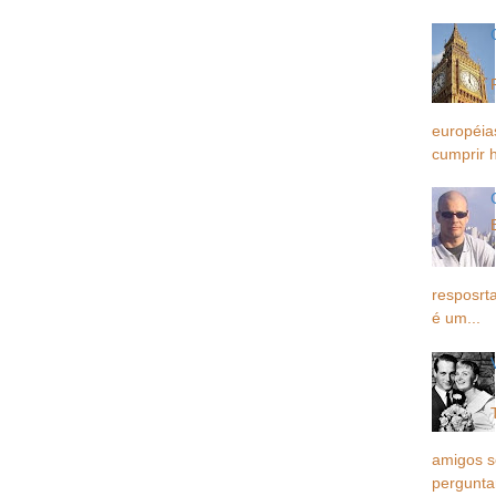
européia
cumprir h
resposrta
é um...
amigos 
pergunta