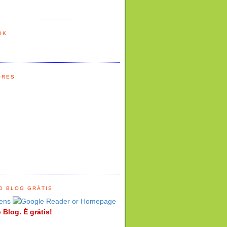
OK
ORES
O BLOG GRÁTIS
ens
 Blog. É grátis!