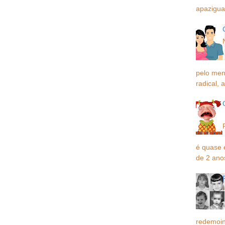
apaziguar
pelo men
radical, a
é quase 
de 2 ano
redemoin