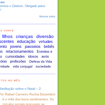
ron
ermina o Zeletron. Obrigado pelos
!
Mostrar todos
AS CHAVE
filhos
crianças
diversão
scentes
educação
virtudes
ento
jovens
passeios
bebês
ns
relacionamentos
Eventos e
as
curiosidades
idosos
avós
ônio
profissões
Defesa da Vida
nidade
vida conjugal
sociedade
STOS NO MÊS
Meditação sobre o Natal – 2:
Por Rafael Carneiro Rocha Dezembro
é o mês dos bons sentimentos. Os
círculos sociais procuram se