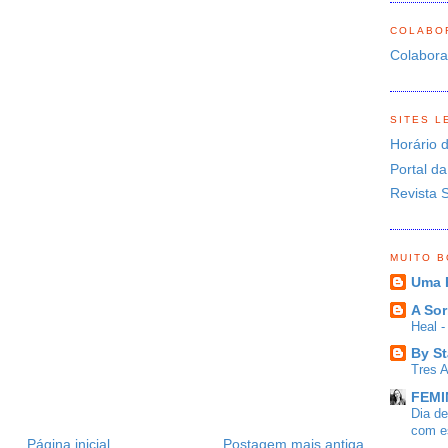
COLABO
Colabor
SITES L
Horário 
Portal da
Revista 
MUITO 
Uma 
A Sor
Heal 
By St
Tres 
FEMIN
Dia d
com es
Página inicial
Postagem mais antiga