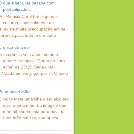
O que é ser uma pessoa com
pontualidade...
Por Patricia Carol Em al gumas
culturas, especialmente as
s, existe muita preocupação em se
orários para tudo, e em outra...
Crônica de amor
Esta crônica veio após um bom
debate no tópico “Quem procura
acha” de 23/10. Seria uma
? Cada um vai julgar por sí. O texto
Eu te odeio mãe!
É muito triste uma filha dizer algo tão
duro a uma mãe. Eu imagino que
mãe não seria esta para ouvir tal
: Uma mãe omissa, que nunca...