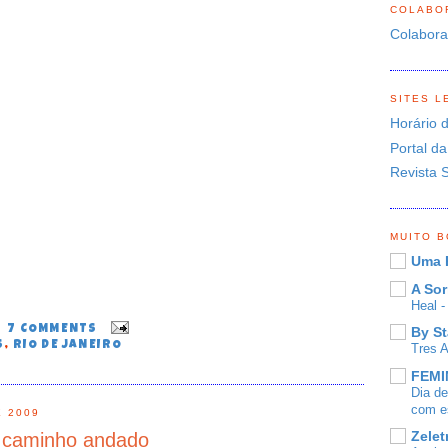
COLABO
Colabor
SITES L
Horário 
Portal da
Revista 
MUITO 
Uma 
A Sor
Heal 
7 COMMENTS
By St
S
,
RIO DE JANEIRO
Tres 
FEMIN
Dia d
com es
E 2009
Zelet
o caminho andado