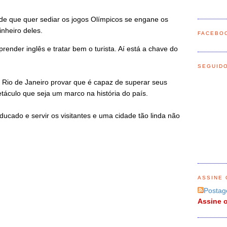
de que quer sediar os jogos Olímpicos se engane os
dinheiro deles.
FACEBO
ender inglês e tratar bem o turista. Aí está a chave do
SEGUID
Rio de Janeiro provar que é capaz de superar seus
táculo que seja um marco na história do país.
ucado e servir os visitantes e uma cidade tão linda não
ASSINE 
Postag
Assine o