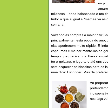
no jan
amarel
milanesa – nada balanceado e um tiro 
tudo” o que é igual a “mamãe vá às 
semana.
Voltando as compras a maior dificuld
principalmente nesta época do ano,
elas apodrecem muito rápido. É linda
copa, mas é melhor mantê-las na gel
tempo que precisamos. Para comple
ter a gelatina, o iogurte e até uns d
sem esquecer os biscoitos para os l
uma dica: Esconder! Mas de preferê
Ao prepara
pretendemos
indispensáv
nos faça vo