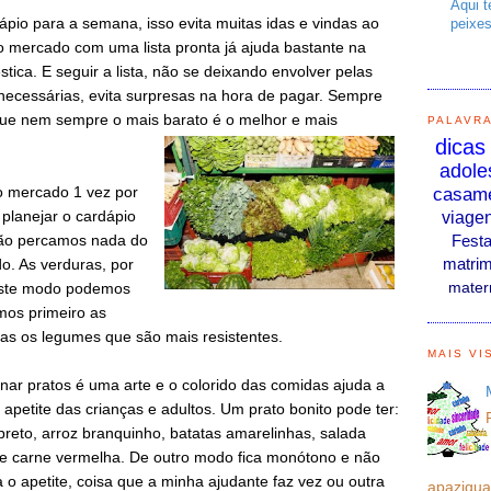
Aqui t
pio para a semana, isso evita muitas idas e vindas ao
peixes
ao mercado com uma lista pronta já ajuda bastante na
ica. E seguir a lista, não se deixando envolver pelas
ecessárias, evita surpresas na hora de pagar. Sempre
ue nem sempre o mais barato é o melhor e mais
PALAVR
dicas
adole
o mercado 1 vez por
casam
planejar o cardápio
viage
Fest
ão percamos nada do
matrim
o. As verduras, por
mater
deste modo podemos
mos primeiro as
ias os legumes que são mais resistentes.
MAIS VI
nar prato
s é uma arte e o colorido das comidas ajuda a
o apetite das crianças e adultos. Um prato bonito pode ter:
 preto, arroz branquinho, batatas amarelinhas, salada
e carne vermelha. De outro modo fica monótono e não
 o apetite, coisa que a minha ajudante faz vez ou outra
apaziguar