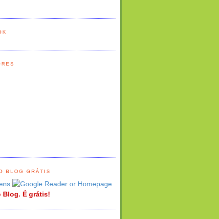
OK
ORES
O BLOG GRÁTIS
ens
 Blog. É grátis!