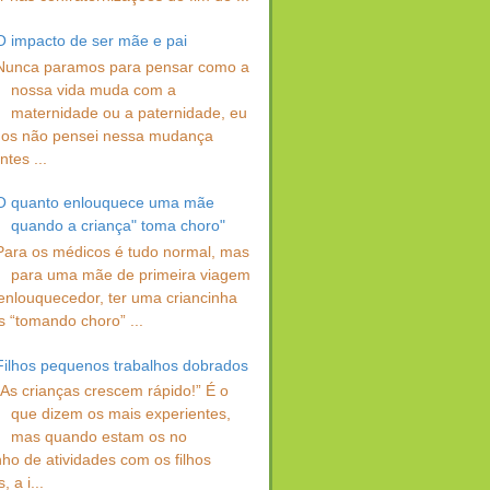
O impacto de ser mãe e pai
Nunca paramos para pensar como a
nossa vida muda com a
maternidade ou a paternidade, eu
os não pensei nessa mudança
ntes ...
O quanto enlouquece uma mãe
quando a criança" toma choro"
Para os médicos é tudo normal, mas
para uma mãe de primeira viagem
enlouquecedor, ter uma criancinha
s “tomando choro” ...
Filhos pequenos trabalhos dobrados
“As crianças crescem rápido!” É o
que dizem os mais experientes,
mas quando estam os no
ho de atividades com os filhos
 a i...