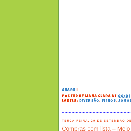
SHARE
|
POSTED BY
LIANA CLARA
AT
00:01
LABELS:
DIVERSÃO
,
FILHOS
,
JOGO
TERÇA-FEIRA, 29 DE SETEMBRO D
Compras com lista – Mei