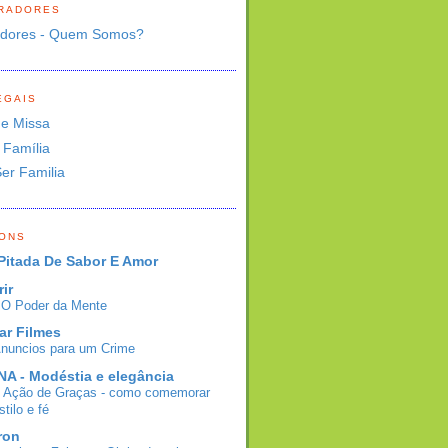
RADORES
adores - Quem Somos?
EGAIS
de Missa
 Família
Ser Familia
BONS
Pitada De Sabor E Amor
rir
- O Poder da Mente
ar Filmes
Anuncios para um Crime
A - Modéstia e elegância
e Ação de Graças - como comemorar
tilo e fé
ron