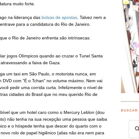
atura muito forte.
ago na liderança das
bolsas de apostas
. Talvez nem a
ntrave para a candidatura do Rio de Janeiro.
 que o Rio de Janeiro enfrenta são intrínsecas:
diar jogos Olímpicos quando ao cruzar o Tunel Santa
atravessando a faixa de Gaza.
ga um taxi em São Paulo, o motorista nunca, em
um DVD com "É o Tchan" no volume máximo. Nem vai
você pedir uma corrida curta. Infelizmente o nível de
ras cidades do Brasil que no meu querido Rio de
BUSCAR
ebível que um hotel caro como o Mercury Leblon (dou
isto) não tenha na sua recepção uma pessoa que saiba
nico e o hóspede tenha que descer do quarto com o
 novo rolo de papel higiênico (alias não era nem para