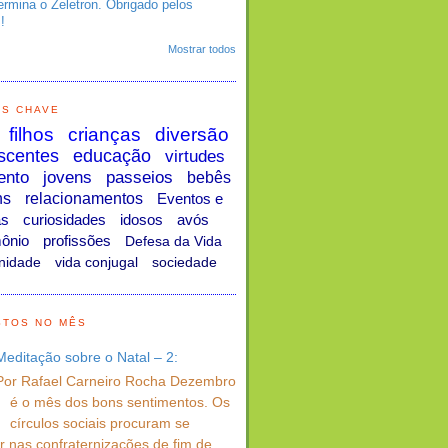
ermina o Zeletron. Obrigado pelos
!
Mostrar todos
AS CHAVE
filhos
crianças
diversão
scentes
educação
virtudes
ento
jovens
passeios
bebês
ns
relacionamentos
Eventos e
as
curiosidades
idosos
avós
ônio
profissões
Defesa da Vida
nidade
vida conjugal
sociedade
STOS NO MÊS
Meditação sobre o Natal – 2:
Por Rafael Carneiro Rocha Dezembro
é o mês dos bons sentimentos. Os
círculos sociais procuram se
 nas confraternizações de fim de ...