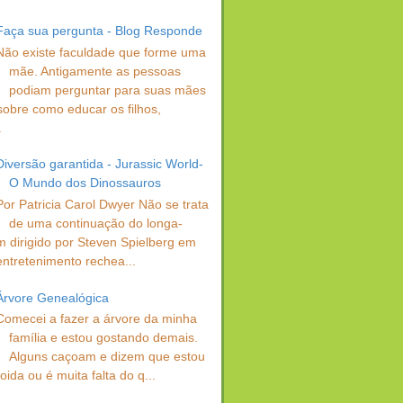
Faça sua pergunta - Blog Responde
Não existe faculdade que forme uma
mãe. Antigamente as pessoas
podiam perguntar para suas mães
sobre como educar os filhos,
.
Diversão garantida - Jurassic World-
O Mundo dos Dinossauros
Por Patricia Carol Dwyer Não se trata
de uma continuação do longa-
 dirigido por Steven Spielberg em
entretenimento rechea...
Árvore Genealógica
Comecei a fazer a árvore da minha
família e estou gostando demais.
Alguns caçoam e dizem que estou
oida ou é muita falta do q...