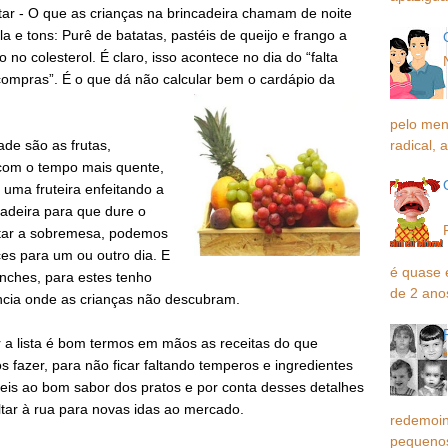
tar - O que as crianças na brincadeira chamam de noite
a e tons: Purê de batatas, pastéis de queijo e frango a
no colesterol. É claro, isso acontece no dia do “falta
compras”. É o que dá não calcular bem o cardápio da
pelo men
radical, a
ade são as frutas,
 com o tempo mais quente,
 uma fruteira enfeitando a
adeira para que dure o
tar a sobremesa, podemos
oces para um ou outro dia. E
é quase 
anches, para estes tenho
de 2 ano
ncia onde as crianças não descubram.
r a lista é bom termos em mãos as receitas do que
 fazer, para não ficar faltando temperos e ingredientes
eis ao bom sabor dos pratos e por conta desses detalhes
ltar à rua para novas idas ao mercado.
redemoin
pequenos,