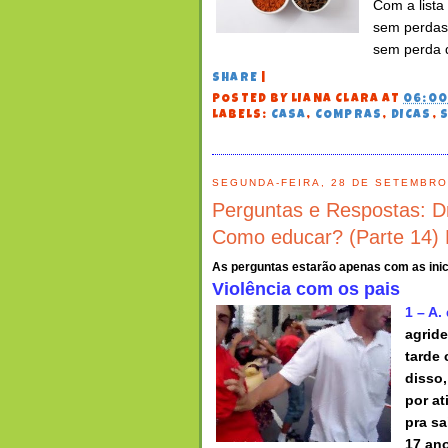
Com a lista
sem perdas 
sem perda d
SHARE
|
POSTED BY
LIANA CLARA
AT
06:0
LABELS:
CASA
,
COMPRAS
,
DICAS
,
SEGUNDA-FEIRA, 28 DE SETEMBRO
Perguntas e Respostas: Dr
Como educar? (Parte 14) 
As perguntas estarão apenas com as inic
Violência com os pais
1 – A.
agride
tarde 
disso,
por at
pra sa
17 an