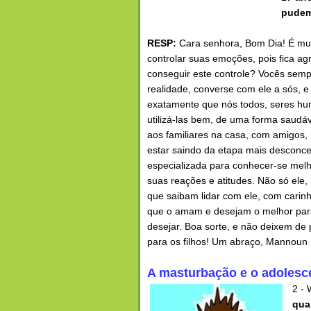
pudemo
RESP:
Cara senhora, Bom Dia! É muit
controlar suas emoções, pois fica a
conseguir este controle? Vocês semp
realidade, converse com ele a sós,
exatamente que nós todos, seres h
utilizá-las bem, de uma forma saudá
aos familiares na casa, com amigos,
estar saindo da etapa mais desconce
especializada para conhecer-se mel
suas reações e atitudes. Não só ele
que saibam lidar com ele, com carin
que o amam e desejam o melhor para 
desejar. Boa sorte, e não deixem de 
para os filhos! Um abraço, Mannoun
A masturbação e o adolesc
2 - 
qua