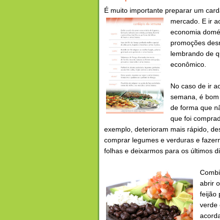
É muito importante preparar um cardá
mercado
. E ir 
economia domést
promoções desn
lembrando de q
econômico.
No caso de ir a
semana, é bom 
de forma que n
que foi comprad
exemplo, deterioram mais rápido, 
comprar legumes e verduras e fazer
folhas e deixarmos para os últimos d
Combi
abrir 
feijão
verde 
acorda