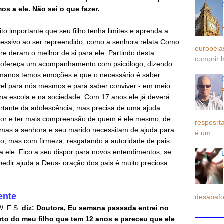
s a ele. Não sei o que fazer.
o importante que seu filho tenha limites e aprenda a
gressivo ao ser repreendido, como a senhora relata.Como
européia
re deram o melhor de si para ele. Partindo desta
cumprir h
 e ofereça um acompanhamento com psicólogo, dizendo
umanos temos emoções e que o necessário é saber
vel para nós mesmos e para saber conviver - em meio
 na escola e na sociedade. Com 17 anos ele já deverá
rtante da adolescência, mas precisa de uma ajuda
hor e ter mais compreensão de quem é ele mesmo, de
resposrta
, mas a senhora e seu marido necessitam de ajuda para
é um...
ho, mas com firmeza, resgatando a autoridade de pais
ele. Fico a seu dispor para novos entendimentos, se
pedir ajuda a Deus- oração dos pais é muito preciosa
ente
desabafo
W. F
S.
diz: Doutora, Eu semana passada entrei no
rto do meu filho que tem 12 anos e pareceu que ele