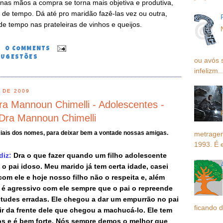
 nas mãos a compra se torna mais objetiva e produtiva,
de tempo. Dá até pro maridão fazê-las vez ou outra,
e tempo nas prateleiras de vinhos e queijos.
0
0 COMMENTS
SUGESTÕES
ou avós 
infelizm..
 DE 2009
a Mannoun Chimelli - Adolescentes -
Dra Mannoun Chimelli
iais dos nomes, para deixar bem a vontade nossas amigas.
metragem
1993. É 
diz:
Dra o que fazer quando um filho adolescente
 o pai idoso. Meu marido já tem certa idade, casei
com ele e hoje nosso filho não o respeita e, além
 é agressivo com ele sempre que o pai o repreende
itudes erradas. Ele chegou a dar um empurrão no pai
ficando d
ir da frente dele que chegou a machucá-lo. Ele tem
os e é bem forte. Nós sempre demos o melhor que