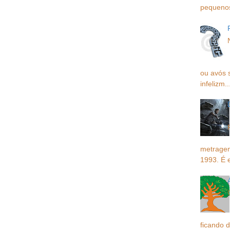
pequenos,
ou avós 
infelizm..
metragem
1993. É 
ficando d