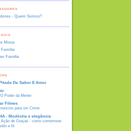
RADORES
adores - Quem Somos?
EGAIS
de Missa
 Família
Ser Familia
BONS
Pitada De Sabor E Amor
rir
- O Poder da Mente
ar Filmes
Anuncios para um Crime
A - Modéstia e elegância
e Ação de Graças - como comemorar
tilo e fé