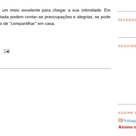
 um meio excelente para chegar a sua intimidade. Em
ada podem contar-se preocupações e alegrias, se pode
FACEBO
o de "compartilhar" em casa.
SEGUID
0
O
ASSINE 
Postag
Assine o