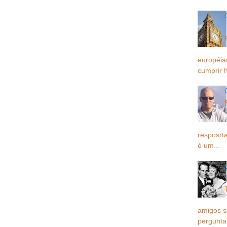
européia
cumprir h
resposrta
é um...
amigos 
pergunta