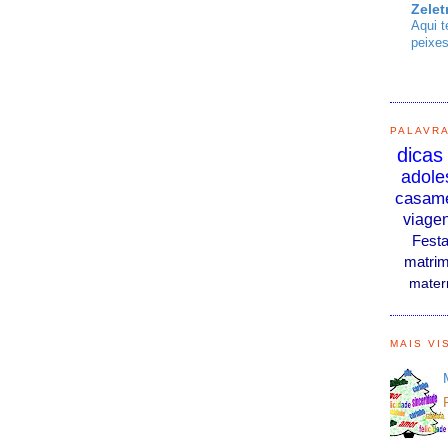
Zelet
Aqui t
peixes
PALAVR
dicas
adole
casam
viage
Fest
matrim
mater
MAIS VI