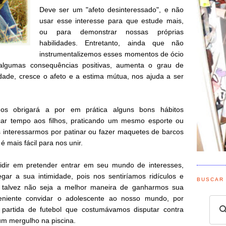
Deve ser um "afeto desinteressado", e não
usar esse interesse para que estude mais,
ou para demonstrar nossas próprias
habilidades. Entretanto, ainda que não
instrumentalizemos esses momentos de ócio
algumas consequências positivas, aumenta o grau de
dade, cresce o afeto e a estima mútua, nos ajuda a ser
nos obrigará a por em prática alguns bons hábitos
icar tempo aos filhos, praticando um mesmo esporte ou
 interessarmos por patinar ou fazer maquetes de barcos
 mais fácil para nos unir.
sidir em pretender entrar em seu mundo de interesses,
gar a sua intimidade, pois nos sentiríamos ridículos e
BUSCAR
 talvez não seja a melhor maneira de ganharmos sua
eniente convidar o adolescente ao nosso mundo, por
partida de futebol que costumávamos disputar contra
um mergulho na piscina.