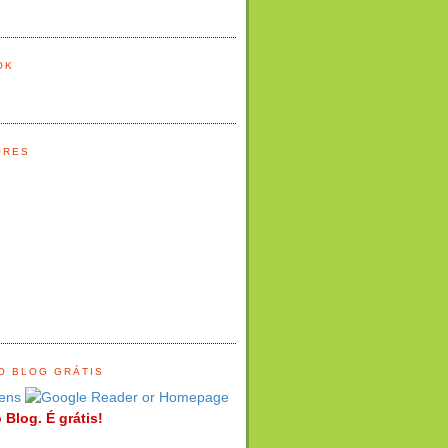
OK
ORES
O BLOG GRÁTIS
ens
 Blog. É grátis!