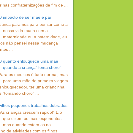
 nas confraternizações de fim de ...
O impacto de ser mãe e pai
Nunca paramos para pensar como a
nossa vida muda com a
maternidade ou a paternidade, eu
os não pensei nessa mudança
ntes ...
O quanto enlouquece uma mãe
quando a criança" toma choro"
Para os médicos é tudo normal, mas
para uma mãe de primeira viagem
enlouquecedor, ter uma criancinha
s “tomando choro” ...
Filhos pequenos trabalhos dobrados
“As crianças crescem rápido!” É o
que dizem os mais experientes,
mas quando estam os no
ho de atividades com os filhos