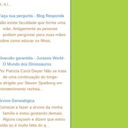
 a i...
Faça sua pergunta - Blog Responde
Não existe faculdade que forme uma
mãe. Antigamente as pessoas
podiam perguntar para suas mães
sobre como educar os filhos,
.
Diversão garantida - Jurassic World-
O Mundo dos Dinossauros
Por Patricia Carol Dwyer Não se trata
de uma continuação do longa-
 dirigido por Steven Spielberg em
entretenimento rechea...
Árvore Genealógica
Comecei a fazer a árvore da minha
família e estou gostando demais.
Alguns caçoam e dizem que estou
oida ou é muita falta do q...