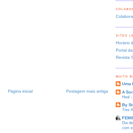
COLABO
Colabor
SITES L
Horário 
Portal da
Revista 
MUITO 
Uma 
Página inicial
Postagem mais antiga
A Sor
Heal 
By St
Tres 
FEMIN
Dia d
com es