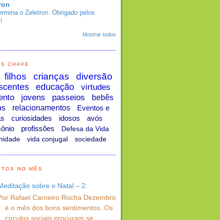
ron
ermina o Zeletron. Obrigado pelos
!
Mostrar todos
AS CHAVE
filhos
crianças
diversão
scentes
educação
virtudes
ento
jovens
passeios
bebês
ns
relacionamentos
Eventos e
as
curiosidades
idosos
avós
ônio
profissões
Defesa da Vida
nidade
vida conjugal
sociedade
STOS NO MÊS
Meditação sobre o Natal – 2:
Por Rafael Carneiro Rocha Dezembro
é o mês dos bons sentimentos. Os
círculos sociais procuram se