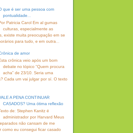
O que é ser uma pessoa com
pontualidade...
Por Patricia Carol Em al gumas
culturas, especialmente as
s, existe muita preocupação em se
orários para tudo, e em outra...
Crônica de amor
Esta crônica veio após um bom
debate no tópico “Quem procura
acha” de 23/10. Seria uma
? Cada um vai julgar por sí. O texto
VALE A PENA CONTINUAR
CASADOS? Uma ótima reflexão
Texto de: Stephen Kanitz é
administrador por Harvard Meus
separados não cansam de me
r como eu consegui ficar casado