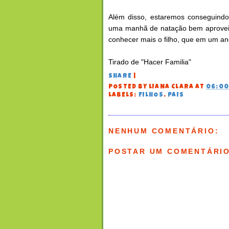
Além disso, estaremos conseguindo
uma manhã de natação bem aproveit
conhecer mais o filho, que em um an
Tirado de "Hacer Familia"
SHARE
|
POSTED BY
LIANA CLARA
AT
06:0
LABELS:
FILHOS
,
PAIS
NENHUM COMENTÁRIO:
POSTAR UM COMENTÁRI