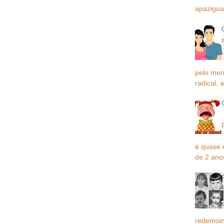
apaziguar
pelo men
radical, a
é quase 
de 2 ano
redemoin