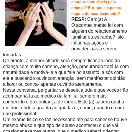
como responsáveis pela
criança? E o que ela pensa
depois do acontecimento?
RESP:
Caro(a) A.
O acontecimento foi com
alguém do relacionamento
familiar ou estranho? Isto
influi nas ações e
providências a serem
tomadas.
De pronto, a melhor atitude será sempre ficar ao lado da
criança com muito carinho, atenção, procurando tratá-la com
naturalidade e motivá-la a que fale no assunto, a sós com
ela e buscando ouvir com atenção, sem manifestar opinião
a favor ou contra- apenas ouvindo atentamente.
Nesta conversa, perguntar se deseja ajuda e que vocês irão
acompanhá-la ao medico da família, sempre mais
conhecido e da confiança de todos. Este (a) saberá qual a
melhor conduta quanto ao que fazer, como, quando e com
que profissional.
Um exame físico se faz necessário até para saber se houve
mesmo abuso e que tipo de abuso aconteceu o que vai
ocasionar exames outros, que o médico saberá orientar,