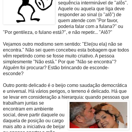
sequência interminável de "alôs".
Aquele ou aquela que liga deve
responder ao sinal (o "alô") de
quem atende com "Por favor,
poderia falar com a fulana?" ou
"Por gentileza, o fulano está?", e não repetir... "Alô?"
Vejamos outro modismo sem sentido: "Ele(ou ela) não se
encontra." Não sei quem concebeu esta bobagem que todos
vêm repetindo como se fosse muito criativo. A pessoa
simplesmente "Não está." Por que "Não se encontra"?
Alguém foi procurar? Estão brincando de esconde-
esconde?
Outro ponto delicado é o beijo como saudação democrática
e universal. Há vários perigos, o terreno é delicado. Há que
se levar em consideração a hierarquia: quando pe
ssoas que
trabalham juntas se
encontram em ambiente
social, deve partir daquele ou
daquela de posição ou cargo
mais alto a iniciativa de beijar