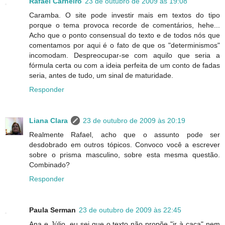
Rafael Carneiro
23 de outubro de 2009 às 19:08
Caramba. O site pode investir mais em textos do tipo
porque o tema provoca recorde de comentários, hehe...
Acho que o ponto consensual do texto e de todos nós que
comentamos por aqui é o fato de que os "determinismos"
incomodam. Despreocupar-se com aquilo que seria a
fórmula certa ou com a ideia perfeita de um conto de fadas
seria, antes de tudo, um sinal de maturidade.
Responder
Liana Clara
23 de outubro de 2009 às 20:19
Realmente Rafael, acho que o assunto pode ser
desdobrado em outros tópicos. Convoco você a escrever
sobre o prisma masculino, sobre esta mesma questão.
Combinado?
Responder
Paula Serman
23 de outubro de 2009 às 22:45
Ana e Júlio, eu sei que o texto não propõe "ir à caça" nem