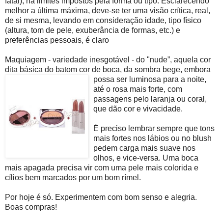
fatal); há limites impostos pela forma ou tipo. Esclarecendo
melhor a última máxima, deve-se ter uma visão crítica, real,
de si mesma, levando em consideração idade, tipo físico
(altura, tom de pele, exuberância de formas, etc.) e
preferências pessoais, é claro
Maquiagem - variedade inesgotável - do "nude”, aquela cor
dita básica do batom cor de boca, da so
mbra bege, embora
possa ser luminosa para a noite,
até o rosa mais forte, com
passagens pelo laranja ou coral,
que dão cor e vivacidade.
É preciso lembrar sempre que tons
mais fortes nos lábios ou no blush
pedem carga mais suave nos
olhos, e vice-versa. Uma boca
mais apagada precisa vir com uma pele mais colorida e
cílios bem marcados por um bom rímel.
Por hoje é só. Experimentem com bom senso e alegria.
Boas compras!