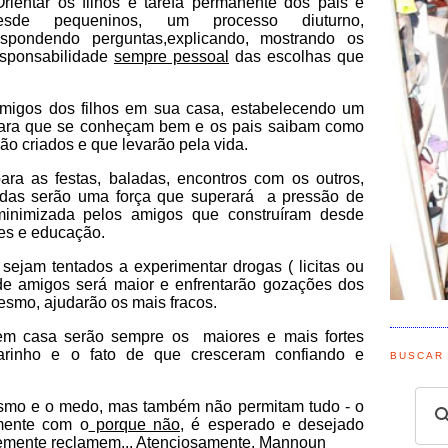
rientar os filhos é tarefa permanente dos pais e
esde pequeninos, um processo diuturno,
espondendo perguntas,explicando, mostrando os
esponsabilidade
sempre pessoal
das escolhas que
migos dos filhos em sua casa, estabelecendo um
 para que se conheçam bem e os pais saibam como
ão criados e que levarão pela vida.
ra as festas, baladas, encontros com os outros,
idas serão uma força que superará a pressão de
minimizada pelos amigos que construíram desde
es e educação.
ejam tentados a experimentar drogas ( licitas ou
de amigos será maior e enfrentarão gozações dos
mesmo, ajudarão os mais fracos.
m casa serão sempre os maiores e mais fortes
inho e o fato de que cresceram confiando e
BUSCAR
.
rismo e o medo, mas também não permitam tudo - o
mente com o
porque não
, é esperado e desejado
temente reclamem... Atenciosamente, Mannoun