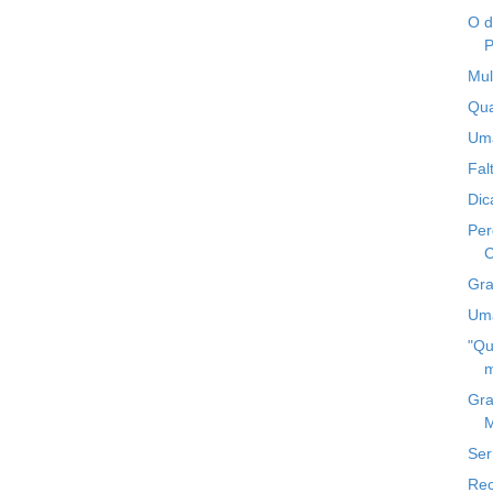
O d
P
Mul
Qua
Uma
Fal
Dic
Per
C
Gr
Uma
"Qu
m
Gra
M
Ser
Rec