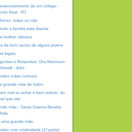
esenvolvimento de um colégio -
orto Real , RJ
heres, mães ou não
ndo a família está doente
 mulher clássica
ta de bom senso de alguns jovens
as legais
guntas e Respostas: Dra Mannoun
himelli - Adol...
andes mães comuns
 grande mãe de todos
em mal se achar e bem estiver, do
al que vier ...
nde mãe - Santa Gianna Beretta
olla
 uma grande mãe
eber com criatividade (1ª parte)