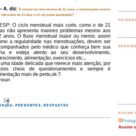
– A. diz:
É normal em uma menina de 12 anos, a menstruação ocorrer
 intervalos de 21 dias e vir em muita quantidade?
FACEBO
ESP: O ciclo menstrual mais curto, como o de 21
ias não apresenta maiores problemas mesmo aos
2 anos. O fluxo menstrual maior ou menor, assim
omo a regularidade nas menstruações, devem ser
SEGUID
companhados pelo médico que conheça bem sua
ilha e esteja atento ao seu desenvolvimento,
escimento, alimentação, exercícios etc.,.
 uma idade delicada que merece mais atenção, por
ezes cheia de questionamentos e sempre é
ientação mais de perto,ok ?
nnoun
0
UAÇÃO
,
PERGUNTAS
,
RESPOSTAS
ASSINE 
Postag
Assine o