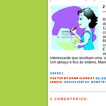
2 
em
R
d
1
c
a
f
cr
É
v
interessante que recebam uma or
Um abraço e fico às ordens, Ma
SHARE
|
POSTED BY
LIANA CLARA
AT
06:0
LABELS:
ADOLESCENTES
,
MENSTR
2 COMENTÁRIOS: