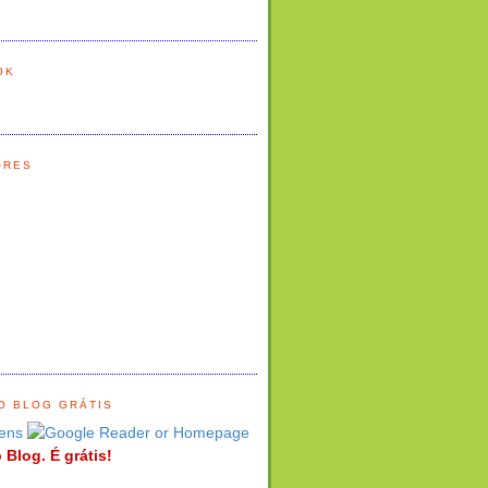
OK
ORES
O BLOG GRÁTIS
ens
 Blog. É grátis!