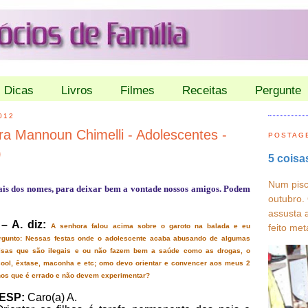
Dicas
Livros
Filmes
Receitas
Pergunte
012
a Mannoun Chimelli - Adolescentes -
POSTAG
)
5 coisa
Num pisc
iais dos nomes, para deixar bem a vontade nossos amigos. Podem
outubro.
assusta 
 – A. diz:
feito met
A senhora falou acima sobre o garoto na balada e eu
rgunto: Nessas festas onde o adolescente acaba abusando de algumas
isas que são ilegais e ou não fazem bem a saúde como as drogas, o
cool, êxtase, maconha e etc; omo devo orientar e convencer aos meus 2
lhos que é errado e não devem experimentar?
ESP:
Caro(a) A.