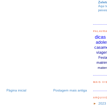
Zelet
Aqui t
peixes
PALAVR
dicas
adole
casam
viage
Fest
matrim
mater
MAIS VI
Página inicial
Postagem mais antiga
ARQUIV
►
2023