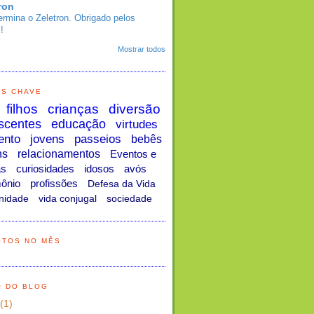
ron
ermina o Zeletron. Obrigado pelos
!
Mostrar todos
AS CHAVE
filhos
crianças
diversão
scentes
educação
virtudes
ento
jovens
passeios
bebês
ns
relacionamentos
Eventos e
as
curiosidades
idosos
avós
ônio
profissões
Defesa da Vida
nidade
vida conjugal
sociedade
STOS NO MÊS
O DO BLOG
(1)