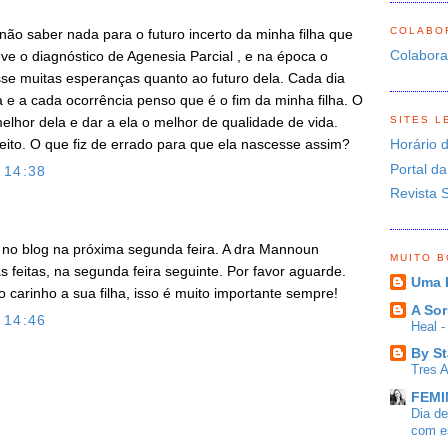
COLABO
não saber nada para o futuro incerto da minha filha que
Colabor
ve o diagnóstico de Agenesia Parcial , e na época o
sse muitas esperanças quanto ao futuro dela. Cada dia
 e a cada ocorrência penso que é o fim da minha filha. O
SITES L
elhor dela e dar a ela o melhor de qualidade de vida.
Horário 
feito. O que fiz de errado para que ela nascesse assim?
Portal da
 14:38
Revista 
no blog na próxima segunda feira. A dra Mannoun
MUITO 
feitas, na segunda feira seguinte. Por favor aguarde.
Uma 
o carinho a sua filha, isso é muito importante sempre!
A Sor
 14:46
Heal 
By St
O
Tres 
FEMIN
Dia d
com es