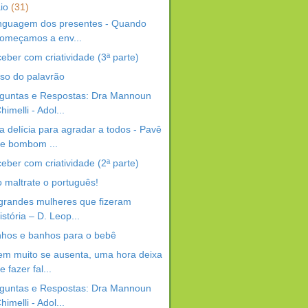
io
(31)
inguagem dos presentes - Quando
omeçamos a env...
eber com criatividade (3ª parte)
so do palavrão
guntas e Respostas: Dra Mannoun
himelli - Adol...
 delícia para agradar a todos - Pavê
e bombom ...
eber com criatividade (2ª parte)
 maltrate o português!
grandes mulheres que fizeram
istória – D. Leop...
hos e banhos para o bebê
m muito se ausenta, uma hora deixa
e fazer fal...
guntas e Respostas: Dra Mannoun
himelli - Adol...