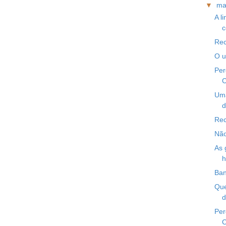
▼
ma
A l
c
Rec
O u
Per
C
Uma
d
Rec
Não
As 
h
Ban
Que
d
Per
C