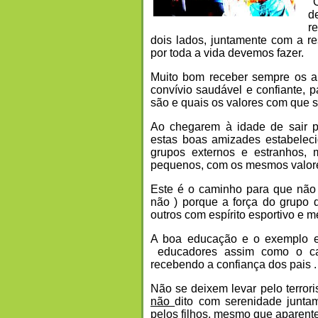
O
d
r
dois lados, juntamente com a r
por toda a vida devemos fazer.
Muito bom receber sempre os a
convívio saudável e confiante,
são e quais os valores com que s
Ao chegarem à idade de sair pa
estas boas amizades estabelec
grupos externos e estranhos, 
pequenos, com os mesmos valor
Este é o caminho para que não s
não ) porque a força do grupo 
outros com espírito esportivo e 
A boa educação e o exemplo e
educadores assim como o car
recebendo a confiança dos pais 
Não se deixem levar pelo terro
não
dito com serenidade junta
pelos filhos, mesmo que aparen