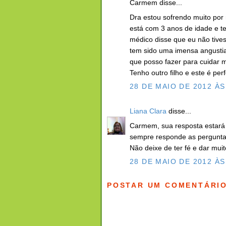
Carmem disse...
Dra estou sofrendo muito por 
está com 3 anos de idade e te
médico disse que eu não tive
tem sido uma imensa angustia
que posso fazer para cuidar m
Tenho outro filho e este é per
28 DE MAIO DE 2012 ÀS
Liana Clara
disse...
Carmem, sua resposta estará 
sempre responde as perguntas 
Não deixe de ter fé e dar muit
28 DE MAIO DE 2012 ÀS
POSTAR UM COMENTÁRI