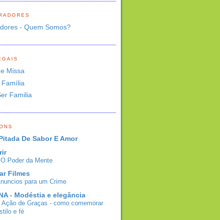
RADORES
adores - Quem Somos?
EGAIS
de Missa
 Família
Ser Familia
BONS
Pitada De Sabor E Amor
rir
- O Poder da Mente
ar Filmes
Anuncios para um Crime
A - Modéstia e elegância
e Ação de Graças - como comemorar
tilo e fé