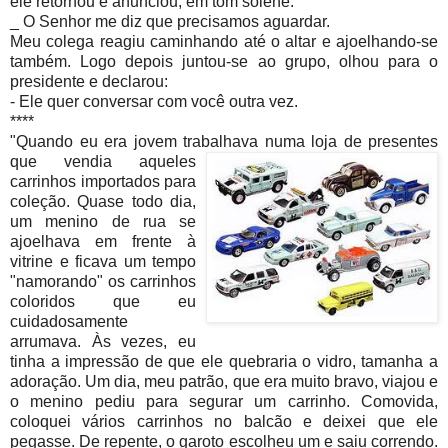
ele retornou e anunciou, em tom solene:
_ O Senhor me diz que precisamos aguardar.
Meu colega reagiu caminhando até o altar e ajoelhando-se
também. Logo depois juntou-se ao grupo, olhou para o
presidente e declarou:
- Ele quer conversar com você outra vez.
****
"Quando eu era jovem trabalhava numa loja de presentes
que
vendia aqueles
carrinhos importados para
coleção. Quase todo dia,
um menino de rua se
ajoelhava em frente à
vitrine e ficava um tempo
"namorando" os carrinhos
coloridos que eu
cuidadosamente
arrumava. Às vezes, eu
tinha a impressão de que ele quebraria o vidro, tamanha a
adoração. Um dia, meu patrão, que era muito bravo, viajou e
o menino pediu para segurar um carrinho. Comovida,
coloquei vários carrinhos no balcão e deixei que ele
pegasse. De repente, o garoto escolheu um e saiu correndo.