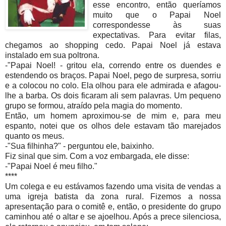
esse encontro, então queríamos
muito que o Papai Noel
correspondesse às suas
expectativas. Para evitar filas,
chegamos ao shopping cedo. Papai Noel já estava
instalado em sua poltrona.
-"Papai Noel! - gritou ela, correndo entre os duendes e
estendendo os braços. Papai Noel, pego de surpresa, sorriu
e a colocou no colo. Ela olhou para ele admirada e afagou-
lhe a barba. Os dois ficaram ali sem palavras. Um pequeno
grupo se formou, atraído pela magia do momento.
Então, um homem aproximou-se de mim e, para meu
espanto, notei que os olhos dele estavam tão marejados
quanto os meus.
-"Sua filhinha?" - perguntou ele, baixinho.
Fiz sinal que sim. Com a voz embargada, ele disse:
-"Papai Noel é meu filho."
****
Um colega e eu estávamos fazendo uma visita de vendas a
uma igreja batista da zona rural. Fizemos a nossa
apresentação para o comitê e, então, o presidente do grupo
caminhou até o altar e se ajoelhou. Após a prece silenciosa,