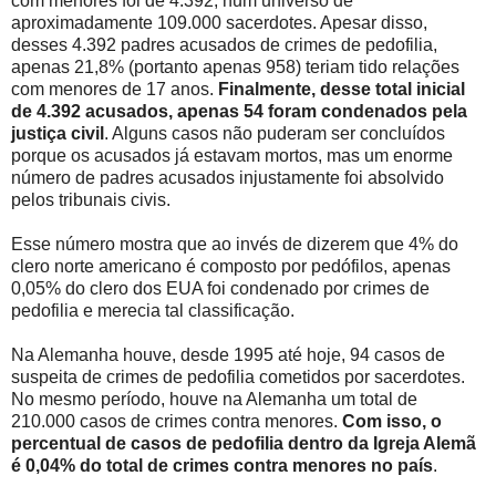
com menores foi de 4.392, num universo de
aproximadamente 109.000 sacerdotes. Apesar disso,
desses 4.392 padres acusados de crimes de pedofilia,
apenas 21,8% (portanto apenas 958) teriam tido relações
com menores de 17 anos.
Finalmente, desse total inicial
de 4.392 acusados, apenas 54 foram condenados pela
justiça civil
. Alguns casos não puderam ser concluídos
porque os acusados já estavam mortos, mas um enorme
número de padres acusados injustamente foi absolvido
pelos tribunais civis.
Esse número mostra que ao invés de dizerem que 4% do
clero norte americano é composto por pedófilos, apenas
0,05% do clero dos EUA foi condenado por crimes de
pedofilia e merecia tal classificação.
Na Alemanha houve, desde 1995 até hoje, 94 casos de
suspeita de crimes de pedofilia cometidos por sacerdotes.
No mesmo período, houve na Alemanha um total de
210.000 casos de crimes contra menores.
Com isso, o
percentual de casos de pedofilia dentro da Igreja Alemã
é 0,04% do total de crimes contra menores no país
.