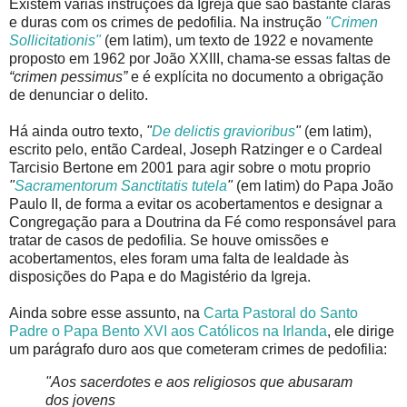
Existem várias instruções da Igreja que são bastante claras
e duras com os crimes de pedofilia. Na instrução
"Crimen
Sollicitationis"
(em latim), um texto de 1922 e novamente
proposto em 1962 por João XXIII, chama-se essas faltas de
“crimen pessimus”
e é explícita no documento a obrigação
de denunciar o delito.
Há ainda outro texto,
"
De delictis gravioribus
"
(em latim),
escrito pelo, então Cardeal, Joseph Ratzinger e o Cardeal
Tarcisio Bertone em 2001 para agir sobre o motu proprio
"
Sacramentorum Sanctitatis tutela
"
(em latim) do Papa João
Paulo II, de forma a evitar os acobertamentos e designar a
Congregação para a Doutrina da Fé como responsável para
tratar de casos de pedofilia. Se houve omissões e
acobertamentos, eles foram uma falta de lealdade às
disposições do Papa e do Magistério da Igreja.
Ainda sobre esse assunto, na
Carta Pastoral do Santo
Padre o Papa Bento XVI aos Católicos na Irlanda
, ele dirige
um parágrafo duro aos que cometeram crimes de pedofilia:
"Aos sacerdotes e aos religiosos que abusaram
dos jovens