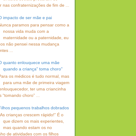
 nas confraternizações de fim de ...
O impacto de ser mãe e pai
Nunca paramos para pensar como a
nossa vida muda com a
maternidade ou a paternidade, eu
os não pensei nessa mudança
ntes ...
O quanto enlouquece uma mãe
quando a criança" toma choro"
Para os médicos é tudo normal, mas
para uma mãe de primeira viagem
enlouquecedor, ter uma criancinha
s “tomando choro” ...
Filhos pequenos trabalhos dobrados
“As crianças crescem rápido!” É o
que dizem os mais experientes,
mas quando estam os no
ho de atividades com os filhos