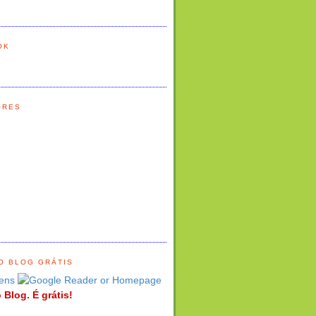
OK
ORES
O BLOG GRÁTIS
ens
 Blog. É grátis!