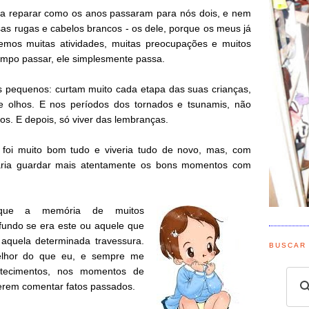
a reparar como os anos passaram para nós dois, e nem
as rugas e cabelos brancos - os dele, porque os meus já
emos muitas atividades, muitas preocupações e muitos
empo passar, ele simplesmente passa.
s pequenos: curtam muito cada etapa das suas crianças,
 olhos. E nos períodos dos tornados e tsunamis, não
s. E depois, só viver das lembranças.
 foi muito bom tudo e viveria tudo de novo, mas, com
taria guardar mais atentamente os bons momentos com
 que a memória de muitos
fundo se era este ou aquele que
aquela determinada travessura.
BUSCAR
elhor do que eu, e sempre me
ntecimentos, nos momentos de
uerem comentar fatos passados.