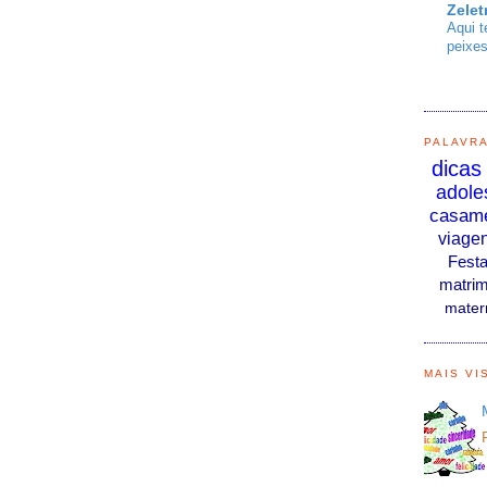
Zelet
Aqui t
peixes
PALAVR
dicas
adole
casam
viage
Fest
matrim
mater
MAIS VI