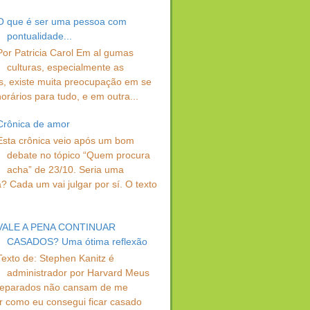
O que é ser uma pessoa com
pontualidade...
Por Patricia Carol Em al gumas
culturas, especialmente as
s, existe muita preocupação em se
orários para tudo, e em outra...
Crônica de amor
Esta crônica veio após um bom
debate no tópico “Quem procura
acha” de 23/10. Seria uma
? Cada um vai julgar por sí. O texto
VALE A PENA CONTINUAR
CASADOS? Uma ótima reflexão
Texto de: Stephen Kanitz é
administrador por Harvard Meus
separados não cansam de me
r como eu consegui ficar casado