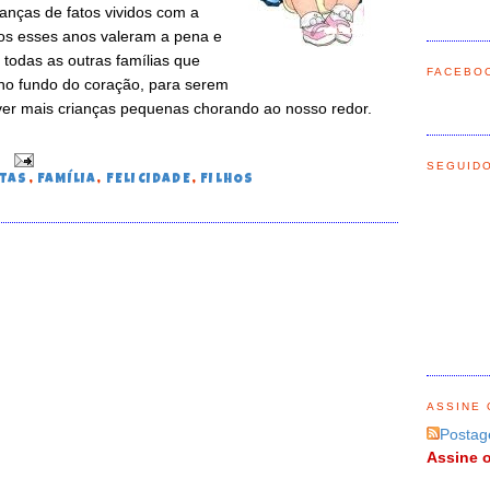
nças de fatos vividos com a
dos esses anos valeram a pena e
todas as outras famílias que
FACEBO
o fundo do coração, para serem
ver mais crianças pequenas chorando ao nosso redor.
0
SEGUID
STAS
,
FAMÍLIA
,
FELICIDADE
,
FILHOS
O
ASSINE 
Postag
Assine o