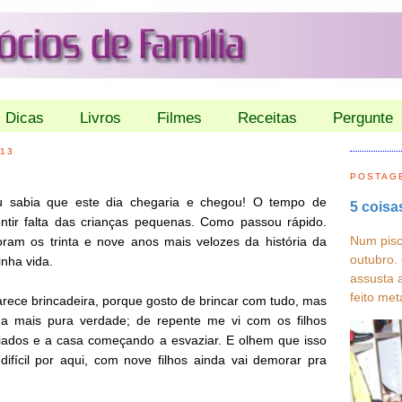
Dicas
Livros
Filmes
Receitas
Pergunte
013
POSTAG
u sabia que este dia chegaria e chegou! O tempo de
5 coisa
ntir falta das crianças pequenas. Como passou rápido.
Num pisc
ram os trinta e nove anos mais velozes da história da
outubro.
nha vida.
assusta 
feito met
rece brincadeira, porque gosto de brincar com tudo, mas
 a mais pura verdade; de repente me vi com os filhos
iados e a casa começando a esvaziar. E olhem que isso
difícil por aqui, com nove filhos ainda vai demorar pra