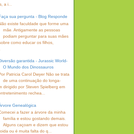
 a i...
Faça sua pergunta - Blog Responde
Não existe faculdade que forme uma
mãe. Antigamente as pessoas
podiam perguntar para suas mães
sobre como educar os filhos,
.
Diversão garantida - Jurassic World-
O Mundo dos Dinossauros
Por Patricia Carol Dwyer Não se trata
de uma continuação do longa-
 dirigido por Steven Spielberg em
entretenimento rechea...
Árvore Genealógica
Comecei a fazer a árvore da minha
família e estou gostando demais.
Alguns caçoam e dizem que estou
oida ou é muita falta do q...