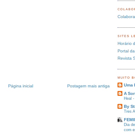
COLABO
Colabor
SITES L
Horário 
Portal da
Revista 
MUITO 
Uma 
Página inicial
Postagem mais antiga
A Sor
Heal 
By St
Tres 
FEMIN
Dia d
com es