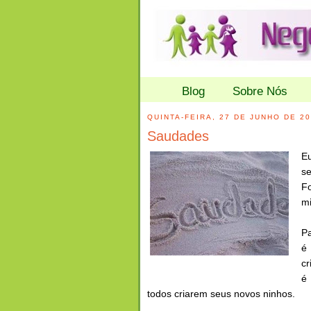
Blog
Sobre Nós
QUINTA-FEIRA, 27 DE JUNHO DE 2
Saudades
E
se
Fo
mi
Pa
é
cr
é 
todos criarem seus novos ninhos.