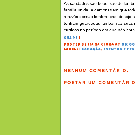
As saudades são boas, são de lembra
família unida, e demonstram que to
através dessas lembranças, desejo a 
tenham guardadas também as suas n
curtidas no período em que não hou
SHARE
|
POSTED BY
LIANA CLARA
AT
06:0
LABELS:
CORAÇÃO
,
EVENTOS E FE
NENHUM COMENTÁRIO:
POSTAR UM COMENTÁRI