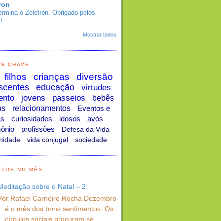
ron
ermina o Zeletron. Obrigado pelos
!
Mostrar todos
AS CHAVE
filhos
crianças
diversão
scentes
educação
virtudes
ento
jovens
passeios
bebês
ns
relacionamentos
Eventos e
as
curiosidades
idosos
avós
ônio
profissões
Defesa da Vida
nidade
vida conjugal
sociedade
STOS NO MÊS
Meditação sobre o Natal – 2:
Por Rafael Carneiro Rocha Dezembro
é o mês dos bons sentimentos. Os
círculos sociais procuram se