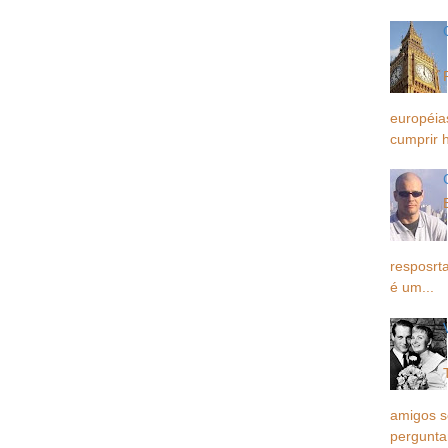
européia
cumprir h
resposrta
é um...
amigos 
pergunta