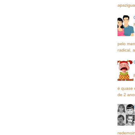
apaziguar
pelo men
radical, a
é quase 
de 2 ano
redemoin