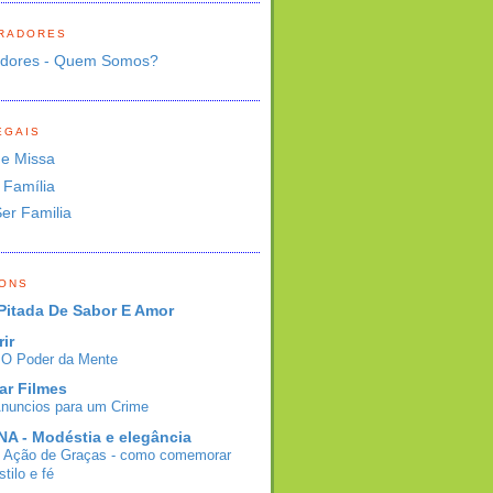
RADORES
adores - Quem Somos?
EGAIS
de Missa
 Família
Ser Familia
BONS
Pitada De Sabor E Amor
rir
- O Poder da Mente
ar Filmes
Anuncios para um Crime
A - Modéstia e elegância
e Ação de Graças - como comemorar
tilo e fé