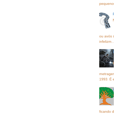
pequenos,
ou avós 
infelizm..
metragem
1993. É 
ficando d