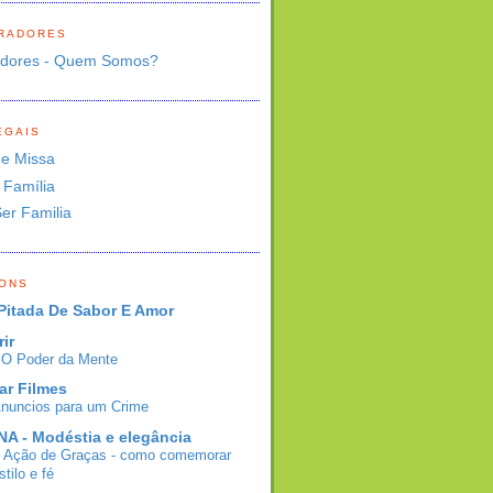
RADORES
adores - Quem Somos?
EGAIS
de Missa
 Família
Ser Familia
BONS
Pitada De Sabor E Amor
rir
- O Poder da Mente
ar Filmes
Anuncios para um Crime
A - Modéstia e elegância
e Ação de Graças - como comemorar
tilo e fé