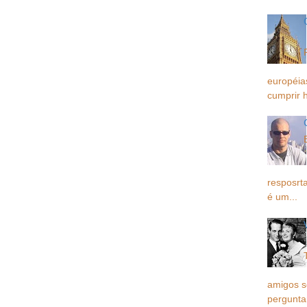
européia
cumprir h
resposrta
é um...
amigos 
pergunta