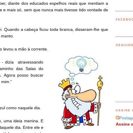
ber, diante dos educados espelhos reais que mentiam a
te e mais só, sem que nunca mais tivesse tido vontade de
FACEBO
ei. Quando a cabeça ficou toda branca, disseram-lhe que
o manto.
SEGUID
o levou a mão à corrente.
- dizia atravessando
aminho das Salas do
 Agora posso buscar
a mim.”
zul como naquele dia.
ASSINE 
Postag
m, uma ideia menina. E
Assine o
aquele dia. Entre ele e