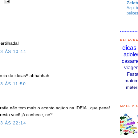
0
Zelet
Aqui t
peixes
PALAVR
artilhada!
dicas
3 ÀS 10:44
adole
casam
viage
Fest
cheia de ideias!! ahhahhah
matrim
3 ÀS 11:50
mater
MAIS VI
rafia não tem mais o acento agúdo na IDEIA...que pena!
 resto você já conhece, né?
3 ÀS 22:14
O