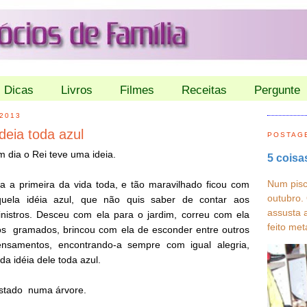
Dicas
Livros
Filmes
Receitas
Pergunte
2013
eia toda azul
POSTAG
 dia o Rei teve uma ideia.
5 coisa
Num pisc
a a primeira da vida toda, e tão maravilhado ficou com
outubro.
quela idéia azul, que não quis saber de contar aos
assusta 
nistros. Desceu com ela para o jardim, correu com ela
feito met
s gramados, brincou com ela de esconder entre outros
ensamentos, encontrando-a sempre com igual alegria,
nda idéia dele toda azul.
ostado numa árvore.