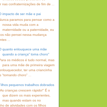
 nas confraternizações de fim de ...
O impacto de ser mãe e pai
Nunca paramos para pensar como a
nossa vida muda com a
maternidade ou a paternidade, eu
os não pensei nessa mudança
ntes ...
O quanto enlouquece uma mãe
quando a criança" toma choro"
Para os médicos é tudo normal, mas
para uma mãe de primeira viagem
enlouquecedor, ter uma criancinha
s “tomando choro” ...
Filhos pequenos trabalhos dobrados
“As crianças crescem rápido!” É o
que dizem os mais experientes,
mas quando estam os no
ho de atividades com os filhos