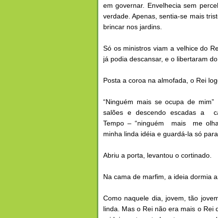
em governar. Envelhecia sem perce
verdade. Apenas, sentia-se mais tris
brincar nos jardins.
Só os ministros viam a velhice do R
já podia descansar, e o libertaram d
Posta a coroa na almofada, o Rei log
“Ninguém mais se ocupa de mim” 
salões e descendo escadas a c
Tempo – “ninguém mais me olha.
minha linda idéia e guardá-la só par
Abriu a porta, levantou o cortinado.
Na cama de marfim, a ideia dormia a
Como naquele dia, jovem, tão jove
linda. Mas o Rei não era mais o Rei d