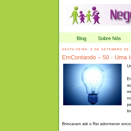
Blog
Sobre Nós
SEXTA-FEIRA, 6 DE SETEMBRO DE 
EmContando – 50 - Uma Id
Um
Er
a
mi
no
p
li
Brincaram até o Rei adormecer enc