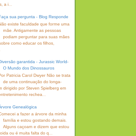
 a i...
Faça sua pergunta - Blog Responde
Não existe faculdade que forme uma
mãe. Antigamente as pessoas
podiam perguntar para suas mães
sobre como educar os filhos,
.
Diversão garantida - Jurassic World-
O Mundo dos Dinossauros
Por Patricia Carol Dwyer Não se trata
de uma continuação do longa-
 dirigido por Steven Spielberg em
entretenimento rechea...
Árvore Genealógica
Comecei a fazer a árvore da minha
família e estou gostando demais.
Alguns caçoam e dizem que estou
oida ou é muita falta do q...