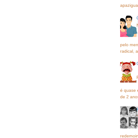
apaziguar
pelo men
radical, a
é quase 
de 2 ano
redemoin