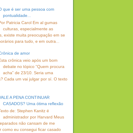
O que é ser uma pessoa com
pontualidade...
Por Patricia Carol Em al gumas
culturas, especialmente as
s, existe muita preocupação em se
orários para tudo, e em outra...
Crônica de amor
Esta crônica veio após um bom
debate no tópico “Quem procura
acha” de 23/10. Seria uma
? Cada um vai julgar por sí. O texto
VALE A PENA CONTINUAR
CASADOS? Uma ótima reflexão
Texto de: Stephen Kanitz é
administrador por Harvard Meus
separados não cansam de me
r como eu consegui ficar casado