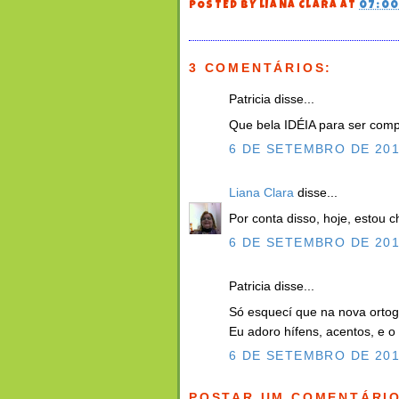
POSTED BY
LIANA CLARA
AT
07:0
3 COMENTÁRIOS:
Patricia disse...
Que bela IDÉIA para ser comp
6 DE SETEMBRO DE 201
Liana Clara
disse...
Por conta disso, hoje, estou 
6 DE SETEMBRO DE 201
Patricia disse...
Só esquecí que na nova ortog
Eu adoro hífens, acentos, e o
6 DE SETEMBRO DE 201
POSTAR UM COMENTÁRI