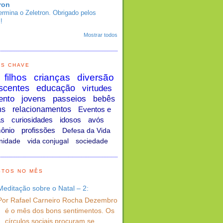
ron
ermina o Zeletron. Obrigado pelos
!
Mostrar todos
AS CHAVE
filhos
crianças
diversão
scentes
educação
virtudes
ento
jovens
passeios
bebês
ns
relacionamentos
Eventos e
as
curiosidades
idosos
avós
ônio
profissões
Defesa da Vida
nidade
vida conjugal
sociedade
STOS NO MÊS
Meditação sobre o Natal – 2:
Por Rafael Carneiro Rocha Dezembro
é o mês dos bons sentimentos. Os
círculos sociais procuram se