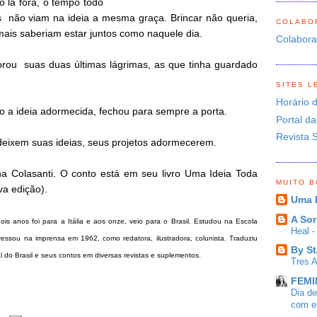
 lá fora, o tempo todo
 não viam na ideia a mesma graça. Brincar não queria,
COLABO
ais saberiam estar juntos como naquele dia.
Colabor
rou suas duas últimas lágrimas, as que tinha guardado
SITES L
Horário 
o a ideia adormecida, fechou para sempre a porta.
Portal da
Revista 
ixem suas ideias, seus projetos adormecerem.
na Colasanti. O conto está em seu livro Uma Ideia Toda
MUITO 
va edição).
Uma 
A Sor
ois anos foi para a Itália e aos onze, veio para o Brasil. Estudou na Escola
Heal 
ressou na imprensa em 1962, como redatora, ilustradora, colunista. Traduziu
By St
l do Brasil e seus contos em diversas revistas e suplementos.
Tres 
FEMIN
Dia d
com es