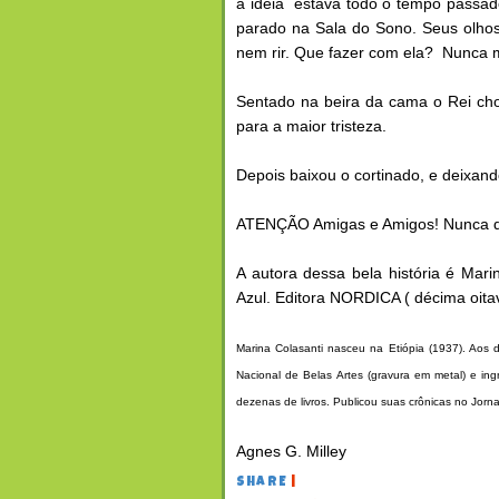
a ideia estava todo o tempo passado
parado na Sala do Sono. Seus olhos
nem rir. Que fazer com ela? Nunca m
Sentado na beira da cama o Rei cho
para a maior tristeza.
Depois baixou o cortinado, e deixand
ATENÇÃO Amigas e Amigos! Nunca de
A autora dessa bela história é Mari
Azul. Editora NORDICA ( décima oita
Marina Colasanti nasceu na Etiópia (1937). Aos d
Nacional de Belas Artes (gravura em metal) e ing
dezenas de livros. Publicou suas crônicas no Jorna
Agnes G. Milley
SHARE
|