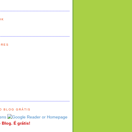
OK
ORES
O BLOG GRÁTIS
ens
 Blog. É grátis!