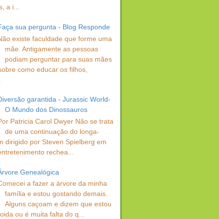
 a i...
Faça sua pergunta - Blog Responde
Não existe faculdade que forme uma
mãe. Antigamente as pessoas
podiam perguntar para suas mães
sobre como educar os filhos,
.
Diversão garantida - Jurassic World-
O Mundo dos Dinossauros
Por Patricia Carol Dwyer Não se trata
de uma continuação do longa-
 dirigido por Steven Spielberg em
entretenimento rechea...
Árvore Genealógica
Comecei a fazer a árvore da minha
família e estou gostando demais.
Alguns caçoam e dizem que estou
oida ou é muita falta do q...