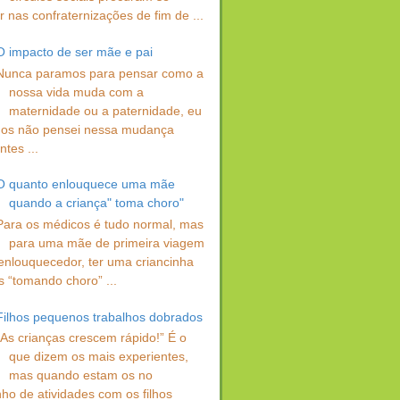
 nas confraternizações de fim de ...
O impacto de ser mãe e pai
Nunca paramos para pensar como a
nossa vida muda com a
maternidade ou a paternidade, eu
os não pensei nessa mudança
ntes ...
O quanto enlouquece uma mãe
quando a criança" toma choro"
Para os médicos é tudo normal, mas
para uma mãe de primeira viagem
enlouquecedor, ter uma criancinha
s “tomando choro” ...
Filhos pequenos trabalhos dobrados
“As crianças crescem rápido!” É o
que dizem os mais experientes,
mas quando estam os no
ho de atividades com os filhos