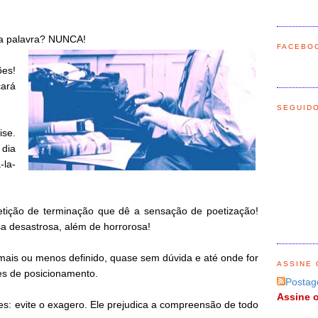
ma palavra? NUNCA!
FACEBO
es!
ará
SEGUID
se.
 dia
-la-
petição de terminação que dê a sensação de poetização!
sa desastrosa, além de horrorosa!
 mais ou menos definido, quase sem dúvida e até onde for
ASSINE 
es de posicionamento.
Postag
Assine o
es: evite o exagero. Ele prejudica a compreensão de todo