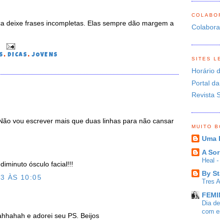
COLABO
ca deixe frases incompletas. Elas sempre dão margem a
Colabor
0
S
,
DICAS
,
JOVENS
SITES L
Horário 
Portal da
Revista 
. Não vou escrever mais que duas linhas para não cansar
MUITO 
Uma 
A Sor
Heal 
iminuto ósculo facial!!!
By St
3 ÀS 10:05
Tres 
FEMIN
Dia d
com es
ahhahah e adorei seu PS. Beijos