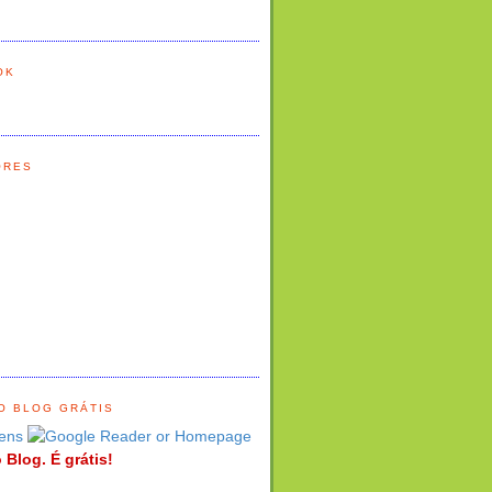
OK
ORES
O BLOG GRÁTIS
ens
 Blog. É grátis!