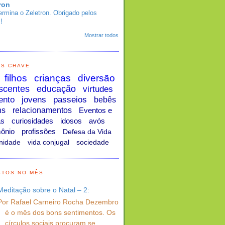
ron
ermina o Zeletron. Obrigado pelos
!
Mostrar todos
AS CHAVE
filhos
crianças
diversão
scentes
educação
virtudes
ento
jovens
passeios
bebês
ns
relacionamentos
Eventos e
as
curiosidades
idosos
avós
ônio
profissões
Defesa da Vida
nidade
vida conjugal
sociedade
STOS NO MÊS
Meditação sobre o Natal – 2:
Por Rafael Carneiro Rocha Dezembro
é o mês dos bons sentimentos. Os
círculos sociais procuram se