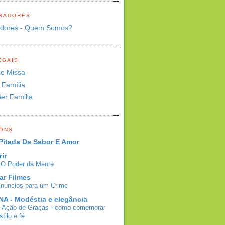
RADORES
adores - Quem Somos?
EGAIS
de Missa
 Família
Ser Familia
BONS
Pitada De Sabor E Amor
rir
- O Poder da Mente
ar Filmes
Anuncios para um Crime
A - Modéstia e elegância
e Ação de Graças - como comemorar
tilo e fé