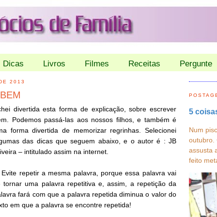
Dicas
Livros
Filmes
Receitas
Pergunte
DE 2013
 BEM
POSTAG
hei divertida esta forma de explicação, sobre escrever
5 coisa
em. Podemos passá-las aos nossos filhos, e também é
Num pisc
a forma divertida de memorizar regrinhas. Selecionei
outubro.
lgumas das dicas que seguem abaixo, e o autor é : JB
assusta 
iveira – intitulado assim na internet.
feito met
 Evite repetir a mesma palavra, porque essa palavra vai
 tornar uma palavra repetitiva e, assim, a repetição da
lavra fará com que a palavra repetida diminua o valor do
xto em que a palavra se encontre repetida!