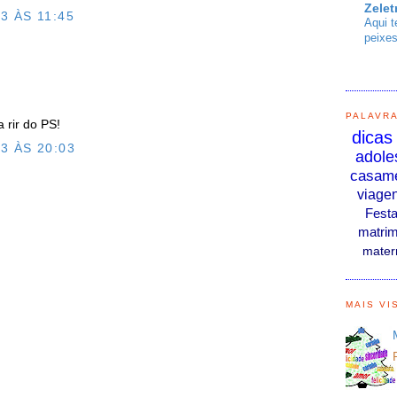
Zelet
3 ÀS 11:45
Aqui t
peixes
PALAVR
 rir do PS!
dicas
3 ÀS 20:03
adole
casam
O
viage
Fest
matrim
mater
MAIS VI