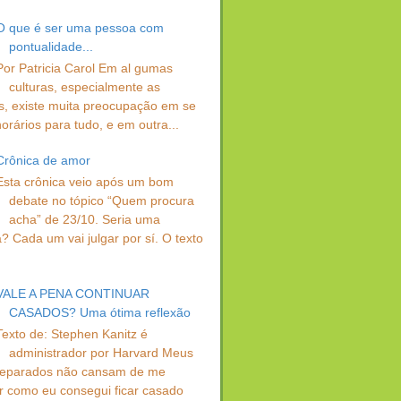
O que é ser uma pessoa com
pontualidade...
Por Patricia Carol Em al gumas
culturas, especialmente as
s, existe muita preocupação em se
orários para tudo, e em outra...
Crônica de amor
Esta crônica veio após um bom
debate no tópico “Quem procura
acha” de 23/10. Seria uma
? Cada um vai julgar por sí. O texto
VALE A PENA CONTINUAR
CASADOS? Uma ótima reflexão
Texto de: Stephen Kanitz é
administrador por Harvard Meus
separados não cansam de me
r como eu consegui ficar casado