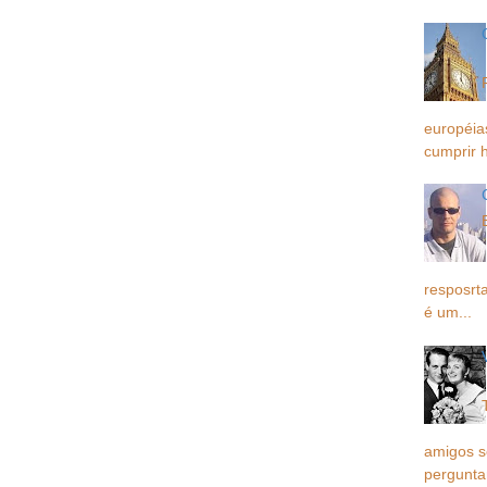
européia
cumprir h
resposrta
é um...
amigos 
pergunta