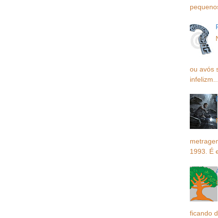
pequenos,
ou avós 
infelizm..
metragem
1993. É 
ficando d