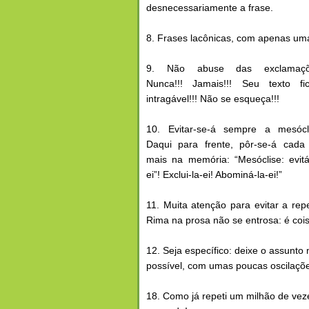
desnecessariamente a frase.
8. Frases lacônicas, com apenas u
9. Não abuse das exclamaçõ
Nunca!!! Jamais!!! Seu texto fic
intragável!!! Não se esqueça!!!
10. Evitar-se-á sempre a mesócli
Daqui para frente, pôr-se-á cada
mais na memória: “Mesóclise: evitá
ei”! Exclui-la-ei! Abominá-la-ei!”
11. Muita atenção para evitar a re
Rima na prosa não se entrosa: é coi
12. Seja específico: deixe o assunto
possível, com umas poucas oscilaçõ
18. Como já repeti um milhão de vez