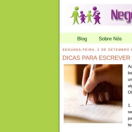
Blog
Sobre Nós
SEGUNDA-FEIRA, 2 DE SETEMBRO 
DICAS PARA ESCREVER
Ac
b
um
a
Ol
1.
se
pa
te