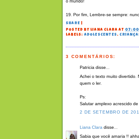
o mundo!
19. Por fim, Lembre-se sempre: nun
SHARE
|
POSTED BY
LIANA CLARA
AT
07:0
LABELS:
ADOLESCENTES
,
CRIANÇA
3 COMENTÁRIOS:
Patricia disse...
Achei o texto muito divertido
quem o ler.
Ps:
Salutar amplexo acrescido de d
2 DE SETEMBRO DE 201
Liana Clara
disse...
Sabia que você amaria !! ahh