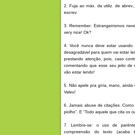
2. Fuja ao máx. da utiliz. de abrev
escrev.
3. Remember: Estrangeirismos never
very nice! Ok?
4. Você nunca deve estar usando o
desagradável para quem vai estar len
prestando atenção, pois, caso con
comentando que esse seu jeito de es
vão estar lendo!
5. Não apele pra gíria, mano, ainda 
Valeu!
6. Jamais abuse de citações. Como
piolho”. E “Todo aquele que cita os o
7. Lembre-se: o uso de parênte
compreensão do texto (acaba t