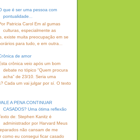
O que é ser uma pessoa com
pontualidade...
Por Patricia Carol Em al gumas
culturas, especialmente as
s, existe muita preocupação em se
orários para tudo, e em outra...
Crônica de amor
Esta crônica veio após um bom
debate no tópico “Quem procura
acha” de 23/10. Seria uma
? Cada um vai julgar por sí. O texto
VALE A PENA CONTINUAR
CASADOS? Uma ótima reflexão
Texto de: Stephen Kanitz é
administrador por Harvard Meus
separados não cansam de me
r como eu consegui ficar casado