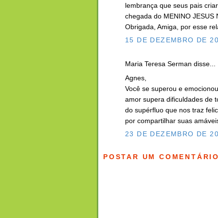
lembrança que seus pais cria
chegada do MENINO JESUS
Obrigada, Amiga, por esse rela
15 DE DEZEMBRO DE 20
Maria Teresa Serman disse...
Agnes,
Você se superou e emocionou 
amor supera dificuldades de t
do supérfluo que nos traz feli
por compartilhar suas amávei
23 DE DEZEMBRO DE 20
POSTAR UM COMENTÁRI