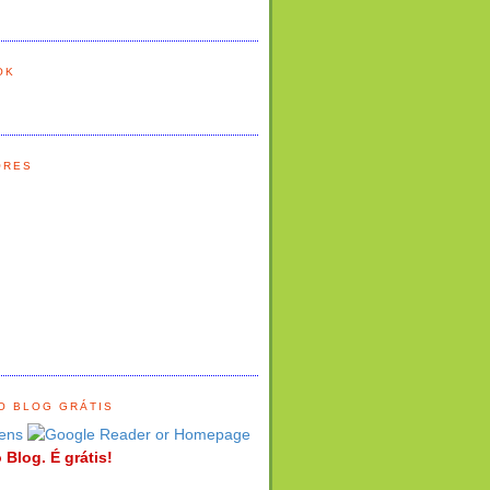
OK
ORES
O BLOG GRÁTIS
ens
 Blog. É grátis!