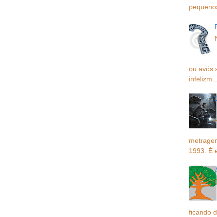
pequenos,
ou avós 
infelizm..
metragem
1993. É 
ficando d