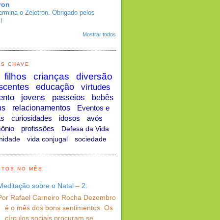
ron
ermina o Zeletron. Obrigado pelos
!
Mostrar todos
AS CHAVE
filhos
crianças
diversão
scentes
educação
virtudes
ento
jovens
passeios
bebês
ns
relacionamentos
Eventos e
as
curiosidades
idosos
avós
ônio
profissões
Defesa da Vida
nidade
vida conjugal
sociedade
STOS NO MÊS
Meditação sobre o Natal – 2:
Por Rafael Carneiro Rocha Dezembro
é o mês dos bons sentimentos. Os
círculos sociais procuram se