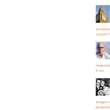
européia
cumprir h
resposrta
é um...
amigos 
pergunta