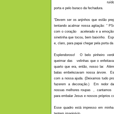
ruíd
porta e pelo buraco da fechadura.
“Devem ser os anjinhos que estão pre
tentando acalmar nossa agitação: “ P
com o coração acelerado e a emoção à
sinetinha que tocou, bem baixinho. Es
e, claro, para papai chegar pela porta d
Esplendoroso! O belo pinheiro ver
queimar das velinhas que o enfeitav
quarto que era, então, nosso lar. Além
balas embelezavam nossa árvore. Es
com a nossa ajuda. (Deixamos tudo pro
fazerem a decoração.) Em redor da
nossas melhores roupas , cantamos b
para embalar Jesus e nossos próprios 
Esse quadro está impresso em minha 
tentem imaginá-lo.