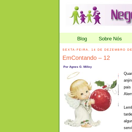
Blog
Sobre Nós
SEXTA-FEIRA, 14 DE DEZEMBRO DE
EmContando – 12
Por Agnes G. Milley
Quan
anji
pai
Alem
Lemb
tard
algu
serv