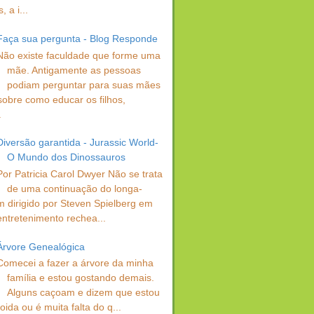
 a i...
Faça sua pergunta - Blog Responde
Não existe faculdade que forme uma
mãe. Antigamente as pessoas
podiam perguntar para suas mães
sobre como educar os filhos,
.
Diversão garantida - Jurassic World-
O Mundo dos Dinossauros
Por Patricia Carol Dwyer Não se trata
de uma continuação do longa-
 dirigido por Steven Spielberg em
entretenimento rechea...
Árvore Genealógica
Comecei a fazer a árvore da minha
família e estou gostando demais.
Alguns caçoam e dizem que estou
oida ou é muita falta do q...