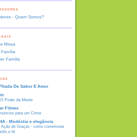
RADORES
adores - Quem Somos?
EGAIS
de Missa
 Família
Ser Familia
BONS
Pitada De Sabor E Amor
rir
- O Poder da Mente
ar Filmes
Anuncios para um Crime
A - Modéstia e elegância
e Ação de Graças - como comemorar
tilo e fé