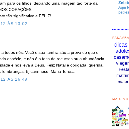
Zelet
ram para os filhos, deixando uma imagem tão forte da
Aqui t
 NOS CORAÇÕES!
peixes
to tão significativo e FELIZ!
12 ÀS 13:02
PALAVR
dicas
adole
a todos nós. Você e sua família são a prova de que o
casam
oda espécie, e não é a falta de recursos ou a abundância
viage
cidade e nos leva a Deus. Feliz Natal e obrigada, querida,
Fest
s lembranças. Bj carinhoso, Maria Teresa
matrim
12 ÀS 16:49
mater
O
MAIS VI