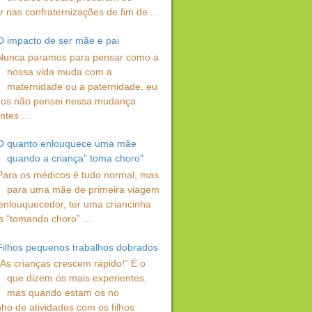
 nas confraternizações de fim de ...
O impacto de ser mãe e pai
Nunca paramos para pensar como a
nossa vida muda com a
maternidade ou a paternidade, eu
os não pensei nessa mudança
ntes ...
O quanto enlouquece uma mãe
quando a criança" toma choro"
Para os médicos é tudo normal, mas
para uma mãe de primeira viagem
enlouquecedor, ter uma criancinha
s “tomando choro” ...
Filhos pequenos trabalhos dobrados
“As crianças crescem rápido!” É o
que dizem os mais experientes,
mas quando estam os no
ho de atividades com os filhos