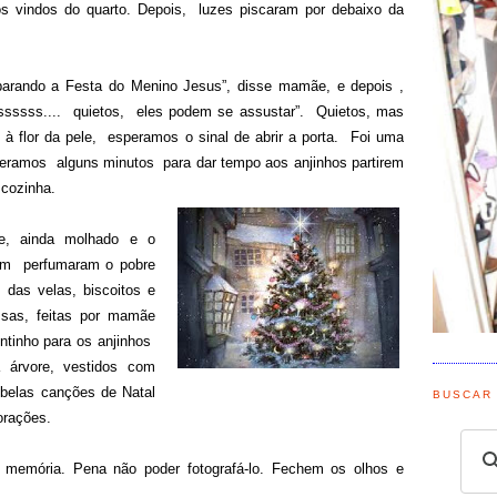
os vindos do quarto. Depois, luzes piscaram por debaixo da
parando a Festa do Menino Jesus”, disse mamãe, e depois ,
Sssssss.... quietos, eles podem se assustar”. Quietos, mas
 flor da pele, esperamos o sinal de abrir a porta. Foi uma
peramos alguns minutos para dar tempo aos anjinhos partirem
a cozinha.
de, ainda molhado e o
am perfumaram o pobre
 das velas, biscoitos e
sas, feitas por mamãe
ntinho para os anjinhos
 árvore, vestidos com
elas canções de Natal
BUSCAR
corações.
memória. Pena não poder fotografá-lo. Fechem os olhos e