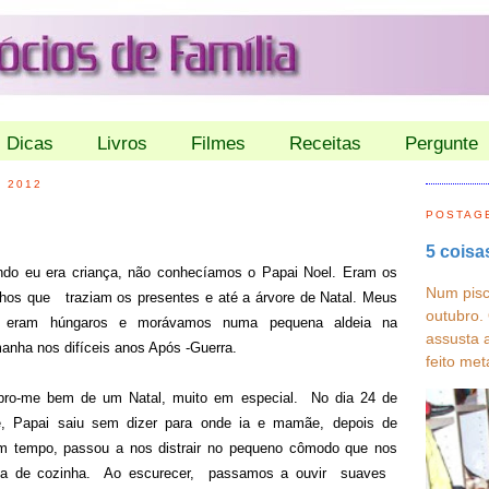
Dicas
Livros
Filmes
Receitas
Pergunte
 2012
POSTAG
5 coisa
do eu era criança, não conhecíamos o Papai Noel. Eram os
Num pisc
nhos que traziam os presentes e até a árvore de Natal. Meus
outubro.
s eram húngaros e morávamos numa pequena aldeia na
assusta 
anha nos difíceis anos Após -Guerra.
feito met
ro-me bem de um Natal, muito em especial. No dia 24 de
e, Papai saiu sem dizer para onde ia e mamãe, depois de
m tempo, passou a nos distrair no pequeno cômodo que nos
ia de cozinha. Ao escurecer, passamos a ouvir suaves