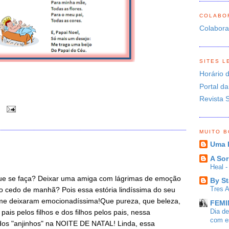
COLABO
Colabor
SITES L
Horário 
Portal da
Revista 
0
MUITO 
Uma 
A Sor
Heal 
que se faça? Deixar uma amiga com lágrimas de emoção
By St
Tres 
o cedo de manhã? Pois essa estória lindíssima do seu
 me deixaram emocionadíssima!Que pureza, que beleza,
FEMIN
Dia d
is pelos filhos e dos filhos pelos pais, nessa
com es
dos "anjinhos" na NOITE DE NATAL! Linda, essa