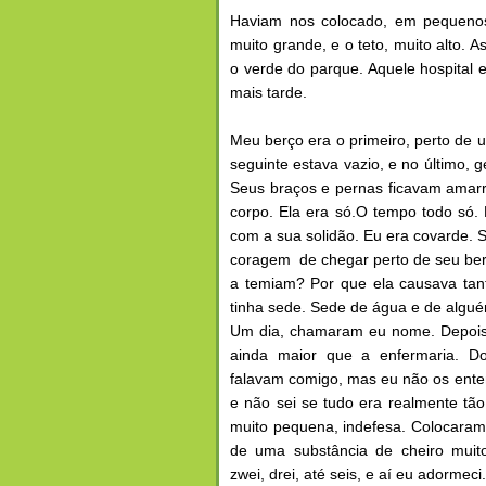
Haviam nos colocado, em pequenos 
muito grande, e o teto, muito alto. 
o verde do parque. Aquele hospital
mais tarde.
Meu berço era o primeiro, perto de 
seguinte estava vazio, e no últim
Seus braços e pernas ficavam amarr
corpo. Ela era só.O tempo todo só.
com a sua solidão. Eu era covarde
coragem de chegar perto de seu be
a temiam? Por que ela causava tant
tinha sede. Sede de água e de algu
Um dia, chamaram eu nome. Depois
ainda maior que a enfermaria. 
falavam comigo, mas eu não os enten
e não sei se tudo era realmente tã
muito pequena, indefesa. Colocara
de uma substância de cheiro muito
zwei, drei, até seis, e aí eu adormeci.