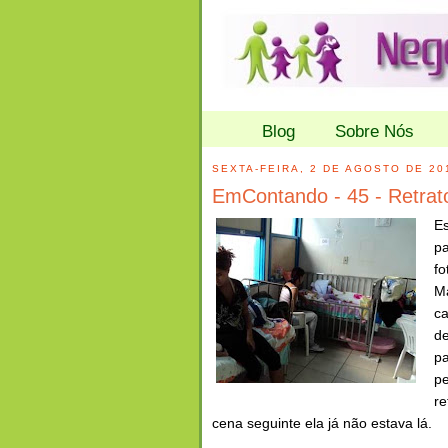
Blog
Sobre Nós
SEXTA-FEIRA, 2 DE AGOSTO DE 20
EmContando - 45 - Retrat
E
p
fo
M
ca
de
p
p
re
cena seguinte ela já não estava lá.