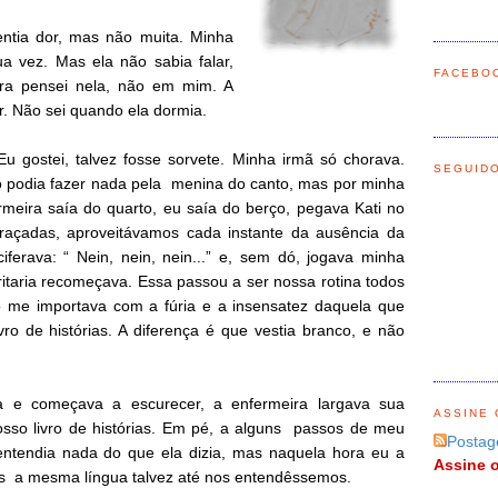
ntia dor, mas não muita. Minha
a vez. Mas ela não sabia falar,
FACEBO
ra pensei nela, não em mim. A
. Não sei quando ela dormia.
 gostei, talvez fosse sorvete. Minha irmã só chorava.
SEGUID
o podia fazer nada pela menina do canto, mas por minha
meira saía do quarto, eu saía do berço, pegava Kati no
açadas, aproveitávamos cada instante da ausência da
iferava: “ Nein, nein, nein...” e, sem dó, jogava minha
ritaria recomeçava. Essa passou a ser nossa rotina todos
o me importava com a fúria e a insensatez daquela que
ro de histórias. A diferença é que vestia branco, e não
a e começava a escurecer, a enfermeira largava sua
ASSINE 
sso livro de histórias. Em pé, a alguns passos de meu
Postag
entendia nada do que ela dizia, mas naquela hora eu a
Assine o
s a mesma língua talvez até nos entendêssemos.