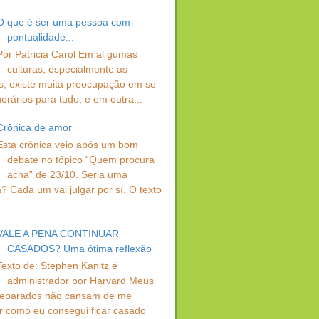
O que é ser uma pessoa com
pontualidade...
Por Patricia Carol Em al gumas
culturas, especialmente as
s, existe muita preocupação em se
orários para tudo, e em outra...
Crônica de amor
Esta crônica veio após um bom
debate no tópico “Quem procura
acha” de 23/10. Seria uma
? Cada um vai julgar por sí. O texto
VALE A PENA CONTINUAR
CASADOS? Uma ótima reflexão
Texto de: Stephen Kanitz é
administrador por Harvard Meus
separados não cansam de me
r como eu consegui ficar casado