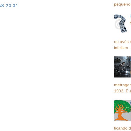
pequenos,
S 20:31
O
ou avós 
infelizm..
metragem
1993. É 
ficando d