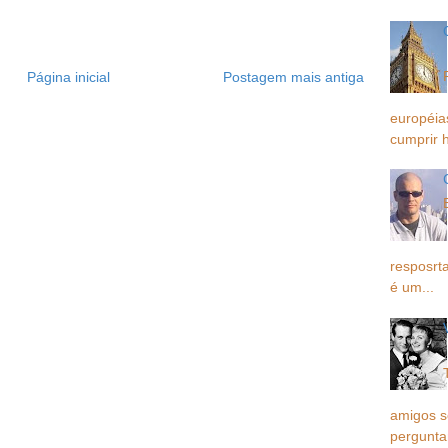
Página inicial
Postagem mais antiga
européia
cumprir h
resposrta
é um...
amigos 
pergunta