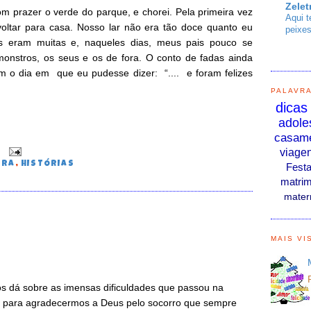
Zelet
 prazer o verde do parque, e chorei. Pela primeira vez
Aqui t
voltar para casa. Nosso lar não era tão doce quanto eu
peixes
es eram muitas e, naqueles dias, meus pais pouco se
onstros, os seus e os de fora. O conto de fadas ainda
 o dia em que eu pudesse dizer: “.... e foram felizes
PALAVR
dicas
adole
casam
viage
0
RRA
,
HISTÓRIAS
Fest
matrim
mater
MAIS VI
s dá sobre as imensas dificuldades que passou na
º) para agradecermos a Deus pelo socorro que sempre