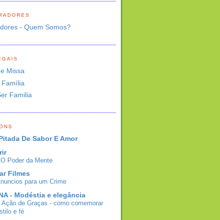
RADORES
adores - Quem Somos?
EGAIS
de Missa
 Família
Ser Familia
BONS
Pitada De Sabor E Amor
rir
- O Poder da Mente
ar Filmes
Anuncios para um Crime
A - Modéstia e elegância
e Ação de Graças - como comemorar
tilo e fé