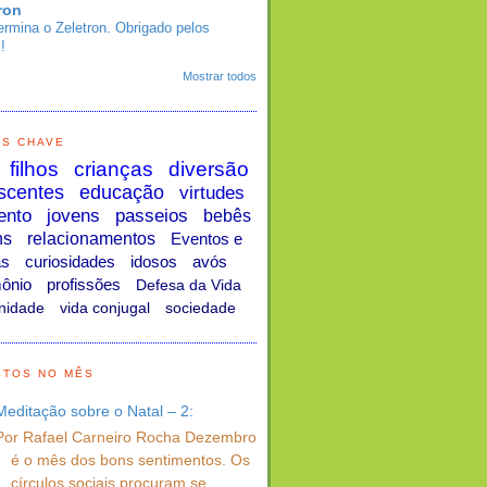
ron
ermina o Zeletron. Obrigado pelos
!
Mostrar todos
AS CHAVE
filhos
crianças
diversão
scentes
educação
virtudes
ento
jovens
passeios
bebês
ns
relacionamentos
Eventos e
as
curiosidades
idosos
avós
ônio
profissões
Defesa da Vida
nidade
vida conjugal
sociedade
STOS NO MÊS
Meditação sobre o Natal – 2:
Por Rafael Carneiro Rocha Dezembro
é o mês dos bons sentimentos. Os
círculos sociais procuram se