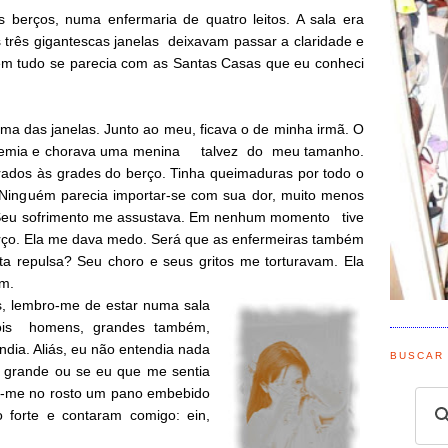
berços, numa enfermaria de quatro leitos. A sala era
As três gigantescas janelas deixavam passar a claridade e
 em tudo se parecia com as Santas Casas que eu conheci
uma das janelas. Junto ao meu, ficava o de minha irmã. O
o, gemia e chorava uma menina talvez do meu tamanho.
ados às grades do berço. Tinha queimaduras por todo o
 Ninguém parecia importar-se com sua dor, muito menos
. Seu sofrimento me assustava. Em nenhum momento tive
rço. Ela me dava medo. Será que as enfermeiras também
a repulsa? Seu choro e seus gritos me torturavam. Ela
ém.
, lembro-me de estar numa sala
Dois homens, grandes também,
dia. Aliás, eu não entendia nada
BUSCAR
o grande ou se eu que me sentia
m-me no rosto um pano embebido
 forte e contaram comigo: ein,