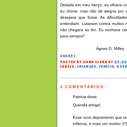
Deitada em meu berço, eu olhava com
eu chorei, mas não de alegria por 
desejava que fosse. As dificuldad
entendiam. Lutavam contra muitos m
não chegara ao fim. Eu sonhava com
para sempre!”
Agnes G. Milley
SHARE
|
POSTED BY
LIANA CLARA
AT
07:0
LABELS:
CRIANÇAS
,
FAMÍLIA
,
GUE
3 COMENTÁRIOS:
Patricia disse...
Querida amiga!
Esse novo depoimento que no
infância, é mais um motivo 1