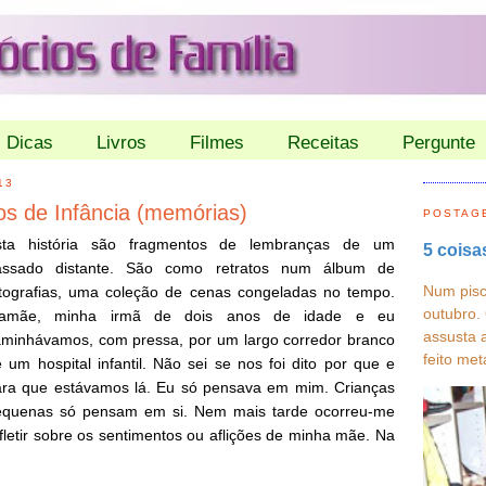
Dicas
Livros
Filmes
Receitas
Pergunte
13
os de Infância (memórias)
POSTAG
sta história são fragmentos de lembranças de um
5 coisa
assado distante. São como retratos num álbum de
Num pisc
tografias, uma coleção de cenas congeladas no tempo.
outubro.
amãe, minha irmã de dois anos de idade e eu
assusta 
minhávamos, com pressa, por um largo corredor branco
feito met
 um hospital infantil. Não sei se nos foi dito por que e
ara que estávamos lá. Eu só pensava em mim. Crianças
equenas só pensam em si. Nem mais tarde ocorreu-me
fletir sobre os sentimentos ou aflições de minha mãe. Na