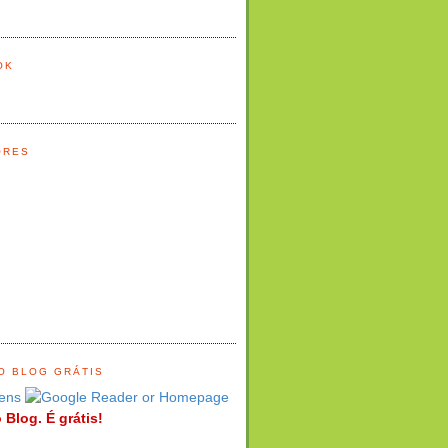
OK
ORES
O BLOG GRÁTIS
ens
 Blog. É grátis!