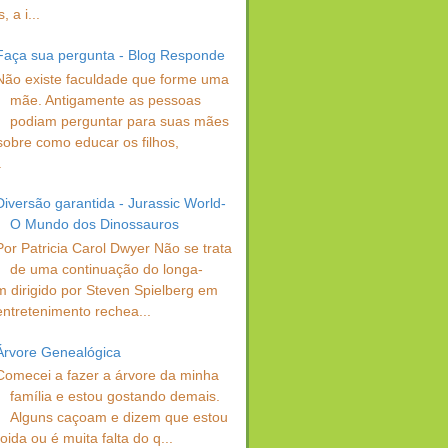
 a i...
Faça sua pergunta - Blog Responde
Não existe faculdade que forme uma
mãe. Antigamente as pessoas
podiam perguntar para suas mães
sobre como educar os filhos,
.
Diversão garantida - Jurassic World-
O Mundo dos Dinossauros
Por Patricia Carol Dwyer Não se trata
de uma continuação do longa-
 dirigido por Steven Spielberg em
entretenimento rechea...
Árvore Genealógica
Comecei a fazer a árvore da minha
família e estou gostando demais.
Alguns caçoam e dizem que estou
oida ou é muita falta do q...