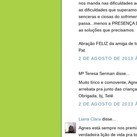
nos manda nas dificuldades ac
as dificuldades que superamo
senceras e ciosas do sofrimen
passa...menos a PRESENÇA
as soluções que precisamos.
Abração FELIZ da amiga de t
Pat
2 DE AGOSTO DE 2013 À
Mª Teresa Serman disse...
Muito lírico e comovente, Agn
arrebata pra junto das crianç
Obrigada, bj, Tetê
2 DE AGOSTO DE 2013 À
Liana Clara
disse...
Agnes está sempre nos premi
verdadeira lição de vida pra t