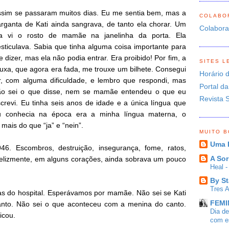
sim se passaram muitos dias. Eu me sentia bem, mas a
COLABO
rganta de Kati ainda sangrava, de tanto ela chorar. Um
Colabor
ia vi o rosto de mamãe na janelinha da porta. Ela
sticulava. Sabia que tinha alguma coisa importante para
 dizer, mas ela não podia entrar. Era proibido! Por fim, a
SITES L
uxa, que agora era fada, me trouxe um bilhete. Consegui
Horário 
r, com alguma dificuldade, e lembro que respondi, mas
Portal da
ão sei o que disse, nem se mamãe entendeu o que eu
Revista 
crevi. Eu tinha seis anos de idade e a única língua que
u conhecia na época era a minha língua materna, o
ais do que “ja” e “nein”.
MUITO 
Uma 
946. Escombros, destruição, insegurança, fome, ratos,
A Sor
elizmente, em alguns corações, ainda sobrava um pouco
Heal 
By St
Tres 
s do hospital. Esperávamos por mamãe. Não sei se Kati
FEMIN
tanto. Não sei o que aconteceu com a menina do canto.
Dia d
icou.
com es