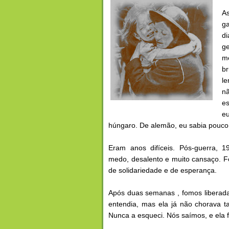
As
ga
d
ge
me
br
le
n
es
e
húngaro. De alemão, eu sabia pouco m
Eram anos difíceis. Pós-guerra, 1
medo, desalento e muito cansaço. F
de solidariedade e de esperança.
Após duas semanas , fomos liberada
entendia, mas ela já não chorava 
Nunca a esqueci. Nós saímos, e ela f