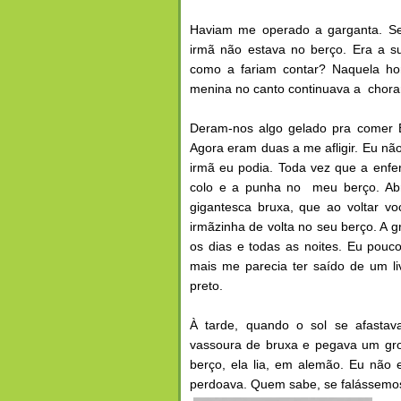
Haviam me operado a garganta. Se
irmã não estava no berço. Era a su
como a fariam contar? Naquela ho
menina no canto continuava a chorar
Deram-nos algo gelado pra comer Eu
Agora eram duas a me afligir. Eu nã
irmã eu podia. Toda vez que a enfer
colo e a punha no meu berço. Abr
gigantesca bruxa, que ao voltar voc
irmãzinha de volta no seu berço. A g
os dias e todas as noites. Eu pouc
mais me parecia ter saído de um liv
preto.
À tarde, quando o sol se afastav
vassoura de bruxa e pegava um gro
berço, ela lia, em alemão. Eu não 
perdoava. Quem sabe, se falássemo