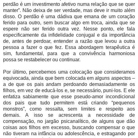
perdão é um investimento afetivo numa relação que se quer
manter”. Não deixa de ser verdade, mas deve ir muito além
disso. O perdão é uma dádiva que emana de um coração
ferido para outro, sem buscar algo em troca, ainda que se
espere não ser ferido outra vez. Nesse ponto, ele fala
especificamente da infidelidade conjugal e da importância
de, antes de perdoar, entender a razão que levou a outra
pessoa a fazer o que fez. Essa abordagem terapêutica é
sim, fundamental, para que a convivência harmoniosa
possa se restabelecer ou continuar.
Por último, percebemos uma colocação que consideramos
equivocada, ainda que bem colocada em alguns aspectos –
a de que os pais andam perdoando demasiadamente os
filhos, em vez de educá-los e, se necessário, puni-los. E ele
enfatiza sabiamente que esse pseudo-amor incondicional
dos pais que tudo permitem está criando “pequenos
monstros”, como ressalta, sem limites e respeito aos
demais. A isso se acrescenta a necessidade de
compensação, no jargão psicanalítico, de alguns que dão
coisas aos filhos em excesso, buscando compensar o que
não tiveram na infância ou adolescência, e estragando por