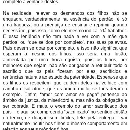
completo a vontade destes.
Na realidade, relevar os desmandos dos filhos não se
enquadra verdadeiramente na essência do perdão, é só
uma fraqueza ou a preguiça de ensinar e reprimir quando
necessário, pois isso, como ele mesmo indica: “dá trabalho”.
E essa leniência não tem nada a ver com a mãe que
perdoa, ou “que se doa por completo”, nas suas palavras.
Pais devem se doar por completo, e isso não significa que
esperam o mesmo dos filhos. Isso seria uma ilusão,
alimentada por uma troca egoísta, pois os filhos, por
melhores que sejam, não são obrigados a retribuir todo o
sacrifício que os pais fizeram por eles, sacrifícios e
renúncias naturais ao estado da paternidade. Espera-se que
os filhos os respeitem, que cuidem deles na velhice com
carinho e solicitude, que os amem muito, se lhes deram o
exemplo. Enfim, “amor com amor se paga” pertence ao
âmbito da justiça, da misericórdia, mas não da obrigação a
ser cobrada. E mais, o exemplo do amor sacrificado dos
pais – e aqui se compreenda “sacrificado” no sentido cristão
do termo, de doação sem limites, feliz pela entrega – vai
naturalmente incutir nos filhos o mesmo comportamento em
relação aos seus próprios filhos.