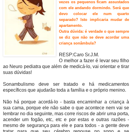
vezes os pequenos ficam a
ssustados
com ele andando dormindo.
Será que
devo colocar ele num quarto
separado? Isto implicaria mudar de
apartamento.
Outra dúvida: é verdade o que sempre
se diz que não se deve acordar uma
criança sonâmbula?
RESP:Caro Sr.J.M.
O melhor a fazer é levar seu filho
ao Neuro pediatra que além de medicá-lo, vai orientar e tirar
suas dúvidas!
Sonambulismo deve ser tratado e há medicamentos
específicos que ajudarão toda a família e o próprio menino.
Não há porque acordá-lo - basta encaminhar a criança à
sua cama, porque ele não sabe o que acontece nem vai se
lembrar no dia seguinte, mas corre riscos de abrir uma porta,
acender um fogão, etc, etc e por estas e outras razões -
mesmo de segurança para ele e para todos - a gente deve
tratar para que seu cérebro repouse no sono e se