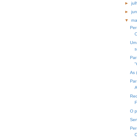
►
ju
►
ju
▼
ma
Per
C
Uma
s
Par
"
As 
Par
A
Rec
F
O p
Sen
Per
C