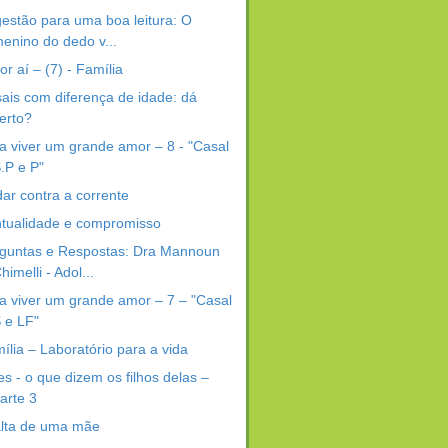
estão para uma boa leitura: O
enino do dedo v...
por aí – (7) - Família
ais com diferença de idade: dá
erto?
a viver um grande amor – 8 - "Casal
.P e P"
ar contra a corrente
tualidade e compromisso
guntas e Respostas: Dra Mannoun
himelli - Adol...
a viver um grande amor – 7 – "Casal
 e LF"
ília – Laboratório para a vida
s - o que dizem os filhos delas –
arte 3
alta de uma mãe