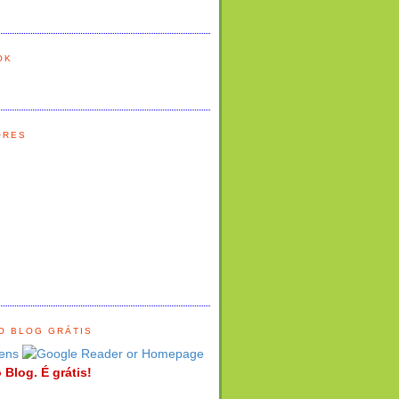
OK
ORES
O BLOG GRÁTIS
ens
 Blog. É grátis!