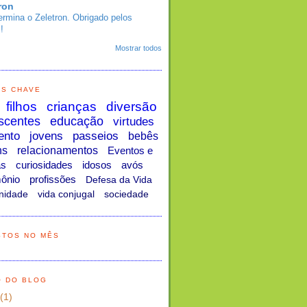
ron
ermina o Zeletron. Obrigado pelos
!
Mostrar todos
AS CHAVE
filhos
crianças
diversão
scentes
educação
virtudes
ento
jovens
passeios
bebês
ns
relacionamentos
Eventos e
as
curiosidades
idosos
avós
ônio
profissões
Defesa da Vida
nidade
vida conjugal
sociedade
STOS NO MÊS
O DO BLOG
(1)