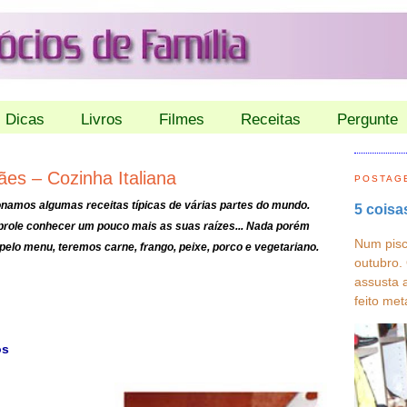
Dicas
Livros
Filmes
Receitas
Pergunte
ães – Cozinha Italiana
POSTAG
namos algumas receitas típicas de várias partes do mundo.
5 coisa
role conhecer um pouco mais as suas raízes... Nada porém
Num pisc
elo menu, teremos carne, frango, peixe, porco e vegetariano.
outubro.
assusta 
feito met
os