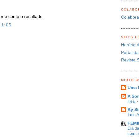
COLABO
er e conto o resultado.
Colabor
21:05
SITES L
O
Horário 
Portal da
Revista 
MUITO 
Uma 
A Sor
Heal 
By St
Tres 
FEMIN
Dia d
com es