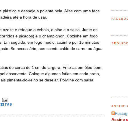
 plástico e despeje a polenta nela. Alise com uma faca
ladeira até a hora de usar.
FACEBO
 azeite e refogue a cebola, o alho e a salsa. Junte os
corridos e picados) e o champignon. Cozinhe em fogo
s. Em seguida, em fogo médio, cozinhe por 15 minutos
SEGUID
osto. Se necessário, acrescente caldo de carne ou água
atias de cerca de 1 cm de largura. Frite-as em óleo bem
el absorvente. Coloque algumas fatias em cada prato,
s pimenta-do-reino se desejar. Polvilhe com salsa
CEITAS
ASSINE 
Postag
Assine o