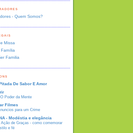
RADORES
adores - Quem Somos?
EGAIS
de Missa
 Família
Ser Familia
BONS
Pitada De Sabor E Amor
rir
- O Poder da Mente
ar Filmes
Anuncios para um Crime
A - Modéstia e elegância
e Ação de Graças - como comemorar
tilo e fé