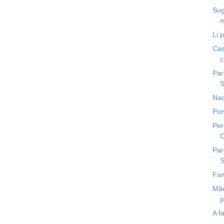
Sug
m
Li 
Cas
c
Par
S
Nad
Pon
Per
C
Par
S
Fam
Mãe
p
A f