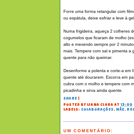
Forre uma forma retangular com filme
ou espátula, deixe esfriar e leve à ge
Numa frigideira, aqueça 2 colheres de
cogumelos que ficaram de molho (es
alto e mexendo sempre por 2 minuto
mais. Tempere com sal e pimenta a g
quente para não queimar.
Desenforme a polenta e corte-a em f
quente até dourarem. Escorra em pap
cubra com o molho e tempere com mai
picadinha e sirva ainda quente.
SHARE
|
POSTED BY
LIANA CLARA
AT
13:00
LABELS:
COLABORAÇÕES
,
MÃE
,
RE
UM COMENTÁRIO: