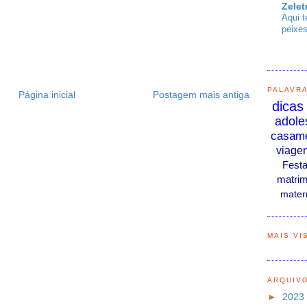
Zelet
Aqui t
peixes
PALAVR
Página inicial
Postagem mais antiga
dicas
adole
casam
viage
Fest
matrim
mater
MAIS VI
ARQUIV
►
2023