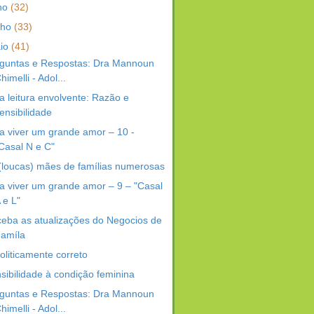
lho
(32)
nho
(33)
io
(41)
guntas e Respostas: Dra Mannoun
himelli - Adol...
 leitura envolvente: Razão e
ensibilidade
a viver um grande amor – 10 -
Casal N e C"
(loucas) mães de famílias numerosas
a viver um grande amor – 9 – "Casal
 e L"
eba as atualizações do Negocios de
amíla
oliticamente correto
sibilidade à condição feminina
guntas e Respostas: Dra Mannoun
himelli - Adol...