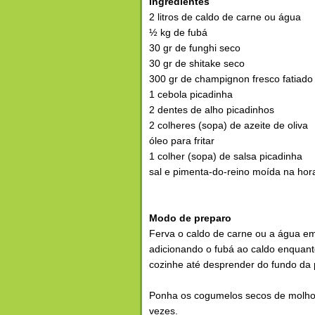
Ingredientes
2 litros de caldo de carne ou água
½ kg de fubá
30 gr de funghi seco
30 gr de shitake seco
300 gr de champignon fresco fatiado
1 cebola picadinha
2 dentes de alho picadinhos
2 colheres (sopa) de azeite de oliva
óleo para fritar
1 colher (sopa) de salsa picadinha
sal e pimenta-do-reino moída na hor
Modo de preparo
Ferva o caldo de carne ou a água e
adicionando o fubá ao caldo enquant
cozinhe até desprender do fundo da 
Ponha os cogumelos secos de molho 
vezes.