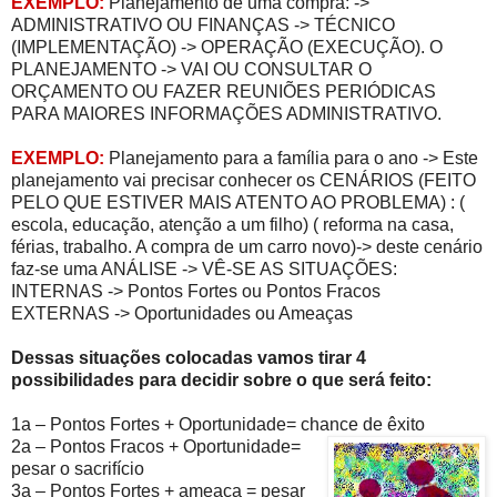
EXEMPLO:
Planejamento de uma compra: ->
ADMINISTRATIVO OU FINANÇAS -> TÉCNICO
(IMPLEMENTAÇÃO) -> OPERAÇÃO (EXECUÇÃO). O
PLANEJAMENTO -> VAI OU CONSULTAR O
ORÇAMENTO OU FAZER REUNIÕES PERIÓDICAS
PARA MAIORES INFORMAÇÕES ADMINISTRATIVO.
EXEMPLO:
Planejamento para a família para o ano -> Este
planejamento vai precisar conhecer os CENÁRIOS (FEITO
PELO QUE ESTIVER MAIS ATENTO AO PROBLEMA) : (
escola, educação, atenção a um filho) ( reforma na casa,
férias, trabalho. A compra de um carro novo)-> deste cenário
faz-se uma ANÁLISE -> VÊ-SE AS SITUAÇÕES:
INTERNAS -> Pontos Fortes ou Pontos Fracos
EXTERNAS -> Oportunidades ou Ameaças
Dessas situações colocadas vamos tirar 4
possibilidades para decidir sobre o que será feito:
1a – Pontos Fortes + Oportunidade= chance de êxito
2a – Pontos Fracos + Oportunidade=
pesar o sacrifício
3a – Pontos Fortes + ameaça = pesar