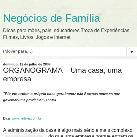
Negócios de Família
Dicas para mães, pais, educadores Troca de Experiências
Filmes, Livros, Jogos e Internet
▼
domingo, 12 de julho de 2009
ORGANOGRAMA – Uma casa, uma
empresa
"Pôr em ordem a própria casa geralmen
te não é menos difícil do que
governar uma província.
"
(Tácito)
Dica:
www.netfilter.com.br
A administração da casa é algo mais sério e mais c
omplexo
do que uma empresa porque entram os