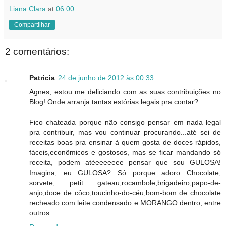
Liana Clara
at
06:00
Compartilhar
2 comentários:
Patricia
24 de junho de 2012 às 00:33
Agnes, estou me deliciando com as suas contribuições no
Blog! Onde arranja tantas estórias legais pra contar?
Fico chateada porque não consigo pensar em nada legal
pra contribuir, mas vou continuar procurando...até sei de
receitas boas pra ensinar à quem gosta de doces rápidos,
fáceis,econômicos e gostosos, mas se ficar mandando só
receita, podem atéeeeeeee pensar que sou GULOSA!
Imagina, eu GULOSA? Só porque adoro Chocolate,
sorvete, petit gateau,rocambole,brigadeiro,papo-de-
anjo,doce de côco,toucinho-do-céu,bom-bom de chocolate
recheado com leite condensado e MORANGO dentro, entre
outros...