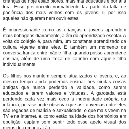
crianças de hoje estão piores, mais mal educadas e por aí a
fora. Esse preconceito normalmente faz parte da falta de
paciência dos mais velhos com os jovens. E por isso
aqueles não querem nem ouvir estes.
É impressionante como as crianças e jovens aprendem
mais bobagens diariamente, além do aprendizado escolar. A
volta do colégio é, para mim, um constante aprendizado da
cultura vigente entre eles. E também um momento de
conversa franca entre mãe e filha, quando posso aprender e
ensinar, além de uma troca de carinho com aquele filho
individualmente.
Os filhos nos mantém sempre atualizados e jovens, e, ao
mesmo tempo ainda podemos ensinar-lhes muitas coisas
antigas que nunca perderão a validade, como serem
educados e terem valores e virtudes., A garotada está
perdendo cada vez mais cedo a ingenuidade própria da
infância, pois se pode observar que as conversas entre eles
são regadas de malícia e sexualidade, o que mais veem na
TV e na internet, e, como estão na idade dos hormônios em
ebulição, captam sem sentir todo esse apelo visual dos
meios de comunicação.