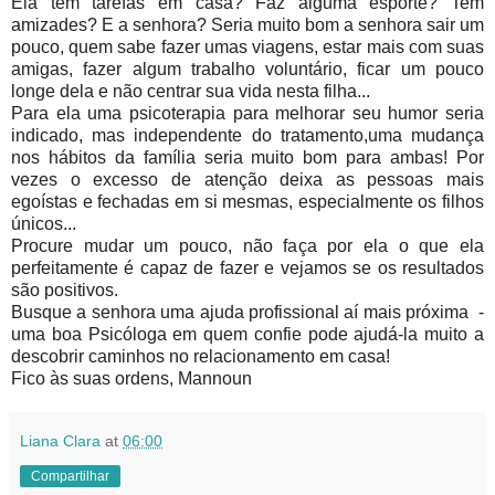
Ela tem tarefas em casa? Faz alguma esporte? Tem
amizades? E a senhora? Seria muito bom a senhora sair um
pouco, quem sabe fazer umas viagens, estar mais com suas
amigas, fazer algum trabalho voluntário, ficar um pouco
longe dela e não centrar sua vida nesta filha...
Para ela uma psicoterapia para melhorar seu humor seria
indicado, mas independente do tratamento,uma mudança
nos hábitos da família seria muito bom para ambas! Por
vezes o excesso de atenção deixa as pessoas mais
egoístas e fechadas em si mesmas, especialmente os filhos
únicos...
Procure mudar um pouco, não faça por ela o que ela
perfeitamente é capaz de fazer e vejamos se os resultados
são positivos.
Busque a senhora uma ajuda profissional aí mais próxima -
uma boa Psicóloga em quem confie pode ajudá-la muito a
descobrir caminhos no relacionamento em casa!
Fico às suas ordens, Mannoun
Liana Clara
at
06:00
Compartilhar