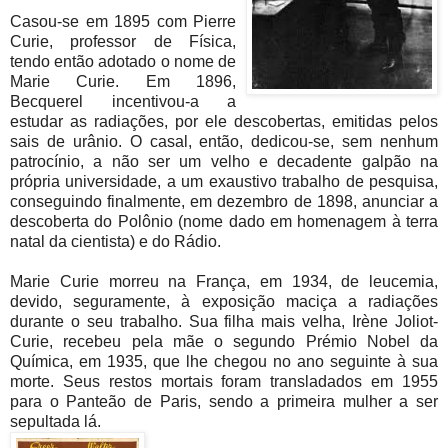
Casou-se em 1895 com Pierre
Curie, professor de Física,
tendo então adotado o nome de
Marie Curie. Em 1896,
Becquerel incentivou-a a
estudar as radiações, por ele descobertas, emitidas pelos
sais de urânio. O casal, então, dedicou-se, sem nenhum
patrocínio, a não ser um velho e decadente galpão na
própria universidade, a um exaustivo trabalho de pesquisa,
conseguindo finalmente, em dezembro de 1898, anunciar a
descoberta do Polônio (nome dado em homenagem à terra
natal da cientista) e do Rádio.
Marie Curie morreu na França, em 1934, de leucemia,
devido, seguramente, à exposição maciça a radiações
durante o seu trabalho. Sua filha mais velha, Irène Joliot-
Curie, recebeu pela mãe o segundo Prémio Nobel da
Química, em 1935, que lhe chegou no ano seguinte à sua
morte. Seus restos mortais foram transladados em 1955
para o Panteão de Paris, sendo a primeira mulher a ser
sepultada lá.