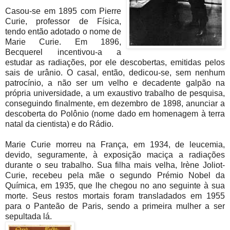
Casou-se em 1895 com Pierre
Curie, professor de Física,
tendo então adotado o nome de
Marie Curie. Em 1896,
Becquerel incentivou-a a
estudar as radiações, por ele descobertas, emitidas pelos
sais de urânio. O casal, então, dedicou-se, sem nenhum
patrocínio, a não ser um velho e decadente galpão na
própria universidade, a um exaustivo trabalho de pesquisa,
conseguindo finalmente, em dezembro de 1898, anunciar a
descoberta do Polônio (nome dado em homenagem à terra
natal da cientista) e do Rádio.
Marie Curie morreu na França, em 1934, de leucemia,
devido, seguramente, à exposição maciça a radiações
durante o seu trabalho. Sua filha mais velha, Irène Joliot-
Curie, recebeu pela mãe o segundo Prémio Nobel da
Química, em 1935, que lhe chegou no ano seguinte à sua
morte. Seus restos mortais foram transladados em 1955
para o Panteão de Paris, sendo a primeira mulher a ser
sepultada lá.