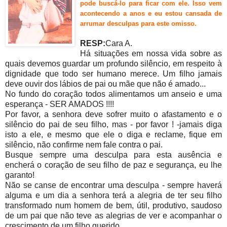
pode buscá-lo para ficar com ele. Isso vem
acontecendo a anos e eu estou cansada de
arrumar desculpas para este omisso.
RESP:
Cara A.
Há situações em nossa vida sobre as
quais devemos guardar um profundo silêncio, em respeito à
dignidade que todo ser humano merece.
Um filho jamais
deve ouvir dos lábios de pai ou mãe que não é amado...
No fundo do coração todos alimentamos um anseio e uma
esperança - SER AMADOS !!!!
Por favor, a senhora deve sofrer muito o afastamento e o
silêncio do pai de seu filho, mas - por favor ! -jamais diga
isto a ele, e mesmo que ele o diga e reclame, fique em
silêncio, não confirme nem fale contra o pai.
Busque sempre uma desculpa para esta ausência e
encherá o coração de seu filho de paz e segurança, eu lhe
garanto!
Não se canse de encontrar uma desculpa - sempre haverá
alguma e um dia a senhora terá a alegria de ter seu filho
transformado num homem de bem, útil, produtivo, saudoso
de um pai que não teve as alegrias de ver e acompanhar o
crescimento de um filho querido....