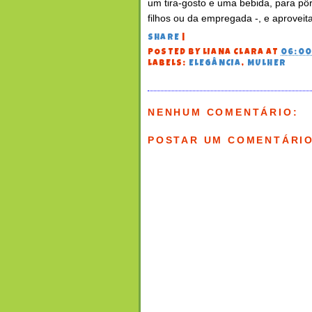
um tira-gosto e uma bebida, para pô
filhos ou da empregada -, e aproveita
SHARE
|
POSTED BY
LIANA CLARA
AT
06:0
LABELS:
ELEGÂNCIA
,
MULHER
NENHUM COMENTÁRIO:
POSTAR UM COMENTÁRI