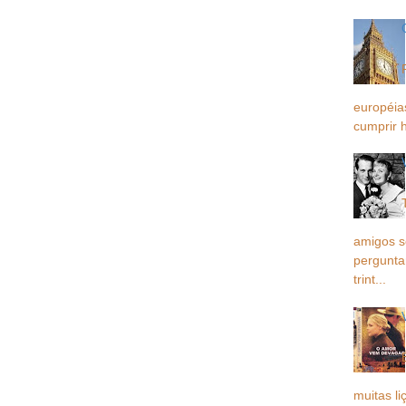
européia
cumprir h
amigos 
pergunta
trint...
muitas li