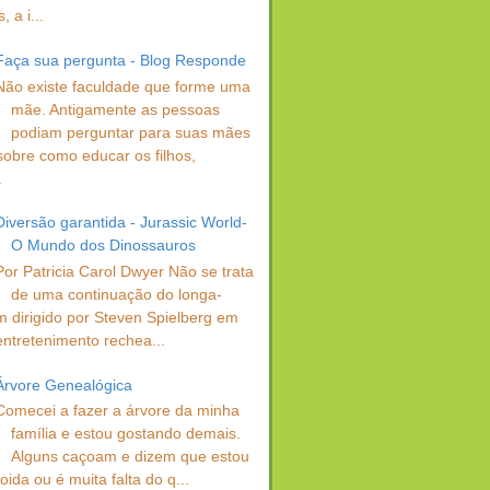
 a i...
Faça sua pergunta - Blog Responde
Não existe faculdade que forme uma
mãe. Antigamente as pessoas
podiam perguntar para suas mães
sobre como educar os filhos,
.
Diversão garantida - Jurassic World-
O Mundo dos Dinossauros
Por Patricia Carol Dwyer Não se trata
de uma continuação do longa-
 dirigido por Steven Spielberg em
entretenimento rechea...
Árvore Genealógica
Comecei a fazer a árvore da minha
família e estou gostando demais.
Alguns caçoam e dizem que estou
oida ou é muita falta do q...