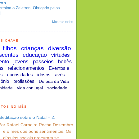
ron
ermina o Zeletron. Obrigado pelos
!
Mostrar todos
AS CHAVE
filhos
crianças
diversão
scentes
educação
virtudes
ento
jovens
passeios
bebês
ns
relacionamentos
Eventos e
as
curiosidades
idosos
avós
ônio
profissões
Defesa da Vida
nidade
vida conjugal
sociedade
STOS NO MÊS
Meditação sobre o Natal – 2:
Por Rafael Carneiro Rocha Dezembro
é o mês dos bons sentimentos. Os
círculos sociais procuram se