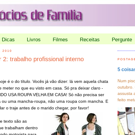
Dicas
Livros
Filmes
Receitas
Pergunte
E 2010
2: trabalho profissional interno
POSTAG
5 coisa
Num pisc
oje é o do
título. Vocês já vão dizer: lá vem aquela chata
outubro.
 meter no que eu visto em casa. Só pra deixar claro -
assusta 
O USA ROUPA VELHA EM CASA! Só não precisa ser
feito met
a ou uma mancha-roupa, não uma roupa com mancha. E
ar o traje antes de o marido chegar, por favor!
e texto são as
ue trabalham dentro
ndo motorista para