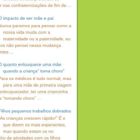
 nas confraternizações de fim de ...
O impacto de ser mãe e pai
Nunca paramos para pensar como a
nossa vida muda com a
maternidade ou a paternidade, eu
os não pensei nessa mudança
ntes ...
O quanto enlouquece uma mãe
quando a criança" toma choro"
Para os médicos é tudo normal, mas
para uma mãe de primeira viagem
enlouquecedor, ter uma criancinha
s “tomando choro” ...
Filhos pequenos trabalhos dobrados
“As crianças crescem rápido!” É o
que dizem os mais experientes,
mas quando estam os no
ho de atividades com os filhos