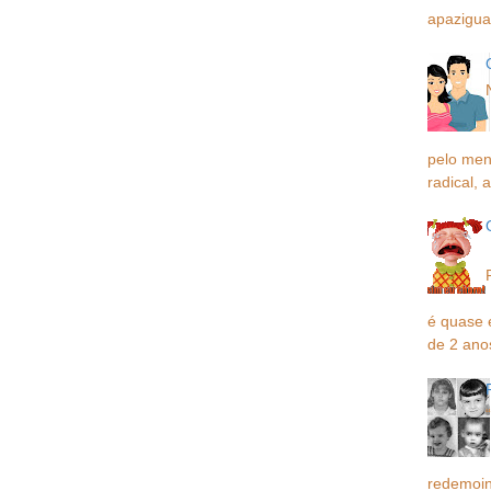
apaziguar
pelo men
radical, a
é quase 
de 2 ano
redemoin