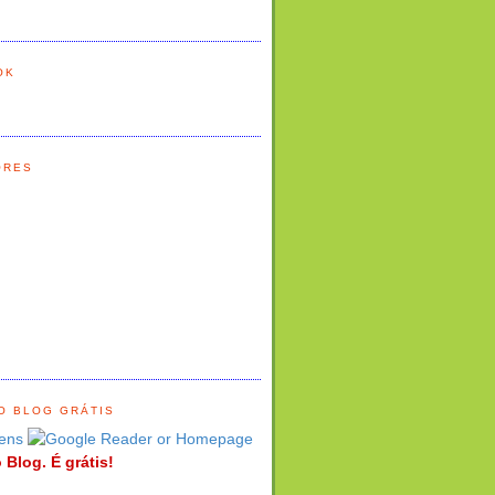
OK
ORES
O BLOG GRÁTIS
ens
 Blog. É grátis!