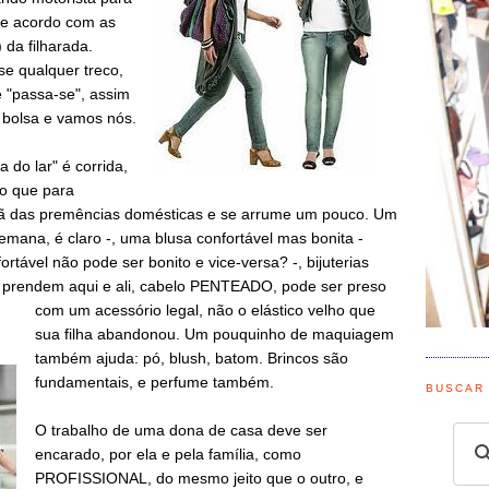
 de acordo com as
da filharada.
se qualquer treco,
e "passa-se", assim
bolsa e vamos nós.
 do lar" é corrida,
do que para
afã das premências domésticas e se arrume um pouco. Um
emana, é claro -, uma blusa confortável mas bonita -
tável não pode ser bonito e vice-versa? -, bijuterias
e prendem aqui e ali, cabelo PENTEADO, pode ser preso
com um acessório l
egal, não o elástico velho que
sua filha abandonou. Um pouquinho de maquiagem
também ajuda: pó, blush, batom. Brincos são
fundamentais, e perfume também.
BUSCAR
O trabalho de uma dona de casa deve ser
encarado, por ela e pela família, como
PROFISSIONAL, do mesmo jeito que o outro, e