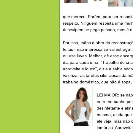
que merece. Porém, para ser respeit
respeito. Ninguém respeita uma mulh
desculpem se pego pesado, mas é o 
Por isso, mãos à obra da reconstru
feitas - não interessa se vai estragá
ou use luvas. Melhor, dê esse encar
dia para cada uma. "Trabalho de cr
aproveita é louco", dizia a sábia so
valorizar as tarefas silenciosas da 
trabalho doméstico, que não é sopa, 
LEI MAIOR: se não 
entre no banho pel
desinfetante e afi
mesma, ainda que e
ele veja. mas não
lamúrias. Aproveit