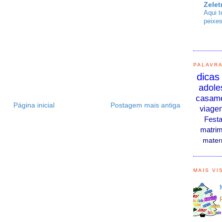
Zelet
Aqui t
peixes
PALAVR
dicas
adole
casam
Página inicial
Postagem mais antiga
viage
Fest
matrim
mater
MAIS VI