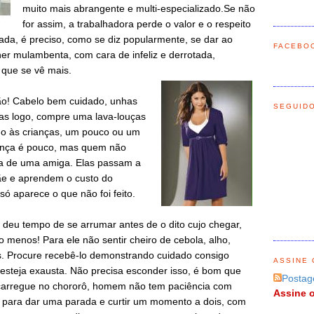
muito mais abrangente e multi-especializado.Se não
for assim, a trabalhadora perde o valor e o respeito
ada, é preciso, como se diz popularmente, se dar ao
FACEBO
er mulambenta, com cara de infeliz e derrotada,
que se vê mais.
ção! Cabelo bem cuidado, unhas
SEGUID
-las logo, compre uma lava-louças
go às crianças, um pouco ou um
iança é pouco, mas quem não
gra de uma amiga. Elas passam a
mãe e aprendem o custo do
só aparece o que não foi feito.
deu tempo de se arrumar antes de o dito cujo chegar,
o menos! Para ele não sentir cheiro de cebola, alho,
ns. Procure recebê-lo demonstrando cuidado consigo
ASSINE 
steja exausta. Não precisa esconder isso, é bom que
Postag
 carregue no chororô, homem não tem paciência com
Assine o
e para dar uma parada e curtir um momento a dois, com