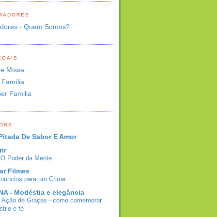
RADORES
adores - Quem Somos?
EGAIS
de Missa
 Família
Ser Familia
BONS
Pitada De Sabor E Amor
rir
- O Poder da Mente
ar Filmes
Anuncios para um Crime
A - Modéstia e elegância
e Ação de Graças - como comemorar
tilo e fé