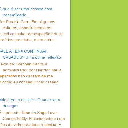
O que é ser uma pessoa com
pontualidade...
Por Patricia Carol Em al gumas
culturas, especialmente as
s, existe muita preocupação em se
orários para tudo, e em outra...
VALE A PENA CONTINUAR
CASADOS? Uma ótima reflexão
Texto de: Stephen Kanitz é
administrador por Harvard Meus
separados não cansam de me
r como eu consegui ficar casado
Vale a pena assistir - O amor vem
devagar
É o primeiro filme da Saga Love
Comes Softly. Emocionante e com
ções de vida para toda a família. E