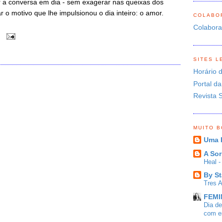
r a conversa em dia - sem exagerar nas queixas dos
r o motivo que lhe impulsionou o dia inteiro: o amor.
COLABO
Colabor
0
SITES L
Horário 
Portal da
Revista 
O
MUITO 
Uma 
A Sor
Heal 
By St
Tres 
FEMIN
Dia d
com es