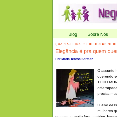
Blog
Sobre Nós
QUARTA-FEIRA, 20 DE OUTUBRO D
Elegância é pra quem quer 
Por Maria Teresa Serman
O assunto h
querendo se
TODO MUND
esfarrapad
precisa mud
O alvo dess
mulheres q
de casa, e muito fora também, banca