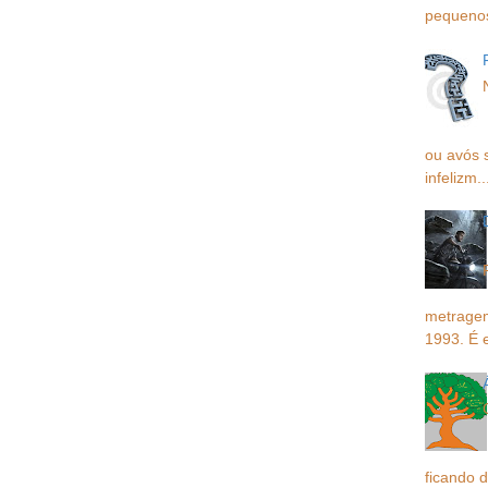
pequenos,
ou avós 
infelizm..
metragem
1993. É 
ficando d