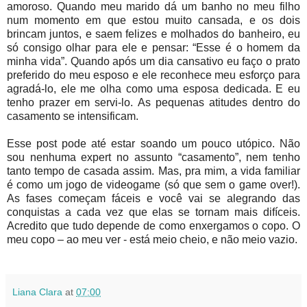
amoroso. Quando meu marido dá um banho no meu filho
num momento em que estou muito cansada, e os dois
brincam juntos, e saem felizes e molhados do banheiro, eu
só consigo olhar para ele e pensar: “Esse é o homem da
minha vida”. Quando após um dia cansativo eu faço o prato
preferido do meu esposo e ele reconhece meu esforço para
agradá-lo, ele me olha como uma esposa dedicada. E eu
tenho prazer em servi-lo. As pequenas atitudes dentro do
casamento se intensificam.
Esse post pode até estar soando um pouco utópico. Não
sou nenhuma expert no assunto “casamento”, nem tenho
tanto tempo de casada assim. Mas, pra mim, a vida familiar
é como um jogo de videogame (só que sem o game over!).
As fases começam fáceis e você vai se alegrando das
conquistas a cada vez que elas se tornam mais difíceis.
Acredito que tudo depende de como enxergamos o copo. O
meu copo – ao meu ver - está meio cheio, e não meio vazio.
Liana Clara
at
07:00