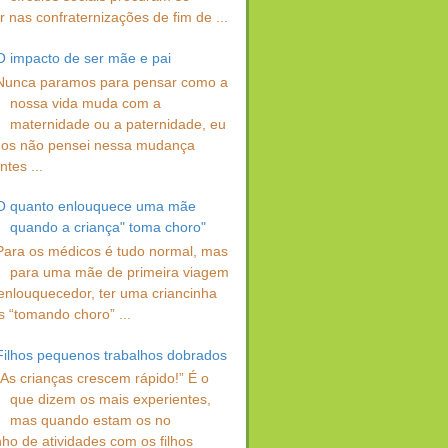
 nas confraternizações de fim de ...
O impacto de ser mãe e pai
Nunca paramos para pensar como a
nossa vida muda com a
maternidade ou a paternidade, eu
os não pensei nessa mudança
ntes ...
O quanto enlouquece uma mãe
quando a criança" toma choro"
Para os médicos é tudo normal, mas
para uma mãe de primeira viagem
enlouquecedor, ter uma criancinha
s “tomando choro” ...
Filhos pequenos trabalhos dobrados
“As crianças crescem rápido!” É o
que dizem os mais experientes,
mas quando estam os no
ho de atividades com os filhos