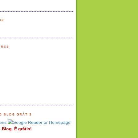
OK
ORES
O BLOG GRÁTIS
ens
 Blog. É grátis!