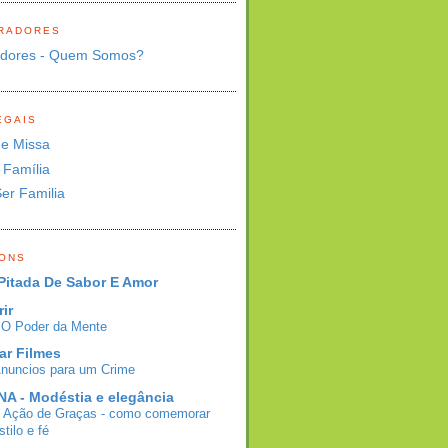
RADORES
adores - Quem Somos?
EGAIS
de Missa
 Família
Ser Familia
BONS
Pitada De Sabor E Amor
rir
- O Poder da Mente
ar Filmes
Anuncios para um Crime
A - Modéstia e elegância
e Ação de Graças - como comemorar
tilo e fé