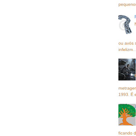
pequenos,
ou avós 
infelizm..
metragem
1993. É 
ficando d