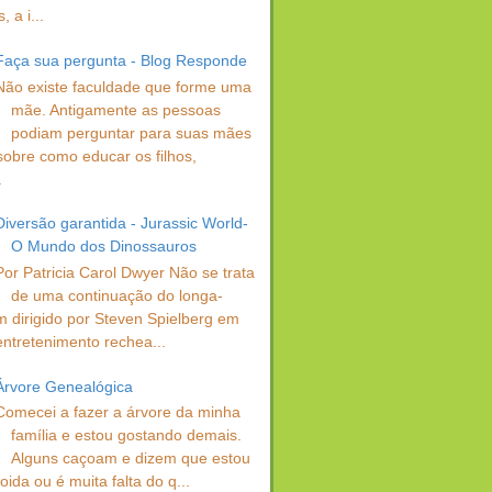
 a i...
Faça sua pergunta - Blog Responde
Não existe faculdade que forme uma
mãe. Antigamente as pessoas
podiam perguntar para suas mães
sobre como educar os filhos,
.
Diversão garantida - Jurassic World-
O Mundo dos Dinossauros
Por Patricia Carol Dwyer Não se trata
de uma continuação do longa-
 dirigido por Steven Spielberg em
entretenimento rechea...
Árvore Genealógica
Comecei a fazer a árvore da minha
família e estou gostando demais.
Alguns caçoam e dizem que estou
oida ou é muita falta do q...