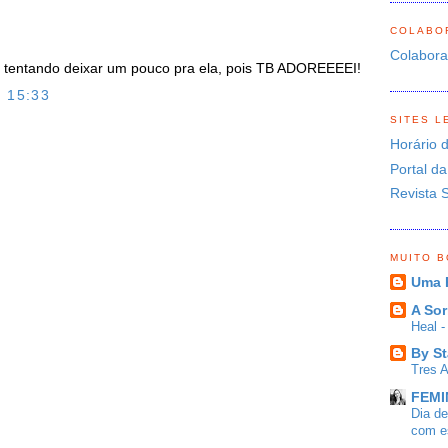
COLABO
Colabor
 tentando deixar um pouco pra ela, pois TB ADOREEEEI!
 15:33
SITES L
O
Horário 
Portal da
Revista 
MUITO 
Uma 
A Sor
Heal 
By St
Tres 
FEMIN
Dia d
com es