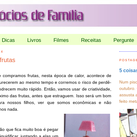
Dicas
Livros
Filmes
Receitas
Pergunte
14
frutas
POSTAG
5 coisa
 compramos frutas, nesta época de calor, acontece de
Num pisc
urecerem ao mesmo tempo e corremos o risco de perdê-
outubro.
podrecem muito rápido. Então, vamos usar de criatividade,
assusta 
áximo das frutas, antes que estraguem. Isso será um bom
feito met
ra nossos filhos, ver que somos econômicas e não
mos nada.
o que fica muito boa é pegar
liquidificar, juntando a elas um