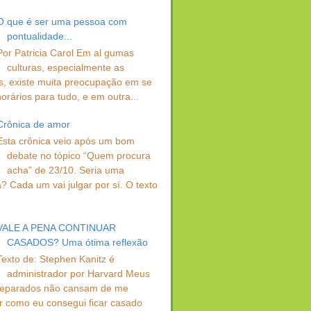
O que é ser uma pessoa com
pontualidade...
Por Patricia Carol Em al gumas
culturas, especialmente as
s, existe muita preocupação em se
orários para tudo, e em outra...
Crônica de amor
Esta crônica veio após um bom
debate no tópico “Quem procura
acha” de 23/10. Seria uma
? Cada um vai julgar por sí. O texto
VALE A PENA CONTINUAR
CASADOS? Uma ótima reflexão
Texto de: Stephen Kanitz é
administrador por Harvard Meus
separados não cansam de me
r como eu consegui ficar casado