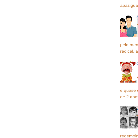
apaziguar
pelo men
radical, a
é quase 
de 2 ano
redemoin