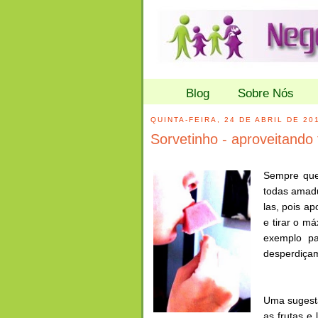
Blog
Sobre Nós
QUINTA-FEIRA, 24 DE ABRIL DE 20
Sorvetinho - aproveitando 
Sempre que
todas amad
las, pois a
e tirar o m
exemplo pa
desperdiça
Uma sugestã
as frutas e 