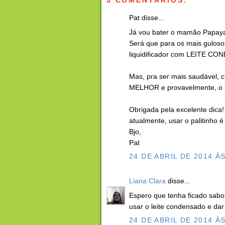
3 COMENTÁRIOS:
Pat disse...
Já vou bater o mamão Papaya 
Será que para os mais gulosos
liquidificador com LEITE C
Mas, pra ser mais saudável, c
MELHOR e provavelmente, o s
Obrigada pela excelente dica!
atualmente, usar o palitinho é
Bjo,
Pat
24 DE ABRIL DE 2014 ÀS
Liana Clara
disse...
Espero que tenha ficado sabo
usar o leite condensado e da
24 DE ABRIL DE 2014 ÀS