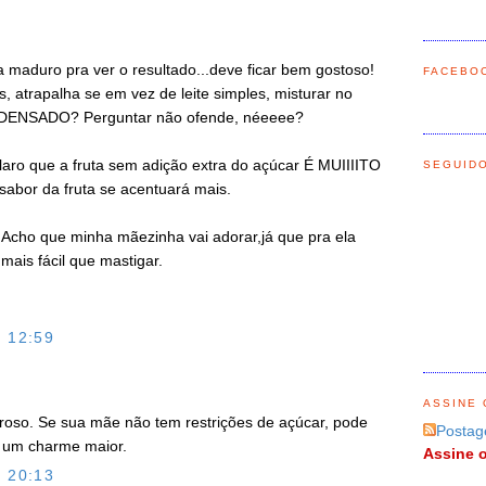
maduro pra ver o resultado...deve ficar bem gostoso!
FACEBO
, atrapalha se em vez de leite simples, misturar no
ONDENSADO? Perguntar não ofende, néeeee?
laro que a fruta sem adição extra do açúcar É MUIIIITO
SEGUID
abor da fruta se acentuará mais.
 Acho que minha mãezinha vai adorar,já que pra ela
 mais fácil que mastigar.
 12:59
ASSINE 
roso. Se sua mãe não tem restrições de açúcar, pode
Postag
r um charme maior.
Assine o
 20:13