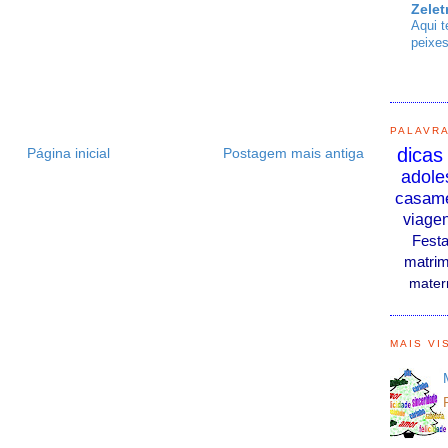
Zelet
Aqui t
peixes
PALAVR
dicas
Página inicial
Postagem mais antiga
adole
casam
viage
Fest
matrim
mater
MAIS VI