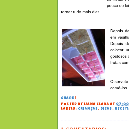
pouco de le
tornar tudo mais diet.
Depois de
em vasilh
Depois d
colocar 
gostosos 
frutas com
O sorvete
comê-los.
SHARE
|
POSTED BY
LIANA CLARA
AT
07:0
LABELS:
CRIANÇAS
,
DICAS
,
RECEIT