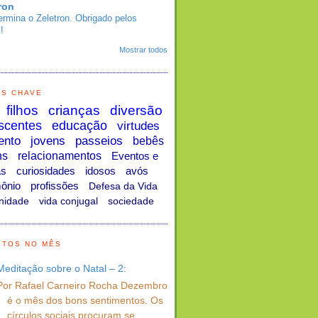
ron
ermina o Zeletron. Obrigado pelos
!
Mostrar todos
AS CHAVE
filhos
crianças
diversão
scentes
educação
virtudes
ento
jovens
passeios
bebês
ns
relacionamentos
Eventos e
as
curiosidades
idosos
avós
ônio
profissões
Defesa da Vida
nidade
vida conjugal
sociedade
STOS NO MÊS
Meditação sobre o Natal – 2:
Por Rafael Carneiro Rocha Dezembro
é o mês dos bons sentimentos. Os
círculos sociais procuram se