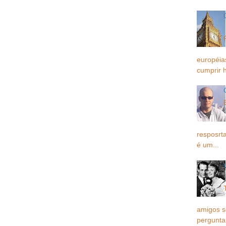
européia
cumprir h
resposrta
é um...
amigos 
pergunta