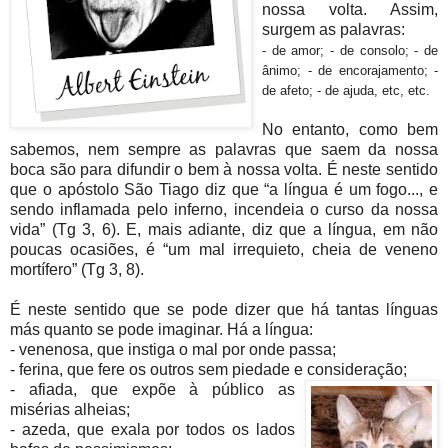
nossa volta. Assim,
surgem as palavras:
- de amor; - de consolo; - de
ânimo; - de encorajamento; -
de afeto; - de ajuda, etc, etc.
No entanto, como bem
sabemos, nem sempre as palavras que saem da nossa
boca são para difundir o bem à nossa volta. É neste sentido
que o apóstolo São Tiago diz que “a língua é um fogo..., e
sendo inflamada pelo inferno, incendeia o curso da nossa
vida” (Tg 3, 6). E, mais adiante, diz que a língua, em não
poucas ocasiões, é “um mal irrequieto, cheia de veneno
mortífero” (Tg 3, 8).
É neste sentido que se pode dizer que há tantas línguas
más quanto se pode imaginar. Há a língua:
- venenosa, que instiga o mal por onde passa;
- ferina, que fere os outros sem piedade e consideração;
- afiada, que expõe à público as
misérias alheias;
- azeda, que exala por todos os lados