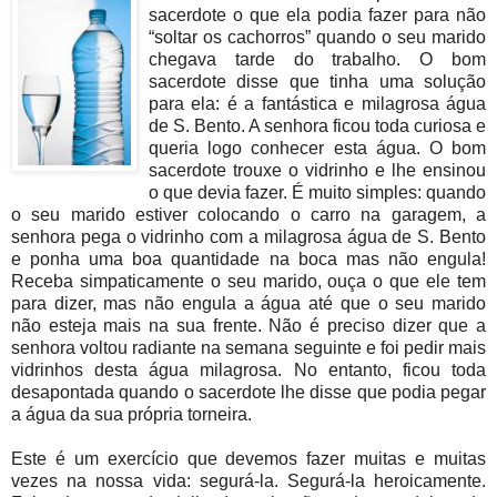
sacerdote o que ela podia fazer para não
“soltar os cachorros” quando o seu marido
chegava tarde do trabalho. O bom
sacerdote disse que tinha uma solução
para ela: é a fantástica e milagrosa água
de S. Bento. A senhora ficou toda curiosa e
queria logo conhecer esta água. O bom
sacerdote trouxe o vidrinho e lhe ensinou
o que devia fazer. É muito simples: quando
o seu marido estiver colocando o carro na garagem, a
senhora pega o vidrinho com a milagrosa água de S. Bento
e ponha uma boa quantidade na boca mas não engula!
Receba simpaticamente o seu marido, ouça o que ele tem
para dizer, mas não engula a água até que o seu marido
não esteja mais na sua frente. Não é preciso dizer que a
senhora voltou radiante na semana seguinte e foi pedir mais
vidrinhos desta água milagrosa. No entanto, ficou toda
desapontada quando o sacerdote lhe disse que podia pegar
a água da sua própria torneira.
Este é um exercício que devemos fazer muitas e muitas
vezes na nossa vida: segurá-la. Segurá-la heroicamente.