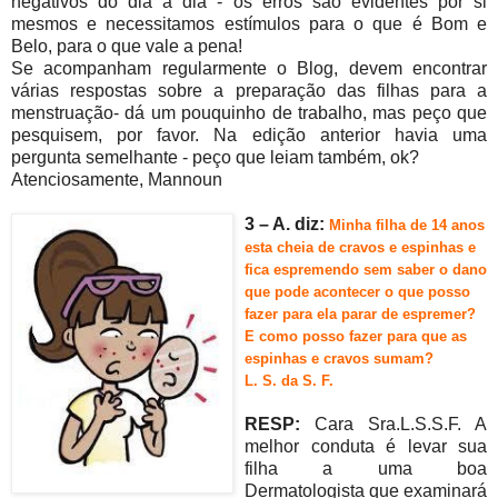
negativos do dia a dia - os erros são evidentes por si
mesmos e necessitamos estímulos para o que é Bom e
Belo, para o que vale a pena!
Se acompanham regularmente o Blog, devem encontrar
várias respostas sobre a preparação das filhas para a
menstruação- dá um pouquinho de trabalho, mas peço que
pesquisem, por favor. Na edição anterior havia uma
pergunta semelhante - peço que leiam também, ok?
Atenciosamente, Mannoun
3 – A. diz
:
Minha filha de 14 anos
esta cheia de cravos e espinhas e
fica espremendo sem saber o dano
que pode acontecer o que posso
fazer para ela parar de espremer?
E como posso fazer para que as
espinhas e cravos sumam?
L. S. da S. F.
RESP:
Cara Sra.L.S.S.F. A
melhor conduta é levar sua
filha a uma boa
Dermatologista que examinará