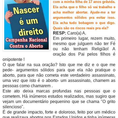
com a minha filha de 17 anos grávida.
Ela acha que o filho só vai trabalho e
acha melhor abortar. Ajude-me a ter
argumentos sólidos pra evitar isso.
Ela acha tud
o bobagem o que digo.
Quais são os riscos reais pra ela?
RESP:
Caro(a) A.
Em primeiro lugar, rezem muito,
mesmo que julguem não ter Fé
ou não tenham Religião! A
oração dos Pai pelos filhos é
onipotente !
O que falar na sua oração? Isto que me diz e o que me
pede- argumentos sólidos para que ela não pratique o
aborto, para que não cometa este verdadeiro assassinato,
uma vez que isto é o aborto- um assassinato, chamem as
pessoas como chamarem .
Este ato deixa marcas profundas nas pessoas que o
cometem. Há inúmeros estudos realizados, mas sugiro que
vejam um documentário pequenino que se chama "O grito
silencioso".
É de grande impacto, forte e doloroso, feito por um médico
que realizava abortos nos Estados Unidos e tinha inúmeras