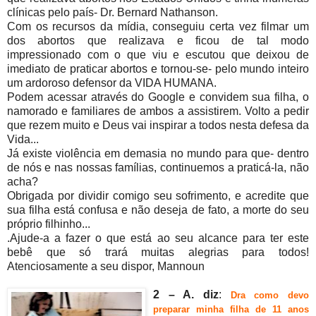
clínicas pelo país- Dr. Bernard Nathanson.
Com os recursos da mídia, conseguiu certa vez filmar um
dos abortos que realizava e ficou de tal modo
impressionado com o que viu e escutou que deixou de
imediato de praticar abortos e tornou-se- pelo mundo inteiro
um ardoroso defensor da VIDA HUMANA.
Podem acessar através do Google e convidem sua filha, o
namorado e familiares de ambos a assistirem. Volto a pedir
que rezem muito e Deus vai inspirar a todos nesta defesa da
Vida...
Já existe violência em demasia no mundo para que- dentro
de nós e nas nossas famílias, continuemos a praticá-la, não
acha?
Obrigada por dividir comigo seu sofrimento, e acredite que
sua filha está confusa e não deseja de fato, a morte do seu
próprio filhinho...
.Ajude-a a fazer o que está ao seu alcance para ter este
bebê que só trará muitas alegrias para todos!
Atenciosamente a seu dispor, Mannoun
2 – A. diz
:
D
ra como devo
preparar minha filha de 11 anos