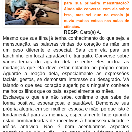
para sua primeira menstruação?
Ainda não conversei com ela sobre
isso, mas sei que na escola já
ouviu muitas coisas nas aulas de
ciências.
RESP:
Caro(a) A.
Mesmo que sua filha já tenha conhecimento do que seja a
menstruação, as palavras vindas do coração da mãe tem
um peso diferente e especial. Saia com ela para um
lanchinho em local agradável e tranquilo. Converse sobre
vários temas do agrado dela e entre eles inclua as
mudanças que ela deve estar notando no próprio corpo.
Aguarde a reação dela, especialmente as expressões
faciais, gestos, se demonstra interesse ou desagrado. Vá
falando o que seu coração sugerir, pois ninguém conhece
melhor os filhos que os pais, especialmente as mães.
Esclareça o que ela não sabe, confirme o que sabe de
forma positiva, esperançosa e saudável. Demonstre sua
própria alegria em ser mulher, esposa e mãe, porque isto é
fundamental para as meninas, especialmente hoje quando
estão bombardeadas de incentivos à homossexualidade e
idéias anti-vida. Não é bom acentuarmos aspectos