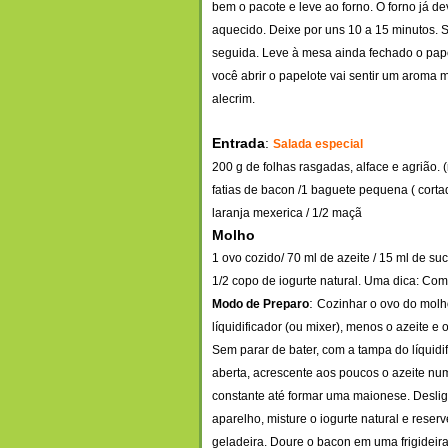
bem o pacote e leve ao forno. O forno já de
aquecido. Deixe por uns 10 a 15 minutos. 
seguida. Leve à mesa ainda fechado o pap
você abrir o papelote vai sentir um aroma 
alecrim.
Entrada
:
Salada especial
200 g de folhas rasgadas, alface e agrião. 
fatias de bacon /1 baguete pequena ( cort
laranja mexerica / 1/2 maçã
Molho
1 ovo cozido/ 70 ml de azeite / 15 ml de s
1/2 copo de iogurte natural. Uma d
ica: Com
:
Modo de Preparo
Cozinhar o ovo do molho
líquidificador (ou mixer), menos o azeite e o
Sem parar de bater, com a tampa do líquidi
aberta, acrescente aos poucos o azeite num 
constante até formar uma maionese. Desli
aparelho, misture o iogurte natural e reserv
geladeira. Doure o bacon em uma frigideir