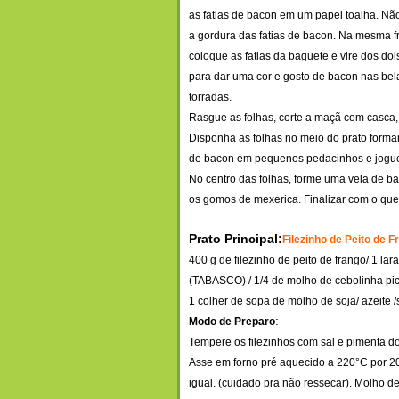
as fatias de bacon em um papel toalha. Nã
a gordura das fatias de bacon. Na mesma fr
coloque as fatias da baguete e vire dos doi
para dar uma cor e gosto de bacon nas bel
torra
das.
Rasgue as folhas, corte a maçã com casca,
Disponha as folhas no meio do prato form
de bacon em pequenos pedacinhos e jogue 
No centro das folhas, forme uma vela de ba
os gomos de mexerica. Finalizar com o que
Prato Principal:
Filezinho de Peito de 
400 g de filezinho de peito de frango/ 1 lar
(TABASCO) / 1/4 de molho de cebolinha pi
1 colher de sopa de molho d
e soja/ azeite 
:
Modo de Preparo
Tempere os filezinhos com sal e pimenta d
Asse em forno pré aquecido a 220°C por 2
igual. (cuid
ado pra não ressecar). Molho de