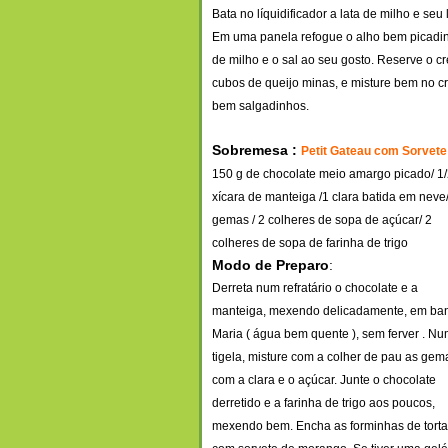
Bata no líquidificador a lata de milho e seu
Em uma panela refogue o alho bem picadinh
de milho e o sal ao seu gosto. Reserve o c
cubos de queijo minas, e misture bem no cr
bem salgadinhos.
Sobremesa :
Petit Gateau com Sorvet
150 g de chocolate meio amargo picado/ 1
xícara de manteiga /1 clara batida em neve
gemas / 2 colheres de sopa de açúcar/ 2
colheres de sopa de farinha de trigo
Modo de Preparo
:
Derreta num refratário o chocolate e a
manteiga, mexendo delicadamente, em ba
Maria ( água bem quente ), sem ferver . N
tigela, misture com a colher de pau as gem
com a clar
a e o açúcar. Junte o chocolate
derretido e a farinha de trigo aos poucos,
mexendo bem. Encha as forminhas de torta 