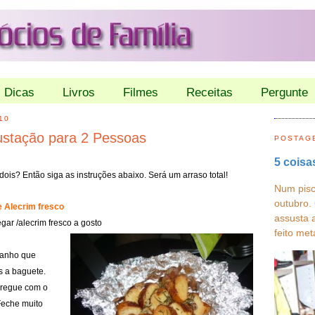
Dicas
Livros
Filmes
Receitas
Pergunte
10
ustação para 2 Pessoas
POSTAG
5 coisa
dois? Então siga as instruções ab
aixo. Será um arraso total!
Num pisc
outubro.
e Alecrim fresco
assusta 
gar /alecrim fresco a
gosto
feito met
manho que
s a baguete.
 regue com o
 Feche muito