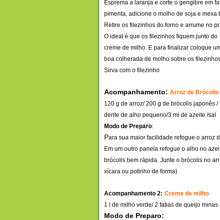
Esprema a laranja e corte o gengibre em fat
pimenta, adicione o molho de soja e mexa
Retire os filezinhos do forno e arrume no pr
O ideal é que os filezinhos fiquem junto do
creme de milho. E para finalizar coloque u
boa colherada de molho sobre os filezinhos
Sirva com o file
zinho
Acompanhamento:
Arroz de Brócolis
120 g de arroz/ 200 g de brócolis japonês /
dente de alho pequeno/3 ml de azeite /sal
:
Modo de Preparo
P
ara sua maior facilidade refogue o arroz
Em um outro panela refogue o alho no azei
brócolis bem rápida. Junte o brócolis no a
xícara ou potinho de forma)
Acompanhamento 2
:
Creme de milho
1 l de milho verde/ 2 fatias de queijo minas
Modo de Preparo: