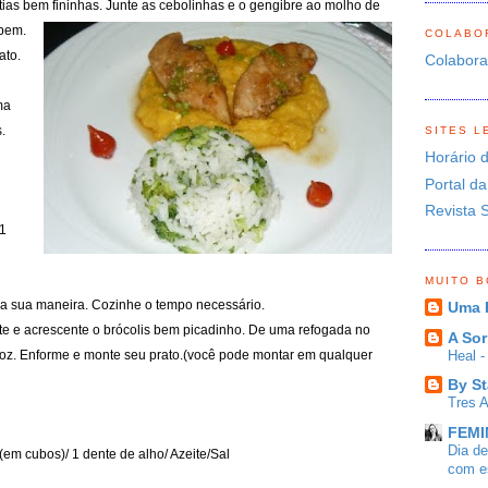
ias bem fininhas. Junte as cebolinhas e o g
engibre ao molho de
 bem.
COLABO
ato.
Colabor
ma
.
SITES L
Horário 
Portal da
Revista 
 1
MUITO 
 da sua maneira. Cozinhe o tempo necessário.
Uma 
te e
acrescente o brócolis bem picadinho. De uma refogada no
A Sor
Heal 
rroz. Enforme e monte seu prato.(você pode montar em qualquer
By St
Tres 
FEMIN
Dia d
 (em cubos)/ 1 dente de alho/ Azeite/Sal
com es