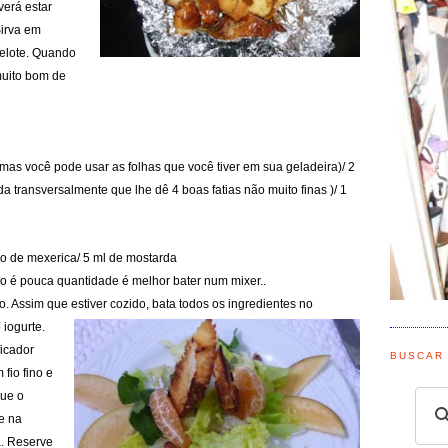
verá estar
Sirva em
elote. Quando
muito bom de
(mas você pode usar as folhas que você tiver em sua geladeira)/ 2
ada transversalmente que lhe dê
4 boas fatias não muito finas )/ 1
uco de mexerica/ 5 ml de mostarda
o é pouca quantidade é melhor bater num mixer..
. Assim que estiver cozido, bata todos os ing
redientes no
 iogurte.
ficador
BUSCAR
fio fino e
gue o
e na
a. Reserve