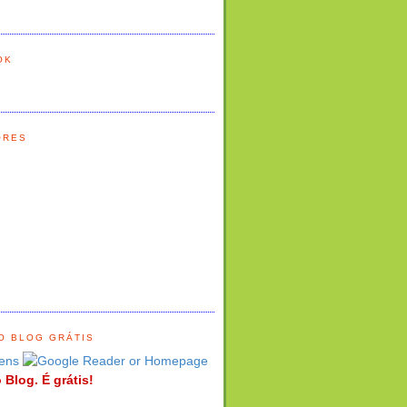
OK
ORES
O BLOG GRÁTIS
ens
 Blog. É grátis!