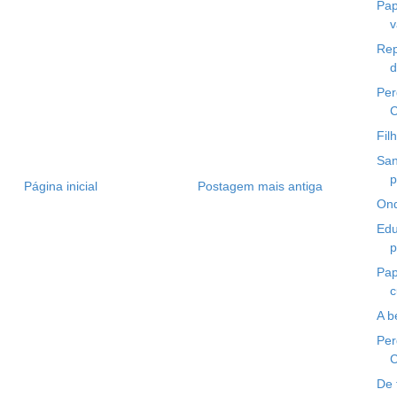
Pap
v
Rep
d
Per
C
Fil
San
p
Página inicial
Postagem mais antiga
Ond
Edu
p
Pap
c
A b
Per
C
De 