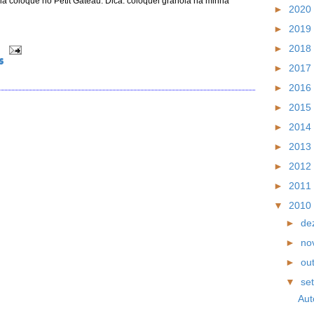
ia coloque no Petit Gateau. Dica: coloquei granola na minha
►
2020
►
2019
►
2018
0
S
►
2017
►
2016
►
2015
►
2014
O
►
2013
►
2012
►
2011
▼
2010
►
de
►
no
►
ou
▼
se
Aut