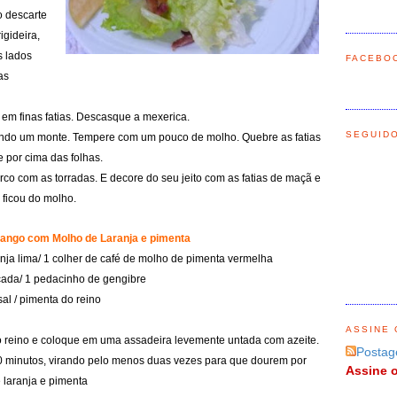
o descarte
igideira,
s lados
FACEBO
as
 em finas fatias. Descasque a mexerica.
SEGUID
ando um monte. Tempere com um pouco de molho. Quebre as fatias
por cima das folhas.
rco com as torradas. E decore do seu jeito com as fatias de maçã e
 ficou do molho.
Frango com Molho de Laranja e pimenta
anja lima/ 1 colher
de café de molho de pimenta vermelha
cada/ 1 pedacinho de gengibre
/sal / pimenta do reino
ASSINE 
o reino e coloque em uma assadeira levemente untada com azeite.
Postag
0 minutos, virando pelo menos duas vezes para que dourem por
Assine o
 laranja e pimenta