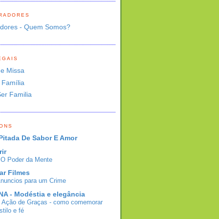
RADORES
adores - Quem Somos?
EGAIS
de Missa
 Família
Ser Familia
BONS
Pitada De Sabor E Amor
rir
- O Poder da Mente
ar Filmes
Anuncios para um Crime
A - Modéstia e elegância
e Ação de Graças - como comemorar
tilo e fé