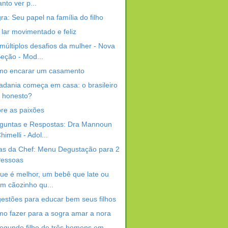
anto ver p...
ra: Seu papel na família do filho
lar movimentado e feliz
múltiplos desafios da mulher - Nova
eção - Mod...
o encarar um casamento
adania começa em casa: o brasileiro
 honesto?
re as paixões
guntas e Respostas: Dra Mannoun
himelli - Adol...
as da Chef: Menu Degustação para 2
essoas
ue é melhor, um bebê que late ou
m cãozinho qu...
estões para educar bem seus filhos
o fazer para a sogra amar a nora
egundo filho de três homens em