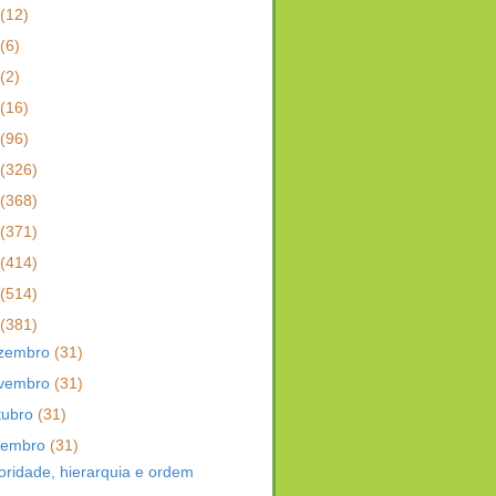
(12)
(6)
(2)
(16)
(96)
(326)
(368)
(371)
(414)
(514)
(381)
zembro
(31)
vembro
(31)
tubro
(31)
tembro
(31)
oridade, hierarquia e ordem