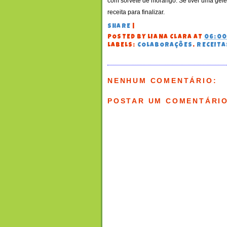
com sorvete de morango. Se tiver uma gelé
receita para finalizar.
SHARE
|
POSTED BY
LIANA CLARA
AT
06:0
LABELS:
COLABORAÇÕES
,
RECEITA
NENHUM COMENTÁRIO:
POSTAR UM COMENTÁRI