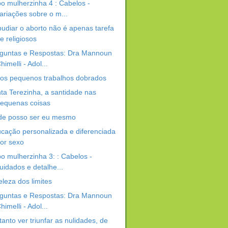
o mulherzinha 4 : Cabelos -
ariações sobre o m...
udiar o aborto não é apenas tarefa
e religiosos
guntas e Respostas: Dra Mannoun
himelli - Adol...
hos pequenos trabalhos dobrados
ta Terezinha, a santidade nas
equenas coisas
e posso ser eu mesmo
cação personalizada e diferenciada
or sexo
o mulherzinha 3: : Cabelos -
uidados e detalhe...
eleza dos limites
guntas e Respostas: Dra Mannoun
himelli - Adol...
tanto ver triunfar as nulidades, de