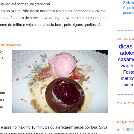
Zelet
 líquido até formar um creminho.
Aqui t
o no azeite. Não deixe dourar muito o alho. Acrescente o creme
peixes
reme até a hora de servir. Leve ao fogo novamente e acrescente os
eme de milho e veja se o sal está bom, pois alguns queijos são
PALAVR
e de Morango
dicas
/2
adole
casam
/ 2
viage
Fest
matrim
mater
nho
uma
MAIS VI
as
ARQUIV
e asse no máximo 10 minutos ou até ficarem secos por fora. Sirva
►
2023