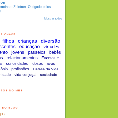
ron
ermina o Zeletron. Obrigado pelos
!
Mostrar todos
AS CHAVE
filhos
crianças
diversão
scentes
educação
virtudes
ento
jovens
passeios
bebês
ns
relacionamentos
Eventos e
as
curiosidades
idosos
avós
ônio
profissões
Defesa da Vida
nidade
vida conjugal
sociedade
STOS NO MÊS
O DO BLOG
(1)