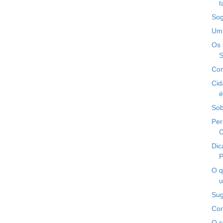
t
Sog
Um 
Os 
S
Com
Cid
é
Sob
Per
C
Dic
P
O q
u
Sug
Com
O s