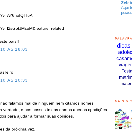
Zelet
Aqui t
peixes
ch?v=AY6nefQTf5A
h?v=l2sGotJMseM&feature=related
PALAVR
este país!!
dicas
10 ÀS 18:03
adole
casam
viage
Fest
asileiro
matrim
10 ÀS 10:33
mater
MAIS VI
 não falamos mal de ninguém nem citamos nomes.
 verdade, e nos nossos textos damos apenas cpndições
dos para ajudar a formar suas opiniões.
mes da próxima vez.