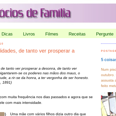
Dicas
Livros
Filmes
Receitas
Pergunte
10
lidades, de tanto ver prosperar a
POSTAG
5 coisa
, de tanto ver prosperar a desonra, de tanto ver
Num pisc
r agigantarem-se os poderes nas mãos dos maus, o
outubro.
de, a rir-se da honra, a ter vergonha de ser honesto.
assusta 
, 1891)
feito met
 com muita frequência nos dias passados e agora que se
ele com mais intensidade.
Uma mãe com vários filhos dizia outro dia que