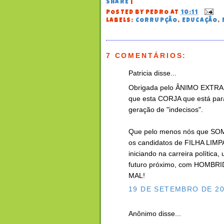
SHARE
|
POSTED BY
PEDRO
AT
10:11
LABELS:
CORRUPÇÃO
,
EDUCAÇÃO
,
7 COMENTÁRIOS:
Patricia disse...
Obrigada pelo ÂNIMO EXTRA 
que esta CORJA que está para
geração de "indecisos".
Que pelo menos nós que SO
os candidatos de FILHA LIMPA
iniciando na carreira políti
futuro próximo, com HOMB
MAL!
19 DE SETEMBRO DE 20
Anônimo disse...