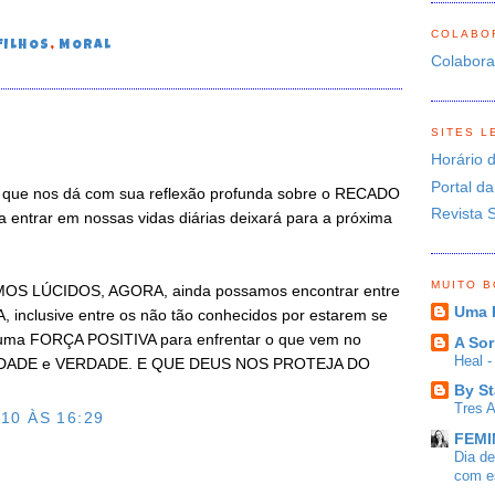
COLABO
FILHOS
,
MORAL
Colabor
SITES L
Horário 
Portal da
que nos dá com sua reflexão profunda sobre o RECADO
Revista 
 entrar em nossas vidas diárias deixará para a próxima
MUITO 
MOS LÚCIDOS, AGORA, ainda possamos encontrar entre
Uma 
, inclusive entre os não tão conhecidos por estarem se
ca, uma FORÇA POSITIVA para enfrentar o que vem no
A Sor
Heal 
RIDADE e VERDADE. E QUE DEUS NOS PROTEJA DO
By St
Tres 
10 ÀS 16:29
FEMIN
Dia d
com es