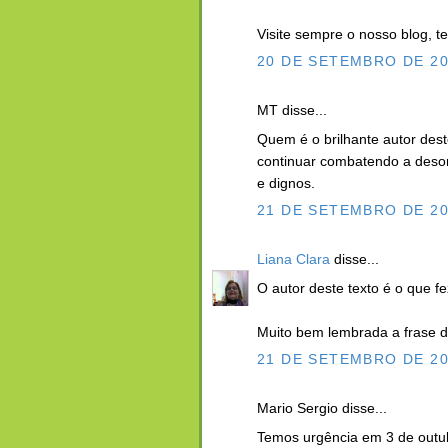
Visite sempre o nosso blog, t
20 DE SETEMBRO DE 20
MT disse...
Quem é o brilhante autor dest
continuar combatendo a deson
e dignos.
21 DE SETEMBRO DE 20
Liana Clara
disse...
O autor deste texto é o que f
Muito bem lembrada a frase 
21 DE SETEMBRO DE 20
Mario Sergio disse...
Temos urgência em 3 de outub