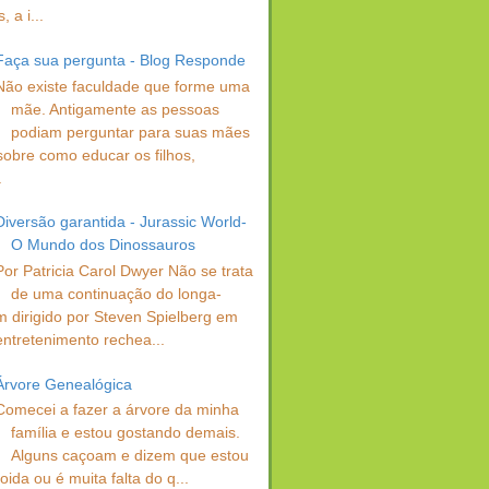
 a i...
Faça sua pergunta - Blog Responde
Não existe faculdade que forme uma
mãe. Antigamente as pessoas
podiam perguntar para suas mães
sobre como educar os filhos,
.
Diversão garantida - Jurassic World-
O Mundo dos Dinossauros
Por Patricia Carol Dwyer Não se trata
de uma continuação do longa-
 dirigido por Steven Spielberg em
entretenimento rechea...
Árvore Genealógica
Comecei a fazer a árvore da minha
família e estou gostando demais.
Alguns caçoam e dizem que estou
oida ou é muita falta do q...