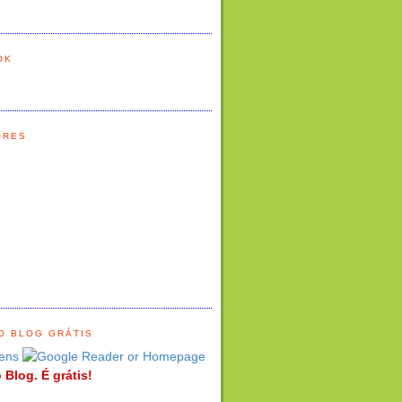
OK
ORES
O BLOG GRÁTIS
ens
 Blog. É grátis!