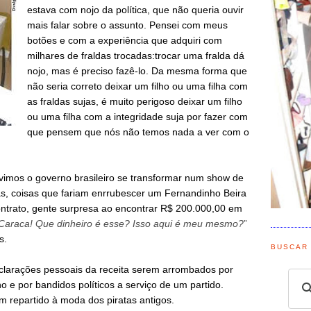
estava com nojo da política, que não queria ouvir
mais falar sobre o assunto. Pensei com meus
botões e com a experiência que adquiri com
milhares de fraldas trocadas:trocar uma fralda dá
nojo, mas é preciso fazê-lo. Da mesma forma que
não seria correto deixar um filho ou uma filha com
as fraldas sujas, é muito perigoso deixar um filho
ou uma filha com a integridade suja por fazer com
que pensem que nós não temos nada a ver com o
 vimos o governo brasileiro se transformar num show de
tas, coisas que fariam enrrubescer um Fernandinho Beira
ntrato, gente surpresa ao encontrar R$ 200.000,00 em
Caraca! Que dinheiro é esse? Isso aqui é meu mesmo?
”
s.
BUSCAR
clarações pessoais da receita serem arrombados por
 e por bandidos políticos a serviço de um partido.
m repartido à moda dos piratas antigos.