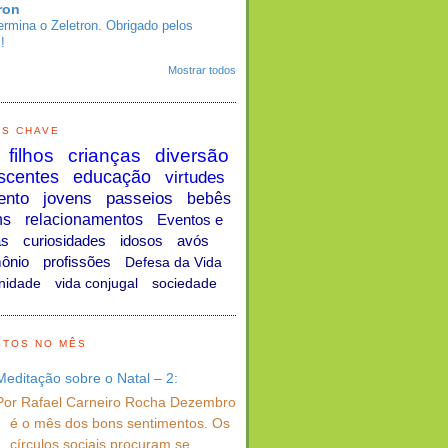
ron
ermina o Zeletron. Obrigado pelos
!
Mostrar todos
AS CHAVE
filhos
crianças
diversão
scentes
educação
virtudes
ento
jovens
passeios
bebês
ns
relacionamentos
Eventos e
as
curiosidades
idosos
avós
ônio
profissões
Defesa da Vida
nidade
vida conjugal
sociedade
STOS NO MÊS
Meditação sobre o Natal – 2:
Por Rafael Carneiro Rocha Dezembro
é o mês dos bons sentimentos. Os
círculos sociais procuram se