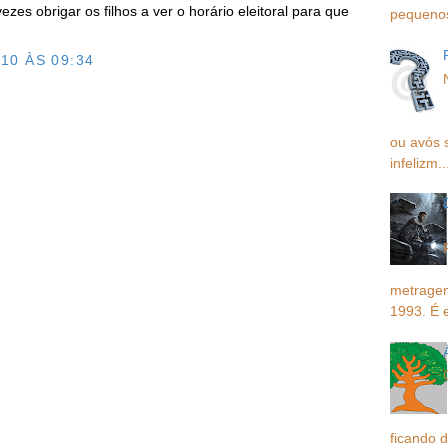
zes obrigar os filhos a ver o horário eleitoral para que
pequenos,
10 ÀS 09:34
O
ou avós 
infelizm..
metragem
1993. É 
ficando d