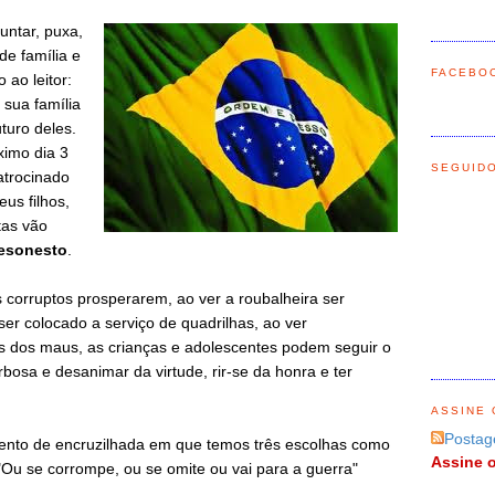
untar, puxa,
de família e
FACEBO
 ao leitor:
 sua família
uturo deles.
ximo dia 3
SEGUID
atrocinado
us filhos,
tas vão
desonesto
.
 os corruptos prosperarem, ao ver a roubalheira ser
ser colocado a serviço de quadrilhas, ao ver
 dos maus, as crianças e adolescentes podem seguir o
rbosa e desanimar da virtude, rir-se da honra e ter
ASSINE 
Postag
to de encruzilhada em que temos três escolhas como
Assine o
"Ou se corrompe, ou se omite ou vai para a guerra"