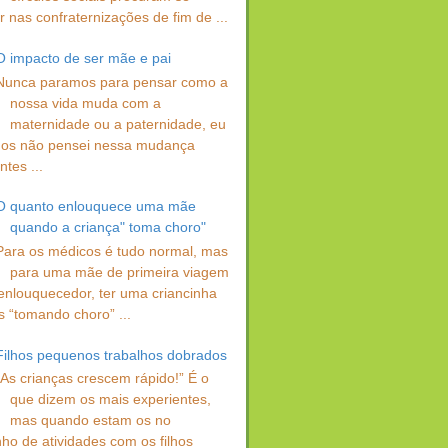
 nas confraternizações de fim de ...
O impacto de ser mãe e pai
Nunca paramos para pensar como a
nossa vida muda com a
maternidade ou a paternidade, eu
os não pensei nessa mudança
ntes ...
O quanto enlouquece uma mãe
quando a criança" toma choro"
Para os médicos é tudo normal, mas
para uma mãe de primeira viagem
enlouquecedor, ter uma criancinha
s “tomando choro” ...
Filhos pequenos trabalhos dobrados
“As crianças crescem rápido!” É o
que dizem os mais experientes,
mas quando estam os no
ho de atividades com os filhos