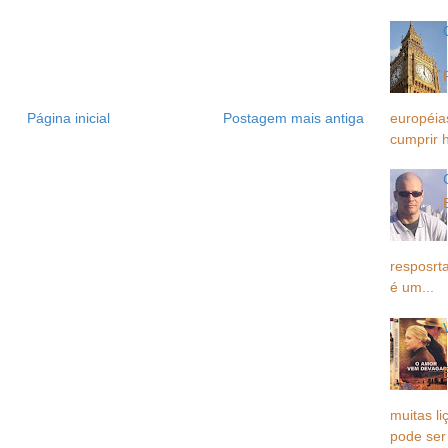
européia
Página inicial
Postagem mais antiga
cumprir h
resposrta
é um...
muitas li
pode ser 