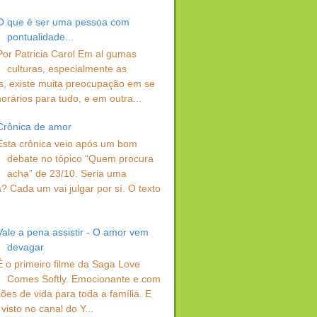
O que é ser uma pessoa com
pontualidade...
Por Patricia Carol Em al gumas
culturas, especialmente as
s, existe muita preocupação em se
orários para tudo, e em outra...
Crônica de amor
Esta crônica veio após um bom
debate no tópico “Quem procura
acha” de 23/10. Seria uma
? Cada um vai julgar por sí. O texto
Vale a pena assistir - O amor vem
devagar
É o primeiro filme da Saga Love
Comes Softly. Emocionante e com
ções de vida para toda a família. E
visto no canal do Y...