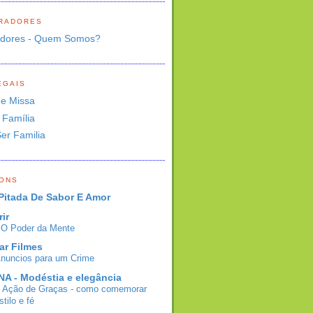
RADORES
adores - Quem Somos?
EGAIS
de Missa
 Família
Ser Familia
BONS
Pitada De Sabor E Amor
rir
- O Poder da Mente
ar Filmes
Anuncios para um Crime
A - Modéstia e elegância
e Ação de Graças - como comemorar
tilo e fé