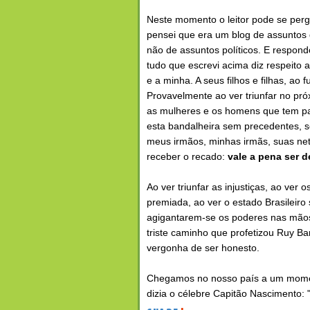
Neste momento o leitor pode se perg
pensei que era um blog de assuntos 
não de assuntos políticos. E respondo
tudo que escrevi acima diz respeito a
e a minha. A seus filhos e filhas, ao f
Provavelmente ao ver triunfar no pró
as mulheres e os homens que tem p
esta bandalheira sem precedentes, se
meus irmãos, minhas irmãs, suas ne
receber o recado:
vale a pena ser 
Ao ver triunfar as injustiças, ao ver
premiada, ao ver o estado Brasileiro 
agigantarem-se os poderes nas mãos
triste caminho que profetizou Ruy Ba
vergonha de ser honesto.
Chegamos no nosso país a um momen
dizia o célebre Capitão Nascimento: 