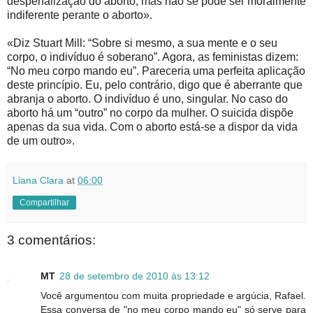
despenalização do aborto, mas não se pode ser moralmente
indiferente perante o aborto».
«Diz Stuart Mill: “Sobre si mesmo, a sua mente e o seu
corpo, o indivíduo é soberano”. Agora, as feministas dizem:
“No meu corpo mando eu”. Pareceria uma perfeita aplicação
deste princípio. Eu, pelo contrário, digo que é aberrante que
abranja o aborto. O indivíduo é uno, singular. No caso do
aborto há um “outro” no corpo da mulher. O suicida dispõe
apenas da sua vida. Com o aborto está-se a dispor da vida
de um outro».
Liana Clara
at
06:00
Compartilhar
3 comentários:
MT
28 de setembro de 2010 às 13:12
Você argumentou com muita propriedade e argúcia, Rafael.
Essa conversa de "no meu corpo mando eu" só serve para