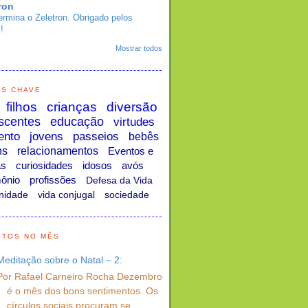
ron
ermina o Zeletron. Obrigado pelos
!
Mostrar todos
AS CHAVE
filhos
crianças
diversão
scentes
educação
virtudes
ento
jovens
passeios
bebês
ns
relacionamentos
Eventos e
as
curiosidades
idosos
avós
ônio
profissões
Defesa da Vida
nidade
vida conjugal
sociedade
STOS NO MÊS
Meditação sobre o Natal – 2:
Por Rafael Carneiro Rocha Dezembro
é o mês dos bons sentimentos. Os
círculos sociais procuram se