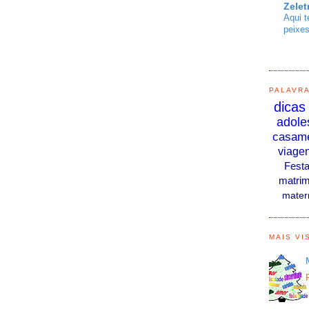
Zelet
Aqui t
peixes
PALAVR
dicas
adole
casam
viage
Fest
matrim
mater
MAIS VI