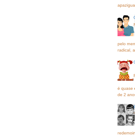
apaziguar
pelo men
radical, a
é quase 
de 2 ano
redemoin