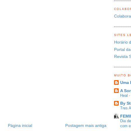
COLABO
Colabor
SITES L
Horário 
Portal da
Revista 
MUITO 
Uma 
A Sor
Heal 
By St
Tres 
FEMIN
Dia d
Página inicial
Postagem mais antiga
com es