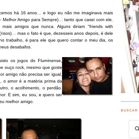
cemos há 16 anos… e logo eu não me imaginava mais
– Melhor Amigo para Sempre)… tanto que casei com ele.
 mais amigos que nunca. Alguns diriam “friends with
(risos)… mas o fato é que, dezesseis anos depois, é dele
no trabalho, é para ele que quero contar o meu dia, os
meus desabafos.
isto os jogos do Fluminense,
ue ouço rock, mesmo que goste
r amigo não precisa ser igual,
m, o amor é a matéria prima da
ro, o acolhimento, o perdão.
or. E sim, eu sou, e quero ser
eu melhor amigo.
BUSCAR