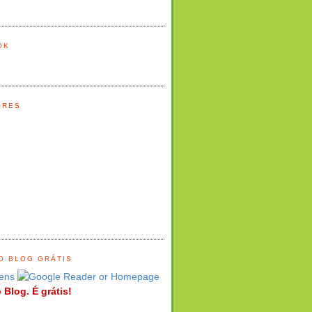
OK
ORES
O BLOG GRÁTIS
ens
 Blog. É grátis!