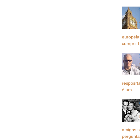
européia
cumprir h
resposrta
é um...
amigos 
pergunta