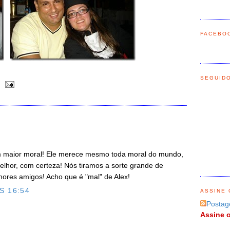
FACEBO
SEGUID
om maior moral! Ele merece mesmo toda moral do mundo,
lhor, com certeza! Nós tiramos a sorte grande de
ores amigos! Acho que é "mal" de Alex!
S 16:54
ASSINE 
Postag
Assine o
O