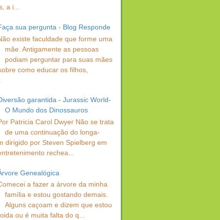
 a i...
Faça sua pergunta - Blog Responde
Não existe faculdade que forme uma
mãe. Antigamente as pessoas
podiam perguntar para suas mães
sobre como educar os filhos,
.
Diversão garantida - Jurassic World-
O Mundo dos Dinossauros
Por Patricia Carol Dwyer Não se trata
de uma continuação do longa-
 dirigido por Steven Spielberg em
entretenimento rechea...
Árvore Genealógica
Comecei a fazer a árvore da minha
família e estou gostando demais.
Alguns caçoam e dizem que estou
oida ou é muita falta do q...