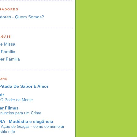
RADORES
adores - Quem Somos?
EGAIS
de Missa
 Família
Ser Familia
BONS
Pitada De Sabor E Amor
rir
- O Poder da Mente
ar Filmes
Anuncios para um Crime
A - Modéstia e elegância
e Ação de Graças - como comemorar
tilo e fé