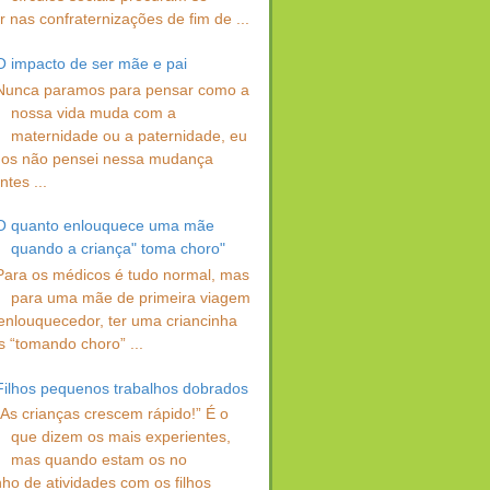
 nas confraternizações de fim de ...
O impacto de ser mãe e pai
Nunca paramos para pensar como a
nossa vida muda com a
maternidade ou a paternidade, eu
os não pensei nessa mudança
ntes ...
O quanto enlouquece uma mãe
quando a criança" toma choro"
Para os médicos é tudo normal, mas
para uma mãe de primeira viagem
enlouquecedor, ter uma criancinha
s “tomando choro” ...
Filhos pequenos trabalhos dobrados
“As crianças crescem rápido!” É o
que dizem os mais experientes,
mas quando estam os no
ho de atividades com os filhos