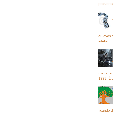
pequenos,
ou avós 
infelizm..
metragem
1993. É 
ficando d