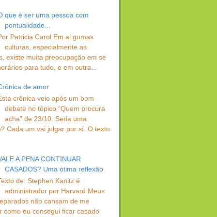
O que é ser uma pessoa com
pontualidade...
Por Patricia Carol Em al gumas
culturas, especialmente as
s, existe muita preocupação em se
orários para tudo, e em outra...
Crônica de amor
Esta crônica veio após um bom
debate no tópico “Quem procura
acha” de 23/10. Seria uma
? Cada um vai julgar por sí. O texto
VALE A PENA CONTINUAR
CASADOS? Uma ótima reflexão
Texto de: Stephen Kanitz é
administrador por Harvard Meus
separados não cansam de me
r como eu consegui ficar casado