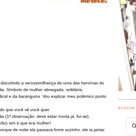
iscutindo a verossimilhança de uma das heroínas do
lia. Símbolo de mulher abnegada, solidária,
dical e da baranguice. Vou explicar meu polêmico ponto
BUSCAR
udo que você vê você quer.
 (1ª observação: deve estar morta já, foi-se),
sílio) sim é que era mulher!
rque de noite ela passava fome sozinho, ele ia jantar