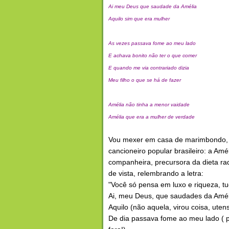
Ai meu Deus que saudade da Amélia
Aquilo sim que era mulher
As vezes passava fome ao meu lado
E achava bonito não ter o que comer
E quando me via contrariado dizia
Meu filho o que se há de fazer
Amélia não tinha a menor vaidade
Amélia que era a mulher de verdade
Vou mexer em casa de marimbondo, d
cancioneiro popular brasileiro: a Amé
companheira, precursora da dieta ra
de vista, relembrando a letra:
"Você só pensa em luxo e riqueza, t
Ai, meu Deus, que saudades da Amélia
Aquilo (não aquela, virou coisa, uten
De dia passava fome ao meu lado ( po