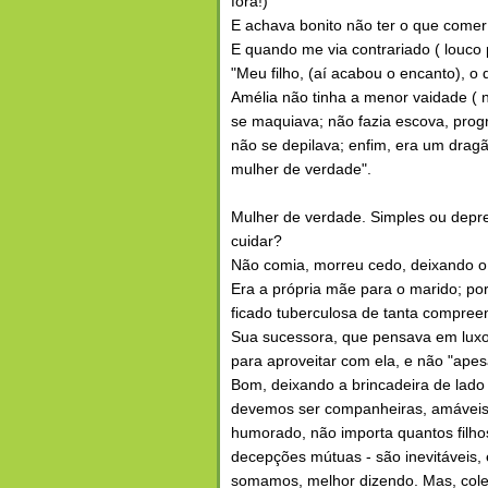
fora!)
E achava bonito não ter o que comer 
E quando me via contrariado ( louco p
"Meu filho, (aí acabou o encanto), o
Amélia não tinha a menor vaidade ( 
se maquiava; não fazia escova, progr
não se depilava; enfim, era um dragã
mulher de verdade".
Mulher de verdade. Simples ou depre
cuidar?
Não comia, morreu cedo, deixando o
Era a própria mãe para o marido; por
ficado tuberculosa de tanta compree
Sua sucessora, que pensava em luxo e
para aproveitar com ela, e não "apes
Bom, deixando a brincadeira de lado 
devemos ser companheiras, amáveis, 
humorado, não importa quantos filho
decepções mútuas - são inevitáveis,
somamos, melhor dizendo. Mas, cole