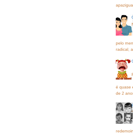
apaziguar
pelo men
radical, a
é quase 
de 2 ano
redemoin