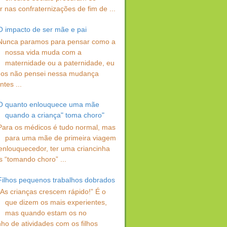
 nas confraternizações de fim de ...
O impacto de ser mãe e pai
Nunca paramos para pensar como a
nossa vida muda com a
maternidade ou a paternidade, eu
os não pensei nessa mudança
ntes ...
O quanto enlouquece uma mãe
quando a criança" toma choro"
Para os médicos é tudo normal, mas
para uma mãe de primeira viagem
enlouquecedor, ter uma criancinha
s “tomando choro” ...
Filhos pequenos trabalhos dobrados
“As crianças crescem rápido!” É o
que dizem os mais experientes,
mas quando estam os no
ho de atividades com os filhos