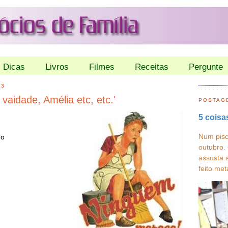
Dicas
Livros
Filmes
Receitas
Pergunte
13
vaidade, Amélia etc, etc.'
POSTAG
5 coisa
Num pisc
go
outubro.
assusta 
feito met