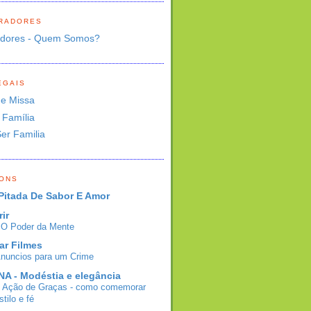
RADORES
adores - Quem Somos?
EGAIS
de Missa
 Família
Ser Familia
BONS
Pitada De Sabor E Amor
rir
- O Poder da Mente
ar Filmes
Anuncios para um Crime
A - Modéstia e elegância
e Ação de Graças - como comemorar
tilo e fé