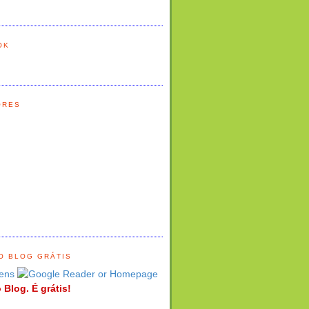
OK
ORES
O BLOG GRÁTIS
ens
 Blog. É grátis!