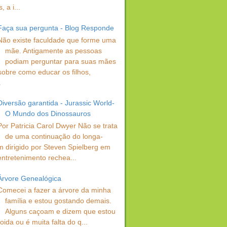
 a i...
Faça sua pergunta - Blog Responde
Não existe faculdade que forme uma
mãe. Antigamente as pessoas
podiam perguntar para suas mães
sobre como educar os filhos,
.
Diversão garantida - Jurassic World-
O Mundo dos Dinossauros
Por Patricia Carol Dwyer Não se trata
de uma continuação do longa-
 dirigido por Steven Spielberg em
entretenimento rechea...
Árvore Genealógica
Comecei a fazer a árvore da minha
família e estou gostando demais.
Alguns caçoam e dizem que estou
oida ou é muita falta do q...