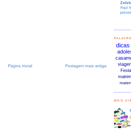
Zelet
Aqui t
peixes
PALAVR
dicas
adole
casam
viage
Página inicial
Postagem mais antiga
Fest
matrim
mater
MAIS VI