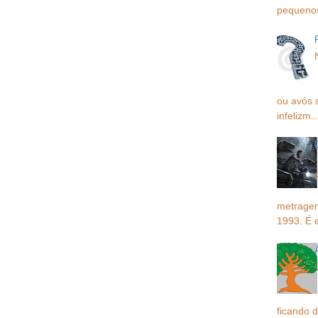
pequenos,
ou avós 
infelizm..
metragem
1993. É 
ficando d