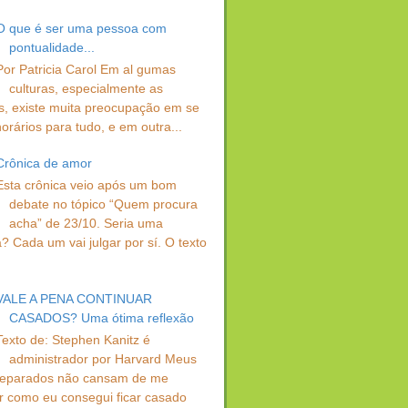
O que é ser uma pessoa com
pontualidade...
Por Patricia Carol Em al gumas
culturas, especialmente as
s, existe muita preocupação em se
orários para tudo, e em outra...
Crônica de amor
Esta crônica veio após um bom
debate no tópico “Quem procura
acha” de 23/10. Seria uma
? Cada um vai julgar por sí. O texto
VALE A PENA CONTINUAR
CASADOS? Uma ótima reflexão
Texto de: Stephen Kanitz é
administrador por Harvard Meus
separados não cansam de me
r como eu consegui ficar casado