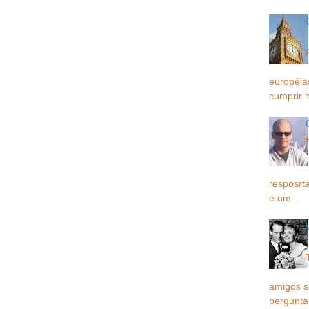
européia
cumprir h
resposrta
é um...
amigos 
pergunta