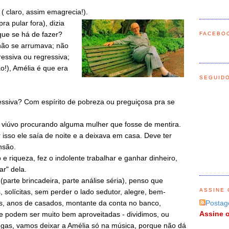
( claro, assim emagrecia!).
ra pular fora), dizia
 que se há de fazer?
FACEBO
não se arrumava; não
essiva ou regressiva;
o!), Amélia é que era
SEGUID
ssiva? Com espírito de pobreza ou preguiçosa pra se
 viúvo procurando alguma mulher que fosse de mentira.
 isso ele saía de noite e a deixava em casa. Deve ter
nsão.
 riqueza, fez o indolente trabalhar e ganhar dinheiro,
ar" dela.
(parte brincadeira, parte análise séria), penso que
ASSINE 
solícitas, sem perder o lado sedutor, alegre, bem-
Postag
s, anos de casados, montante da conta no banco,
Assine o
 e podem ser muito bem aproveitadas - dividimos, ou
gas, vamos deixar a Amélia só na música, porque não dá