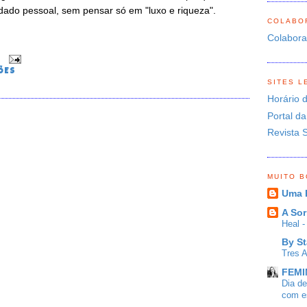
idado pessoal, sem pensar só em "luxo e riqueza".
COLABO
Colabor
0
ÕES
SITES L
Horário 
Portal da
Revista 
O
MUITO 
Uma 
A Sor
Heal 
By St
Tres 
FEMIN
Dia d
com es