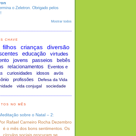
ron
ermina o Zeletron. Obrigado pelos
!
Mostrar todos
AS CHAVE
filhos
crianças
diversão
scentes
educação
virtudes
ento
jovens
passeios
bebês
ns
relacionamentos
Eventos e
as
curiosidades
idosos
avós
ônio
profissões
Defesa da Vida
nidade
vida conjugal
sociedade
STOS NO MÊS
Meditação sobre o Natal – 2:
Por Rafael Carneiro Rocha Dezembro
é o mês dos bons sentimentos. Os
círculos sociais procuram se