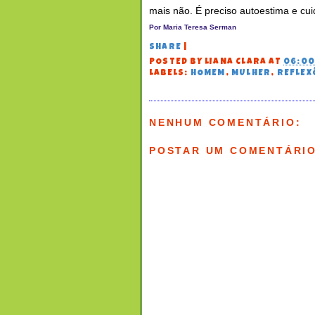
mais não. É preciso autoestima e cu
Por Maria Teresa
S
erman
SHARE
|
POSTED BY
LIANA CLARA
AT
06:0
LABELS:
HOMEM
,
MULHER
,
REFLEX
NENHUM COMENTÁRIO:
POSTAR UM COMENTÁRI