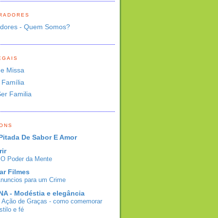
RADORES
adores - Quem Somos?
EGAIS
de Missa
 Família
Ser Familia
BONS
Pitada De Sabor E Amor
rir
- O Poder da Mente
ar Filmes
Anuncios para um Crime
A - Modéstia e elegância
e Ação de Graças - como comemorar
tilo e fé