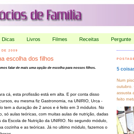
Dicas
Livros
Filmes
Receitas
Pergunte
 DE 2009
a escolha dos filhos
POSTAG
amos falar de mais uma opção de escolha para nossos filhos.
5 coisa
Num pisc
outubro.
assusta 
a cá, esta profissão está em alta. E por conta disso
feito met
cursos, eu mesma fiz Gastronomia, na UNIRIO, Urca -
do tem a duração de 2 anos e é feito em 3 módulos. No
, só aulas teóricas, com muitas aulas de nutrição, dadas
s da Escola de Nutrição da UNIRIO. No segundo módulo,
na cozinha e as teóricas. Já no ultimo módulo, fazemos o
 horas.