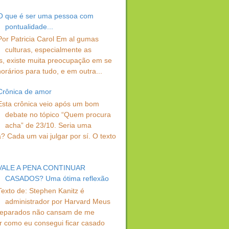
O que é ser uma pessoa com
pontualidade...
Por Patricia Carol Em al gumas
culturas, especialmente as
s, existe muita preocupação em se
orários para tudo, e em outra...
Crônica de amor
Esta crônica veio após um bom
debate no tópico “Quem procura
acha” de 23/10. Seria uma
? Cada um vai julgar por sí. O texto
VALE A PENA CONTINUAR
CASADOS? Uma ótima reflexão
Texto de: Stephen Kanitz é
administrador por Harvard Meus
separados não cansam de me
r como eu consegui ficar casado