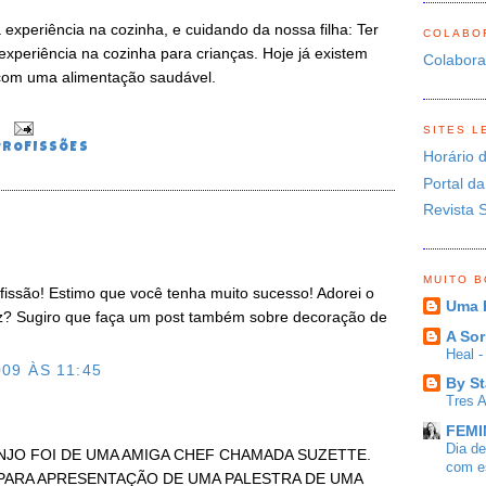
xperiência na cozinha, e cuidando da nossa filha: Ter
COLABO
experiência na cozinha para crianças. Hoje já existem
Colabor
com uma alimentação saudável.
SITES L
0
PROFISSÕES
Horário 
Portal da
Revista 
MUITO 
ofissão! Estimo que você tenha muito sucesso! Adorei o
Uma 
ez? Sugiro que faça um post também sobre decoração de
A Sor
Heal 
09 ÀS 11:45
By St
Tres 
FEMIN
Dia d
NJO FOI DE UMA AMIGA CHEF CHAMADA SUZETTE.
com es
 PARA APRESENTAÇÃO DE UMA PALESTRA DE UMA