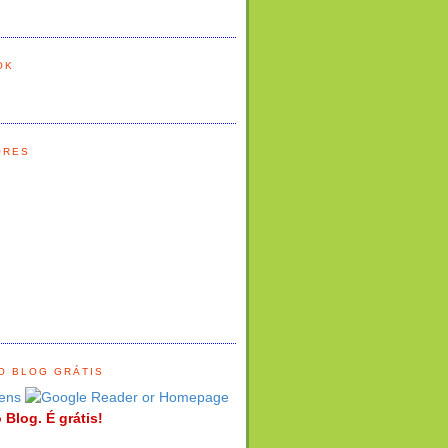
OK
ORES
O BLOG GRÁTIS
ens
 Blog. É grátis!