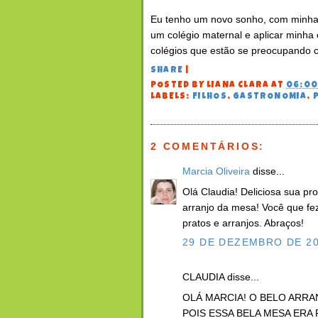
Eu tenho um novo sonho, com minha e
um colégio maternal e aplicar minha 
colégios que estão se preocupando 
SHARE
|
POSTED BY
LIANA CLARA
AT
06:0
LABELS:
FILHOS
,
GASTRONOMIA
,
2 COMENTÁRIOS:
Marcia Oliveira
disse...
Olá Claudia! Deliciosa sua pr
arranjo da mesa! Você que f
pratos e arranjos. Abraços!
29 DE DEZEMBRO DE 20
CLAUDIA disse...
OLÁ MARCIA! O BELO ARRA
POIS ESSA BELA MESA ERA