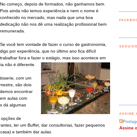
No começo, depois de formados, não ganhamos bem.
Pois ainda não temos experiência e nem o nome é
conhecido no mercado, mas nada que uma boa
FACEBO
dedicação não nos dê uma realização profissional bem
remunerada.
Se você tem vontade de fazer o curso de gastronomia,
SEGUID
digo por experiência, que no último ano fica difícil
trabalhar fora e fazer o estágio, mas isso acontece em
a não é diferente.
tisserie, com um
mestre, são dois
odemos encontrar
 em aulas com
os dá algumas
ASSINE 
s opções de
Postag
antes, ter um Buffet, dar consultorias, fazer pequenos
Assine o
 casa) e também dar aulas.