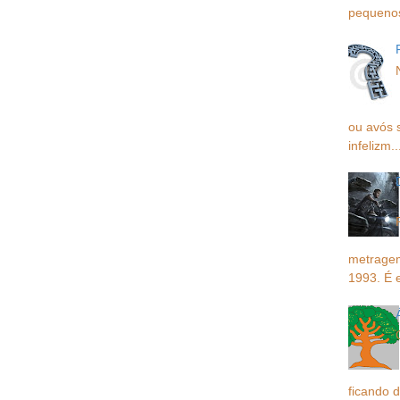
pequenos,
ou avós 
infelizm..
metragem
1993. É 
ficando d