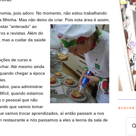
onomia, pois adoro. No momento, não estou trabalhando
filhinha. Mas não deixo de criar. Pois esta área é ass
im,
estar “antenado” ao
os e revistas. Além do
, mas a cuidar da saúde
ções de curso e
 achar. Até mesmo ainda
 quando chegar a época
des.
ados, para administrar
ifícil, quando estamos
m o pessoal que não
hando que vamos tomar
BUSCAR
ue vamos trocar aprendizados, aí então passam a nos
m restaurante e nós passamos a eles a teoria da sala de