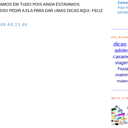
Zelet
HAMOS EM TUDO POIS AINDA ESTAVAMOS
Aqui t
SO PEDIR A ELA PARA DAR UMAS DICAS AQUI. FELIZ
peixes
09 ÀS 23:40
PALAVR
O
dicas
adole
casam
viage
Fest
matrim
mater
MAIS VI