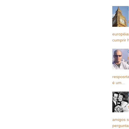
européia
cumprir h
resposrta
é um...
amigos 
pergunta