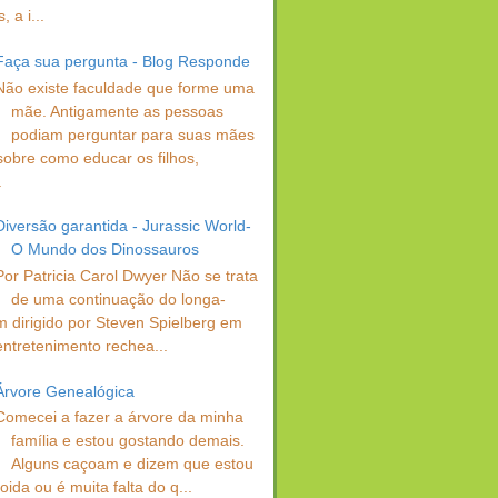
 a i...
Faça sua pergunta - Blog Responde
Não existe faculdade que forme uma
mãe. Antigamente as pessoas
podiam perguntar para suas mães
sobre como educar os filhos,
.
Diversão garantida - Jurassic World-
O Mundo dos Dinossauros
Por Patricia Carol Dwyer Não se trata
de uma continuação do longa-
 dirigido por Steven Spielberg em
entretenimento rechea...
Árvore Genealógica
Comecei a fazer a árvore da minha
família e estou gostando demais.
Alguns caçoam e dizem que estou
oida ou é muita falta do q...