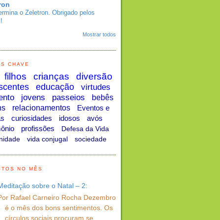
ron
ermina o Zeletron. Obrigado pelos
!
Mostrar todos
AS CHAVE
filhos
crianças
diversão
scentes
educação
virtudes
ento
jovens
passeios
bebês
ns
relacionamentos
Eventos e
as
curiosidades
idosos
avós
ônio
profissões
Defesa da Vida
nidade
vida conjugal
sociedade
STOS NO MÊS
Meditação sobre o Natal – 2:
Por Rafael Carneiro Rocha Dezembro
é o mês dos bons sentimentos. Os
círculos sociais procuram se