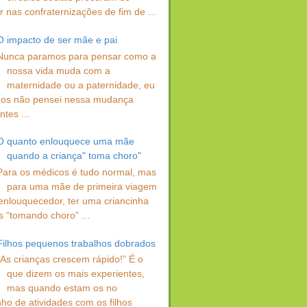
 nas confraternizações de fim de ...
O impacto de ser mãe e pai
Nunca paramos para pensar como a
nossa vida muda com a
maternidade ou a paternidade, eu
os não pensei nessa mudança
ntes ...
O quanto enlouquece uma mãe
quando a criança" toma choro"
Para os médicos é tudo normal, mas
para uma mãe de primeira viagem
enlouquecedor, ter uma criancinha
s “tomando choro” ...
Filhos pequenos trabalhos dobrados
“As crianças crescem rápido!” É o
que dizem os mais experientes,
mas quando estam os no
ho de atividades com os filhos