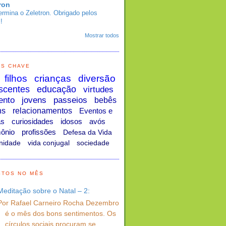
ron
ermina o Zeletron. Obrigado pelos
!
Mostrar todos
AS CHAVE
filhos
crianças
diversão
scentes
educação
virtudes
ento
jovens
passeios
bebês
ns
relacionamentos
Eventos e
as
curiosidades
idosos
avós
ônio
profissões
Defesa da Vida
nidade
vida conjugal
sociedade
STOS NO MÊS
Meditação sobre o Natal – 2:
Por Rafael Carneiro Rocha Dezembro
é o mês dos bons sentimentos. Os
círculos sociais procuram se