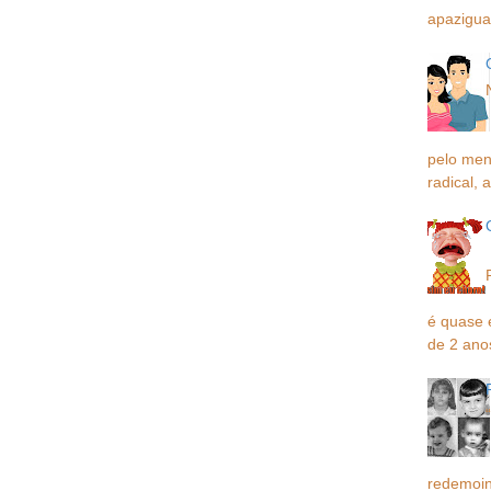
apaziguar
pelo men
radical, a
é quase 
de 2 ano
redemoin