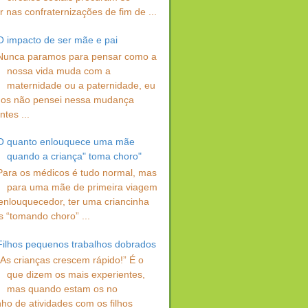
 nas confraternizações de fim de ...
O impacto de ser mãe e pai
Nunca paramos para pensar como a
nossa vida muda com a
maternidade ou a paternidade, eu
os não pensei nessa mudança
ntes ...
O quanto enlouquece uma mãe
quando a criança" toma choro"
Para os médicos é tudo normal, mas
para uma mãe de primeira viagem
enlouquecedor, ter uma criancinha
s “tomando choro” ...
Filhos pequenos trabalhos dobrados
“As crianças crescem rápido!” É o
que dizem os mais experientes,
mas quando estam os no
ho de atividades com os filhos