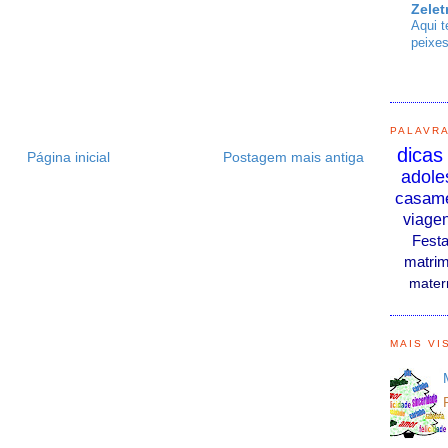
Zelet
Aqui t
peixes
PALAVR
dicas
Página inicial
Postagem mais antiga
adole
casam
viage
Fest
matrim
mater
MAIS VI