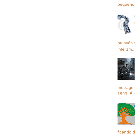
pequenos,
ou avós 
infelizm..
metragem
1993. É 
ficando d