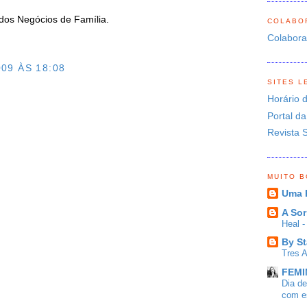
dos Negócios de Família.
COLABO
Colabor
09 ÀS 18:08
SITES L
Horário 
O
Portal da
Revista 
MUITO 
Uma 
A Sor
Heal 
By St
Tres 
FEMIN
Dia d
com es