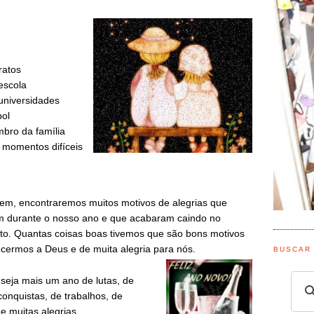
ratos
escola
 universidades
bol
bro da família
s momentos difíceis
bem
, encontraremos muitos motivos de alegrias que
 durante o nosso ano e que acabaram caindo no
o. Quantas coisas boas tivemos que são bons motivos
cermos a Deus e de muita alegria para nós.
BUSCAR
seja mais um ano de lutas, de
 conquistas, de trabalhos, de
e muitas alegrias.