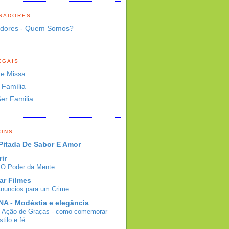
RADORES
adores - Quem Somos?
EGAIS
de Missa
 Família
Ser Familia
BONS
Pitada De Sabor E Amor
rir
- O Poder da Mente
ar Filmes
Anuncios para um Crime
A - Modéstia e elegância
e Ação de Graças - como comemorar
tilo e fé