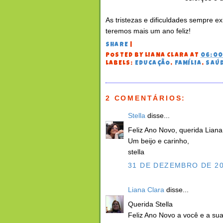
As tristezas e dificuldades sempre e
teremos mais um ano feliz!
SHARE
|
POSTED BY
LIANA CLARA
AT
06:0
LABELS:
EDUCAÇÃO
,
FAMÍLIA
,
SAÚ
2 COMENTÁRIOS:
Stella
disse...
Feliz Ano Novo, querida Liana,
Um beijo e carinho,
stella
31 DE DEZEMBRO DE 20
Liana Clara
disse...
Querida Stella
Feliz Ano Novo a você e a sua 