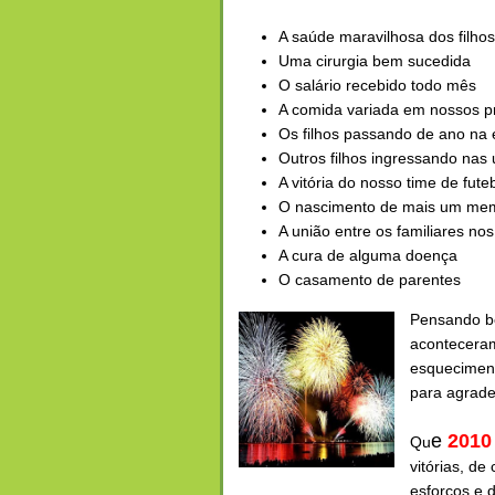
A saúde maravilhosa dos filhos
Uma cirurgia bem sucedida
O salário recebido todo mês
A comida variada em nossos p
Os filhos passando de ano na 
Outros filhos ingressando nas
A vitória do nosso time de fute
O nascimento de mais um mem
A união entre os familiares no
A cura de alguma doença
O casamento de parentes
Pensando 
aconteceram
esqueciment
para agrade
e
2010
Qu
vitórias, de
esforços e d