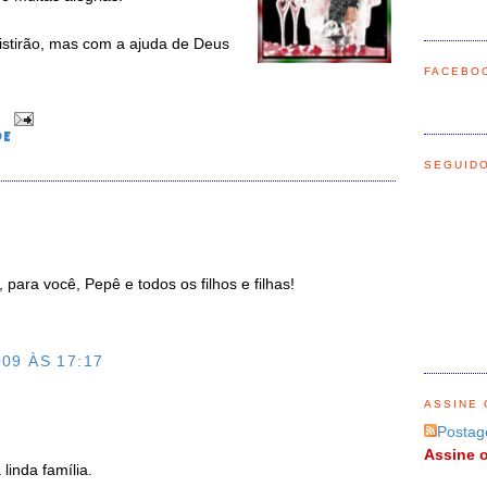
xistirão, mas com a ajuda de Deus
FACEBO
0
DE
SEGUID
 para você, Pepê e todos os filhos e filhas!
09 ÀS 17:17
ASSINE 
Postag
Assine o
linda família.