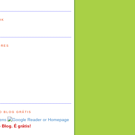
OK
ORES
O BLOG GRÁTIS
ens
 Blog. É grátis!