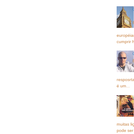
européia
cumprir h
resposrta
é um...
muitas li
pode ser 