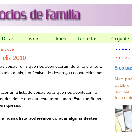
Dicas
Livros
Filmes
Receitas
Pergunte
DE 2009
Feliz 2010
POSTAG
as coisas ruins que nos aconteceram durante o ano. E
5 coisa
 telejornais, um festival de desgraças acontecidas nos
Num pisc
outubro.
assusta 
fazer uma lista de coisas boas que nos acontecem e
feito met
legrias deste ano que esta terminando. Estas serão as
s riquezas.
na nossa lista poderemos colocar alguns destes