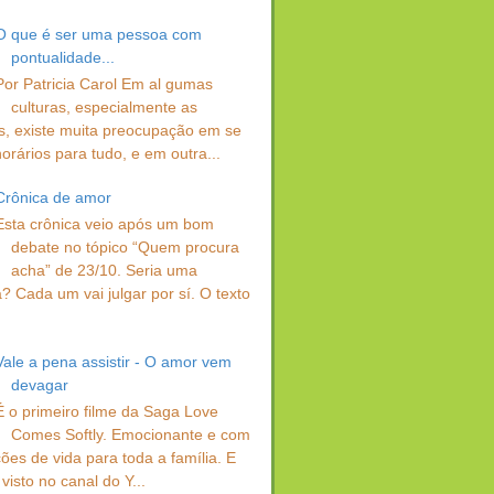
O que é ser uma pessoa com
pontualidade...
Por Patricia Carol Em al gumas
culturas, especialmente as
s, existe muita preocupação em se
orários para tudo, e em outra...
Crônica de amor
Esta crônica veio após um bom
debate no tópico “Quem procura
acha” de 23/10. Seria uma
? Cada um vai julgar por sí. O texto
Vale a pena assistir - O amor vem
devagar
É o primeiro filme da Saga Love
Comes Softly. Emocionante e com
ções de vida para toda a família. E
visto no canal do Y...