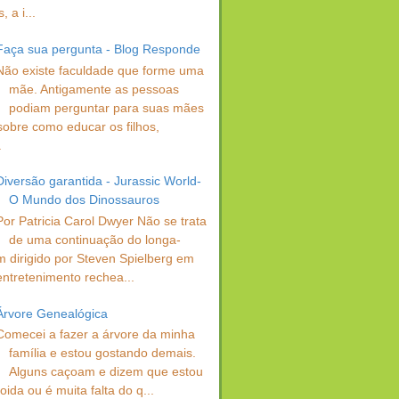
 a i...
Faça sua pergunta - Blog Responde
Não existe faculdade que forme uma
mãe. Antigamente as pessoas
podiam perguntar para suas mães
sobre como educar os filhos,
.
Diversão garantida - Jurassic World-
O Mundo dos Dinossauros
Por Patricia Carol Dwyer Não se trata
de uma continuação do longa-
 dirigido por Steven Spielberg em
entretenimento rechea...
Árvore Genealógica
Comecei a fazer a árvore da minha
família e estou gostando demais.
Alguns caçoam e dizem que estou
oida ou é muita falta do q...