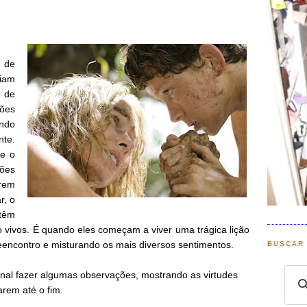
 de
iam
e de
ões
ando
te.
e o
ções
rem
r, o
 têm
o vivos. É quando eles começam a viver uma trágica lição
eencontro e misturando os mais diversos sentimentos.
BUSCAR
 final fazer algumas observações, mostrando as virtudes
arem até o fim.