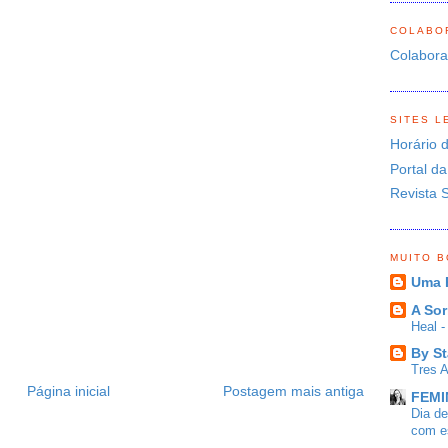
COLABO
Colabor
SITES L
Horário 
Portal da
Revista 
MUITO 
Uma 
A Sor
Heal 
By St
Tres 
Página inicial
Postagem mais antiga
FEMIN
Dia d
com es