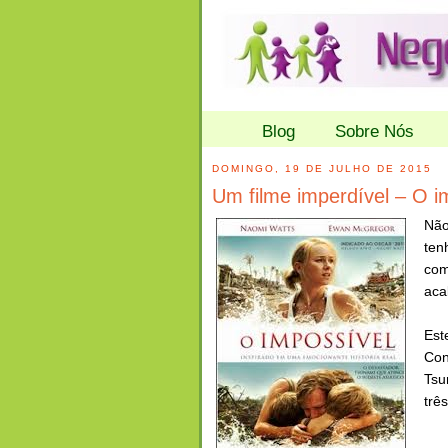
Blog
Sobre Nós
DOMINGO, 19 DE JULHO DE 2015
Um filme imperdível – O i
Não
ten
com
aca
Est
Con
Tsu
trê