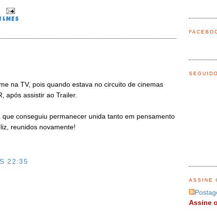
0
ILMES
FACEBO
SEGUID
filme na TV, pois quando estava no circuito de cinemas
ós assistir ao Trailer.
ia que conseguiu permanecer unida tanto em pensamento
eliz, reunidos novamente!
S 22:35
ASSINE 
O
Postag
Assine o