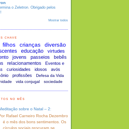
ron
ermina o Zeletron. Obrigado pelos
!
Mostrar todos
AS CHAVE
filhos
crianças
diversão
scentes
educação
virtudes
ento
jovens
passeios
bebês
ns
relacionamentos
Eventos e
as
curiosidades
idosos
avós
ônio
profissões
Defesa da Vida
nidade
vida conjugal
sociedade
STOS NO MÊS
Meditação sobre o Natal – 2:
Por Rafael Carneiro Rocha Dezembro
é o mês dos bons sentimentos. Os
círculos sociais procuram se