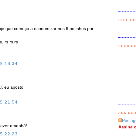
FACEBO
je que começo a economizar nos 6 potinhos por
, rs rs rs
SEGUID
S 18:34
r, eu aposto!
S 21:54
ASSINE 
Postag
 fazer amanhã!
Assine o
S 22:23