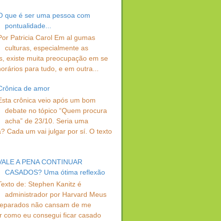
O que é ser uma pessoa com
pontualidade...
Por Patricia Carol Em al gumas
culturas, especialmente as
s, existe muita preocupação em se
orários para tudo, e em outra...
Crônica de amor
Esta crônica veio após um bom
debate no tópico “Quem procura
acha” de 23/10. Seria uma
? Cada um vai julgar por sí. O texto
VALE A PENA CONTINUAR
CASADOS? Uma ótima reflexão
Texto de: Stephen Kanitz é
administrador por Harvard Meus
separados não cansam de me
r como eu consegui ficar casado