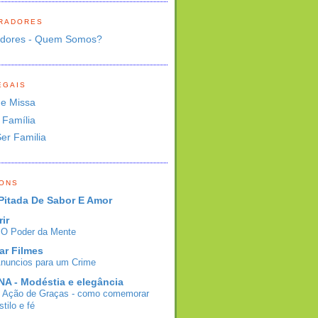
RADORES
adores - Quem Somos?
EGAIS
de Missa
 Família
Ser Familia
BONS
Pitada De Sabor E Amor
rir
- O Poder da Mente
ar Filmes
Anuncios para um Crime
A - Modéstia e elegância
e Ação de Graças - como comemorar
tilo e fé