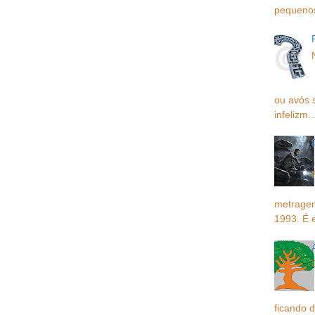
pequenos,
ou avós 
infelizm..
metragem
1993. É 
ficando d