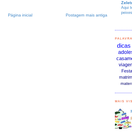
Zelet
Aqui t
peixes
Página inicial
Postagem mais antiga
PALAVR
dicas
adole
casam
viage
Fest
matrim
mater
MAIS VI