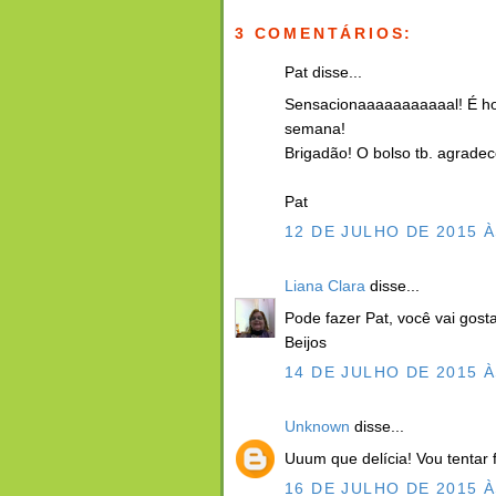
3 COMENTÁRIOS:
Pat disse...
Sensacionaaaaaaaaaaal! É ho
semana!
Brigadão! O bolso tb. agradece
Pat
12 DE JULHO DE 2015 À
Liana Clara
disse...
Pode fazer Pat, você vai gosta
Beijos
14 DE JULHO DE 2015 À
Unknown
disse...
Uuum que delícia! Vou tentar
16 DE JULHO DE 2015 À