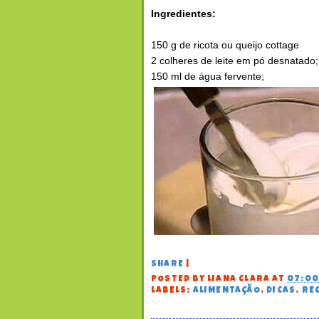
Ingredientes:
150 g de ricota ou queijo cottage
2 colheres de leite em pó desnatado;
150 ml de água fervente;
SHARE
|
POSTED BY
LIANA CLARA
AT
07:0
LABELS:
ALIMENTAÇÃO
,
DICAS
,
RE