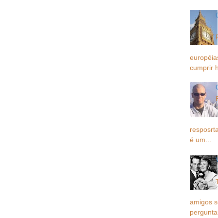
européia
cumprir h
resposrta
é um...
amigos 
pergunta