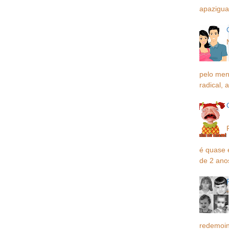
apaziguar
pelo men
radical, a
é quase 
de 2 ano
redemoin