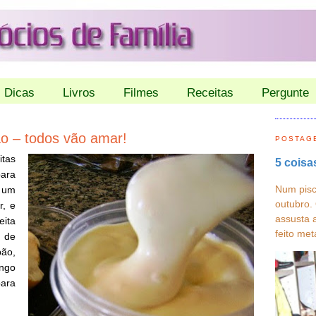
Dicas
Livros
Filmes
Receitas
Pergunte
ão – todos vão amar!
POSTAG
tas
5 coisa
ara
Num pisc
s um
outubro.
r, e
assusta 
ita
feito met
 de
pão,
ngo
para