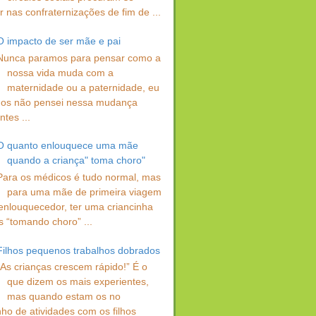
 nas confraternizações de fim de ...
O impacto de ser mãe e pai
Nunca paramos para pensar como a
nossa vida muda com a
maternidade ou a paternidade, eu
os não pensei nessa mudança
ntes ...
O quanto enlouquece uma mãe
quando a criança" toma choro"
Para os médicos é tudo normal, mas
para uma mãe de primeira viagem
enlouquecedor, ter uma criancinha
s “tomando choro” ...
Filhos pequenos trabalhos dobrados
“As crianças crescem rápido!” É o
que dizem os mais experientes,
mas quando estam os no
ho de atividades com os filhos