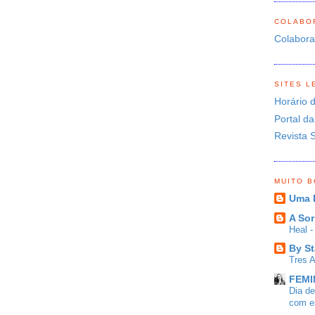
COLABO
O
Colabor
SITES L
Horário 
Portal da
Revista 
MUITO 
Uma 
A Sor
Heal 
By St
Tres 
FEMIN
Dia d
com es