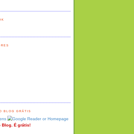
OK
ORES
O BLOG GRÁTIS
ens
 Blog. É grátis!