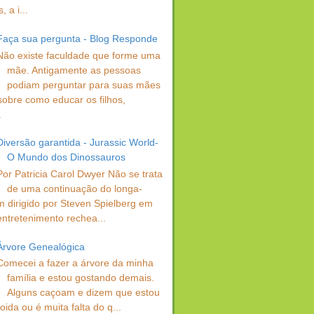
 a i...
Faça sua pergunta - Blog Responde
Não existe faculdade que forme uma
mãe. Antigamente as pessoas
podiam perguntar para suas mães
sobre como educar os filhos,
.
Diversão garantida - Jurassic World-
O Mundo dos Dinossauros
Por Patricia Carol Dwyer Não se trata
de uma continuação do longa-
 dirigido por Steven Spielberg em
entretenimento rechea...
Árvore Genealógica
Comecei a fazer a árvore da minha
família e estou gostando demais.
Alguns caçoam e dizem que estou
oida ou é muita falta do q...