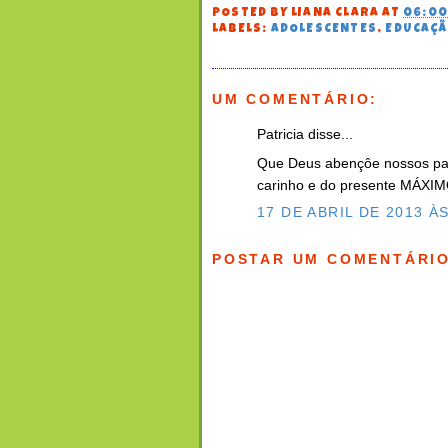
POSTED BY
LIANA CLARA
AT
06:0
LABELS:
ADOLESCENTES
,
EDUCAÇ
UM COMENTÁRIO:
Patricia disse...
Que Deus abençôe nossos pai
carinho e do presente MÁXI
17 DE ABRIL DE 2013 ÀS
POSTAR UM COMENTÁRI