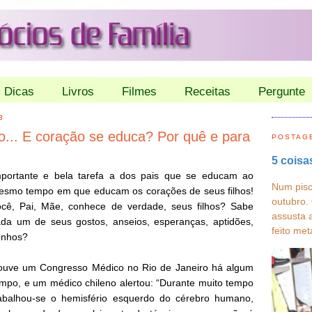
Dicas
Livros
Filmes
Receitas
Pergunte
3
o... E coração se educa? Por quê e para
POSTAG
5 coisa
mportante e bela tarefa a dos pais que se educam ao
Num pisc
esmo tempo em que educam os corações de seus filhos!
outubro.
ocê, Pai, Mãe, conhece de verdade, seus filhos? Sabe
assusta 
da um de seus gostos, anseios, esperanças, aptidões,
feito met
onhos?
ouve um Congresso Médico no Rio de Janeiro há algum
mpo, e um médico chileno alertou: “Durante muito tempo
rabalhou-se o hemisfério esquerdo do cérebro humano,