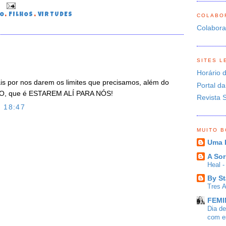
0
ÃO
,
FILHOS
,
VIRTUDES
COLABO
Colabor
SITES L
Horário 
s por nos darem os limites que precisamos, além do
Portal da
MO, que é ESTAREM ALÍ PARA NÓS!
Revista 
 18:47
O
MUITO 
Uma 
A Sor
Heal 
By St
Tres 
FEMIN
Dia d
com es