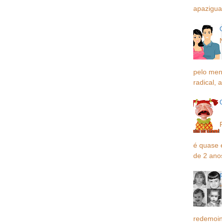
apaziguar
pelo men
radical, a
é quase 
de 2 ano
redemoin