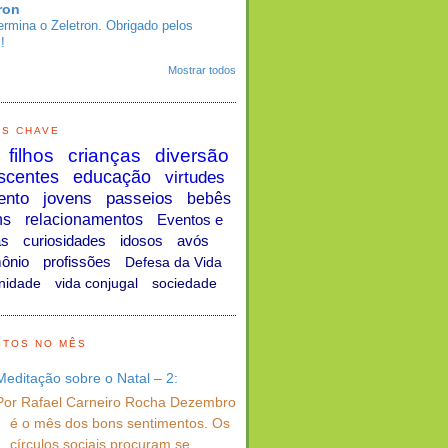
ron
ermina o Zeletron. Obrigado pelos
!
Mostrar todos
AS CHAVE
filhos
crianças
diversão
scentes
educação
virtudes
ento
jovens
passeios
bebês
ns
relacionamentos
Eventos e
as
curiosidades
idosos
avós
ônio
profissões
Defesa da Vida
nidade
vida conjugal
sociedade
STOS NO MÊS
Meditação sobre o Natal – 2:
Por Rafael Carneiro Rocha Dezembro
é o mês dos bons sentimentos. Os
círculos sociais procuram se