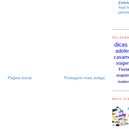
Zelet
Aqui t
peixes
PALAVR
dicas
adole
casam
viage
Fest
matrim
Página inicial
Postagem mais antiga
mater
MAIS VI