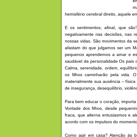
e
ma
hemisfério cerebral direito, aquele e
E os sentimentos, afinal, que s
negativamente nas decisões, nas r
nossas vidas. São movimentos da s
afastam do que julgamos ser um Ma
pequenos aprendemos a amar e est
saudável da personalidade Os pais d
Calma, serenidade, ordem, equilíbri
os filhos caminharão pela vida. 
materialmente sua ausência – física 
de insegurança, desequilíbrio, violênc
Para bem educar o coração, importa 
Vontade dos filhos, desde pequeni
fraca, que alterna entusiasmos e al
acordo com os impulsos do momento, 
Como agir em casa? Atenção às bi