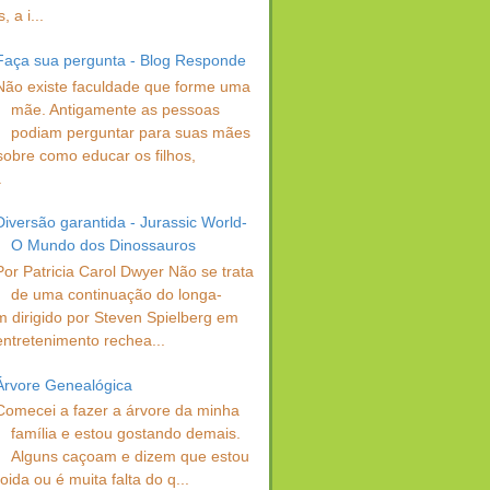
 a i...
Faça sua pergunta - Blog Responde
Não existe faculdade que forme uma
mãe. Antigamente as pessoas
podiam perguntar para suas mães
sobre como educar os filhos,
.
Diversão garantida - Jurassic World-
O Mundo dos Dinossauros
Por Patricia Carol Dwyer Não se trata
de uma continuação do longa-
 dirigido por Steven Spielberg em
entretenimento rechea...
Árvore Genealógica
Comecei a fazer a árvore da minha
família e estou gostando demais.
Alguns caçoam e dizem que estou
oida ou é muita falta do q...