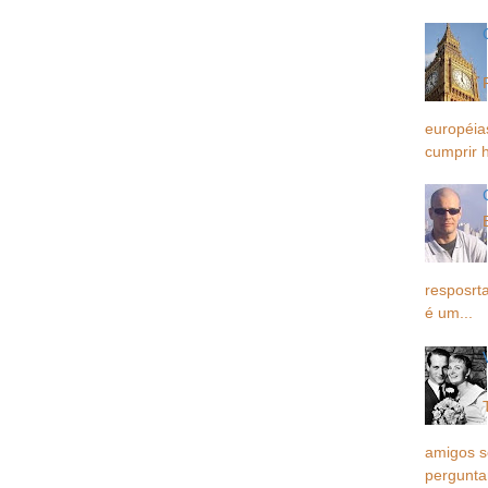
européia
cumprir h
resposrta
é um...
amigos 
pergunta