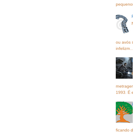
pequenos,
ou avós 
infelizm..
metragem
1993. É 
ficando d