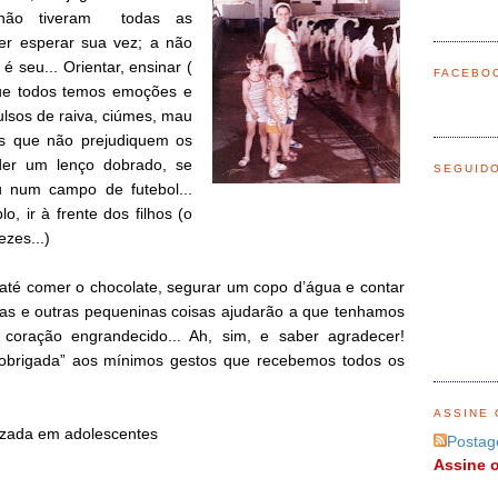
não tiveram todas as
ber esperar sua vez; a não
é seu... Orientar, ensinar (
FACEBO
que todos temos emoções e
ulsos de raiva, ciúmes, mau
as que não prejudiquem os
rder um lenço dobrado, se
SEGUID
u num campo de futebol...
 ir à frente dos filhos (o
ezes...)
até comer o chocolate, segurar um copo d’água e contar
sas e outras pequeninas coisas ajudarão a que tenhamos
ração engrandecido... Ah, sim, e saber agradecer!
obrigada” aos mínimos gestos que recebemos todos os
ASSINE 
izada em adolescentes
Postag
Assine o