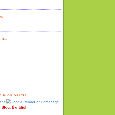
OK
ORES
O BLOG GRÁTIS
ens
 Blog. É grátis!