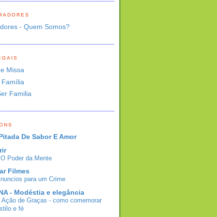
RADORES
adores - Quem Somos?
EGAIS
de Missa
 Família
Ser Familia
BONS
Pitada De Sabor E Amor
rir
- O Poder da Mente
ar Filmes
Anuncios para um Crime
A - Modéstia e elegância
e Ação de Graças - como comemorar
tilo e fé