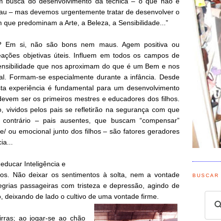
m busca do desenvolvimento da técnica – o que não é
u – mas devemos urgentemente tratar de desenvolver o
m que predominam a Arte, a Beleza, a Sensibilidade...”
ão? Em si, não são bons nem maus. Agem positiva ou
eações objetivas úteis. Influem em todos os campos de
ensibilidade que nos aproximam do que é um Bem e nos
l. Formam-se especialmente durante a infância. Desde
a experiência é fundamental para um desenvolvimento
evem ser os primeiros mestres e educadores dos filhos.
o, vividos pelos pais se refletirão na segurança com que
O contrário – pais ausentes, que buscam “compensar”
e/ ou emocional junto dos filhos – são fatores geradores
ia...
educar Inteligência e
nos. Não deixar os sentimentos à solta, nem a vontade
BUSCAR
egrias passageiras com tristeza e depressão, agindo de
deixando de lado o cultivo de uma vontade firme.
rras; ao jogar-se ao chão