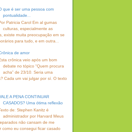
O que é ser uma pessoa com
pontualidade...
Por Patricia Carol Em al gumas
culturas, especialmente as
s, existe muita preocupação em se
orários para tudo, e em outra...
Crônica de amor
Esta crônica veio após um bom
debate no tópico “Quem procura
acha” de 23/10. Seria uma
? Cada um vai julgar por sí. O texto
VALE A PENA CONTINUAR
CASADOS? Uma ótima reflexão
Texto de: Stephen Kanitz é
administrador por Harvard Meus
separados não cansam de me
r como eu consegui ficar casado