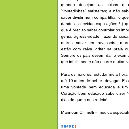
quando desejam as coisas e 
“vontadinhas” satisfeitas; a não sa
saber dividir nem compartilhar o que 
dando as devidas explicações ! ) 
que é preciso saber controlar os imp
gênio, agressividade, fazendo cois
outros: socar um travesseiro, mo
estão com raiva, gritar na praia o
Sempre os pais devem dar o exemplo,
que infelizmente não ocorre muitas v
Para os maiores, estudar meia hora 
até 10 antes de beber- devagar. Es
uma vontade bem educada e um co
Coração bem educado sabe dizer “
dias de quem nos rodeia!
Mannoun Chimelli – médica especial
SHARE
|