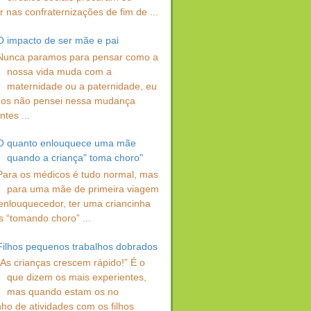
 nas confraternizações de fim de ...
O impacto de ser mãe e pai
Nunca paramos para pensar como a
nossa vida muda com a
maternidade ou a paternidade, eu
os não pensei nessa mudança
ntes ...
O quanto enlouquece uma mãe
quando a criança" toma choro"
Para os médicos é tudo normal, mas
para uma mãe de primeira viagem
enlouquecedor, ter uma criancinha
s “tomando choro” ...
Filhos pequenos trabalhos dobrados
“As crianças crescem rápido!” É o
que dizem os mais experientes,
mas quando estam os no
ho de atividades com os filhos