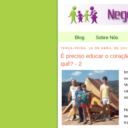
Blog
Sobre Nós
TERÇA-FEIRA, 16 DE ABRIL DE 201
É preciso educar o coraçã
quê? - 2
I
m
V
ca
s
H
te
t