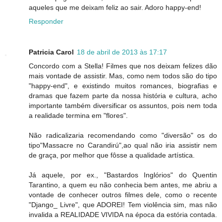
aqueles que me deixam feliz ao sair. Adoro happy-end!
Responder
Patricia Carol
18 de abril de 2013 às 17:17
Concordo com a Stella! Filmes que nos deixam felizes dão
mais vontade de assistir. Mas, como nem todos são do tipo
"happy-end", e existindo muitos romances, biografias e
dramas que fazem parte da nossa história e cultura, acho
importante também diversificar os assuntos, pois nem toda
a realidade termina em "flores".
Não radicalizaria recomendando como "diversão" os do
tipo"Massacre no Carandirú",ao qual não iria assistir nem
de graça, por melhor que fôsse a qualidade artística.
Já aquele, por ex., "Bastardos Inglórios" do Quentin
Tarantino, a quem eu não conhecia bem antes, me abriu a
vontade de conhecer outros filmes dele, como o recente
"Django_ Livre", que ADOREI! Tem violência sim, mas não
invalida a REALIDADE VIVIDA na época da estória contada.