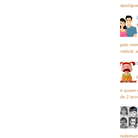
apaziguar
pelo men
radical, a
é quase 
de 2 ano
redemoin