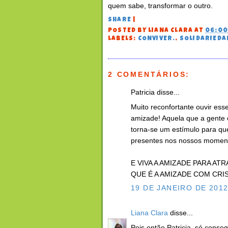
quem sabe, transformar o outro.
SHARE
|
POSTED BY
LIANA CLARA
AT
06:0
LABELS:
CONVIVER.
,
SOLIDARIEDA
2 COMENTÁRIOS:
Patricia disse...
Muito reconfortante ouvir es
amizade! Aquela que a gente 
torna-se um estímulo para qu
presentes nos nossos moment
E VIVA A AMIZADE PARA A
QUE É A AMIZADE COM CRIST
19 DE JANEIRO DE 2012
Liana Clara
disse...
Pois então Patricia, só conse