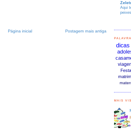
Zelet
Aqui t
peixes
Página inicial
Postagem mais antiga
PALAVR
dicas
adole
casam
viage
Fest
matrim
mater
MAIS VI