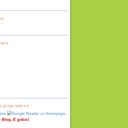
OK
ORES
O BLOG GRÁTIS
ens
 Blog. É grátis!