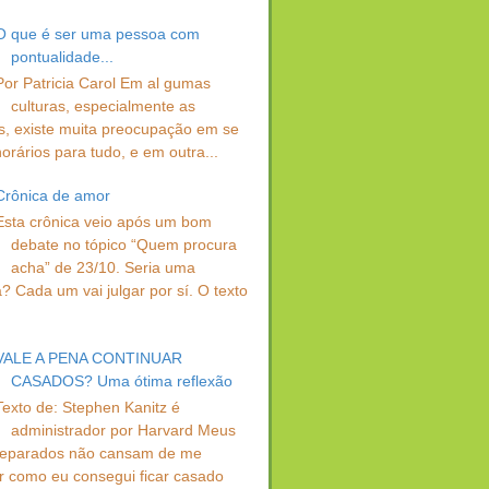
O que é ser uma pessoa com
pontualidade...
Por Patricia Carol Em al gumas
culturas, especialmente as
s, existe muita preocupação em se
orários para tudo, e em outra...
Crônica de amor
Esta crônica veio após um bom
debate no tópico “Quem procura
acha” de 23/10. Seria uma
? Cada um vai julgar por sí. O texto
VALE A PENA CONTINUAR
CASADOS? Uma ótima reflexão
Texto de: Stephen Kanitz é
administrador por Harvard Meus
separados não cansam de me
r como eu consegui ficar casado