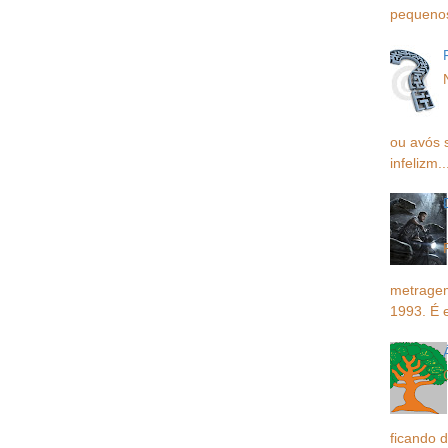
pequenos,
ou avós 
infelizm..
metragem
1993. É 
ficando d