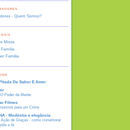
RADORES
adores - Quem Somos?
EGAIS
de Missa
 Família
Ser Familia
BONS
Pitada De Sabor E Amor
rir
- O Poder da Mente
ar Filmes
Anuncios para um Crime
A - Modéstia e elegância
e Ação de Graças - como comemorar
tilo e fé