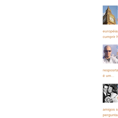
européia
cumprir h
resposrta
é um...
amigos 
pergunta