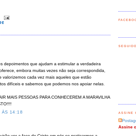
0
FACEBO
DE
SEGUID
ses depoimentos que ajudam a estimular a verdadeira
oferece, embora muitas vezes não seja correspondida,
e valorizemos cada vez mais aqueles que estão
os difíceis e sabemos que podemos nos apoiar nelas.
TRAIR MAIS PESSOAS PARA CONHECEREM A MARAVILHA
O!!!!
 ÀS 14:18
ASSINE 
Postag
Assine o
guirão ver a face de Cristo em nós se praticarmos a