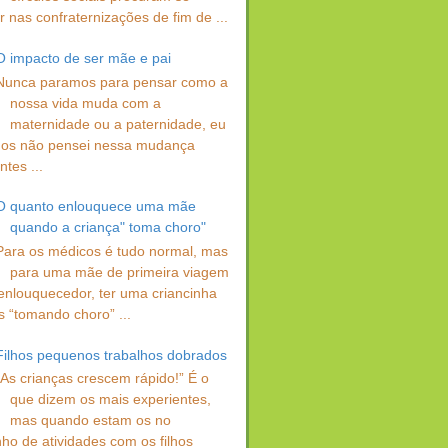
 nas confraternizações de fim de ...
O impacto de ser mãe e pai
Nunca paramos para pensar como a
nossa vida muda com a
maternidade ou a paternidade, eu
os não pensei nessa mudança
ntes ...
O quanto enlouquece uma mãe
quando a criança" toma choro"
Para os médicos é tudo normal, mas
para uma mãe de primeira viagem
enlouquecedor, ter uma criancinha
s “tomando choro” ...
Filhos pequenos trabalhos dobrados
“As crianças crescem rápido!” É o
que dizem os mais experientes,
mas quando estam os no
ho de atividades com os filhos