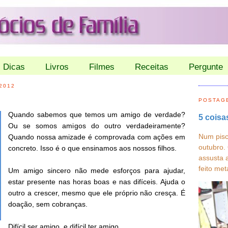
Dicas
Livros
Filmes
Receitas
Pergunte
2012
POSTAG
Quando sabemos que temos um amigo de verdade?
5 coisa
Ou se somos amigos do outro verdadeiramente?
Num pisc
Quando nossa amizade é comprovada com ações em
outubro.
concreto. Isso é o que ensinamos aos nossos filhos.
assusta 
feito met
Um amigo sincero não mede esforços para ajudar,
estar presente nas horas boas e nas difíceis. Ajuda o
outro a crescer, mesmo que ele próprio não cresça. É
doação, sem cobranças.
Difícil ser amigo, e difícil ter amigo.