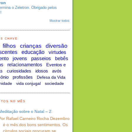
ron
ermina o Zeletron. Obrigado pelos
!
Mostrar todos
AS CHAVE
filhos
crianças
diversão
scentes
educação
virtudes
ento
jovens
passeios
bebês
ns
relacionamentos
Eventos e
as
curiosidades
idosos
avós
ônio
profissões
Defesa da Vida
nidade
vida conjugal
sociedade
STOS NO MÊS
Meditação sobre o Natal – 2:
Por Rafael Carneiro Rocha Dezembro
é o mês dos bons sentimentos. Os
círculos sociais procuram se