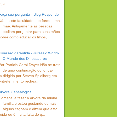
 a i...
Faça sua pergunta - Blog Responde
Não existe faculdade que forme uma
mãe. Antigamente as pessoas
podiam perguntar para suas mães
sobre como educar os filhos,
.
Diversão garantida - Jurassic World-
O Mundo dos Dinossauros
Por Patricia Carol Dwyer Não se trata
de uma continuação do longa-
 dirigido por Steven Spielberg em
entretenimento rechea...
Árvore Genealógica
Comecei a fazer a árvore da minha
família e estou gostando demais.
Alguns caçoam e dizem que estou
oida ou é muita falta do q...