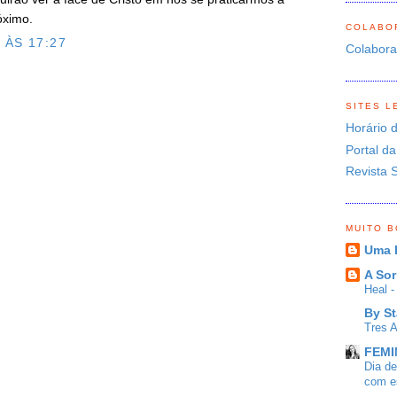
óximo.
COLABO
 ÀS 17:27
Colabor
O
SITES L
Horário 
Portal da
Revista 
MUITO 
Uma 
A Sor
Heal 
By St
Tres 
FEMIN
Dia d
com es