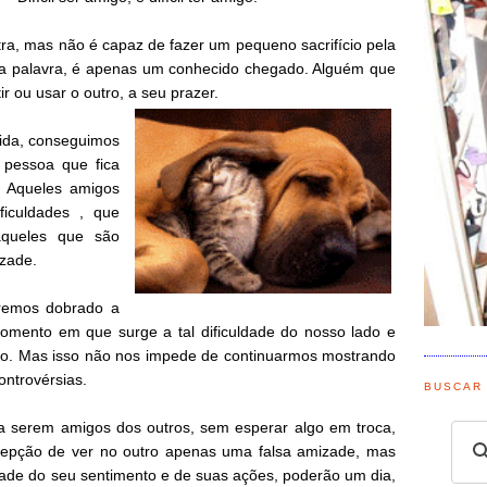
a, mas não é capaz de fazer um pequeno sacrifício pela
 da palavra, é apenas um conhecido chegado. Alguém que
ir ou usar o outro, a seu prazer.
vida, conseguimos
e pessoa que fica
. Aqueles amigos
ficuldades , que
queles que são
zade.
remos dobrado a
omento em que surge a tal dificuldade do nosso lado e
do. Mas isso não nos impede de continuarmos mostrando
ontrovérsias.
BUSCAR
a serem amigos dos outros, sem esperar algo em troca,
cepção de ver no outro apenas uma falsa amizade, mas
dade do seu sentimento e de suas ações, poderão um dia,