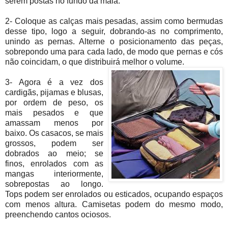
serem postas no fundo da mala.
2- Coloque as calças mais pesadas, assim como bermudas
desse tipo, logo a seguir, dobrando-as no comprimento,
unindo as pernas. Alterne o posicionamento das peças,
sobrepondo uma para cada lado, de modo que pernas e cós
não coincidam, o que distribuirá melhor o
volume.
3- Agora é a vez dos
cardigãs, pijamas e blusas,
por ordem de peso, os
mais pesados e que
amassam menos por
baixo. Os casacos, se mais
grossos, podem ser
dobrados ao meio; se
finos, enrolados com as
mangas interiormente,
sobrepostas ao longo.
Tops podem ser enrolados ou esticados, ocupando espaços
com menos altura. Camisetas podem do mesmo modo,
preenchendo cantos ociosos.