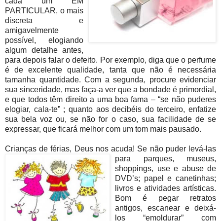
cada um EM
PARTICULAR, o mais
discreta e
amigavelmente
possível, elogiando
algum detalhe antes,
para depois falar o defeito. Por exemplo, diga que o perfume
é de excelente qualidade, tanta que não é necessária
tamanha quantidade. Com a segunda, procure evidenciar
sua sinceridade, mas faça-a ver que a bondade é primordial,
e que todos têm direito a uma boa fama – “se não puderes
elogiar, cala-te” ; quanto aos decibéis do terceiro, enfatize
sua bela voz ou, se não for o caso, sua facilidade de se
expressar, que ficará melhor com um tom mais pausado.
Crianças de férias, Deus nos a
cuda! Se não puder levá-las
para parques, museus,
shoppings, use e abuse de
DVD’s; papel e canetinhas;
livros e atividades artísticas.
Bom é pegar retratos
antigos, escanear e deixá-
los “emoldurar” com