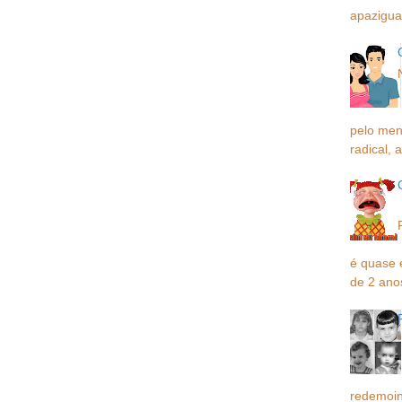
apaziguar
pelo men
radical, a
é quase 
de 2 ano
redemoin