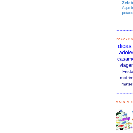
Zelet
Aqui t
peixes
PALAVR
dicas
adole
casam
viage
Fest
matrim
mater
MAIS VI