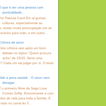
O que é ser uma pessoa com
pontualidade...
Por Patricia Carol Em al gumas
culturas, especialmente as
s, existe muita preocupação em se
orários para tudo, e em outra...
Crônica de amor
Esta crônica veio após um bom
debate no tópico “Quem procura
acha” de 23/10. Seria uma
? Cada um vai julgar por sí. O texto
Vale a pena assistir - O amor vem
devagar
É o primeiro filme da Saga Love
Comes Softly. Emocionante e com
ções de vida para toda a família. E
visto no canal do Y...