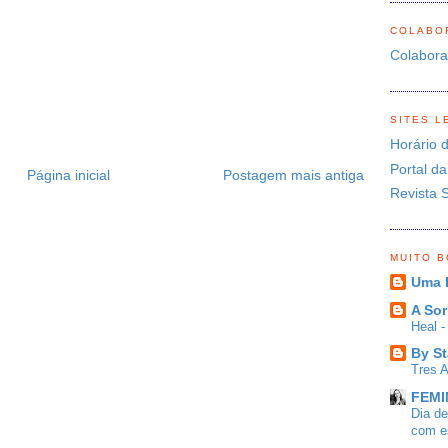
COLABO
Colabor
SITES L
Horário 
Portal da
Página inicial
Postagem mais antiga
Revista 
MUITO 
Uma 
A Sor
Heal 
By St
Tres 
FEMIN
Dia d
com es