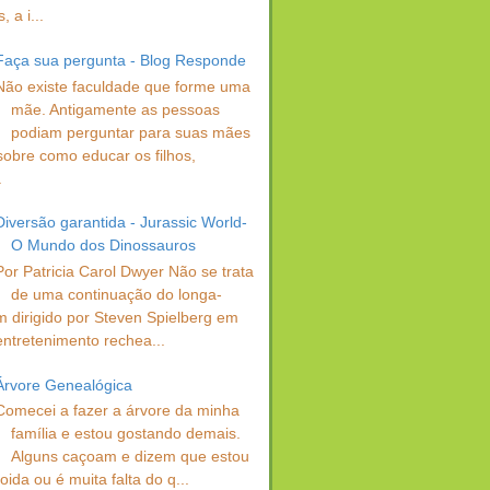
 a i...
Faça sua pergunta - Blog Responde
Não existe faculdade que forme uma
mãe. Antigamente as pessoas
podiam perguntar para suas mães
sobre como educar os filhos,
.
Diversão garantida - Jurassic World-
O Mundo dos Dinossauros
Por Patricia Carol Dwyer Não se trata
de uma continuação do longa-
 dirigido por Steven Spielberg em
entretenimento rechea...
Árvore Genealógica
Comecei a fazer a árvore da minha
família e estou gostando demais.
Alguns caçoam e dizem que estou
oida ou é muita falta do q...