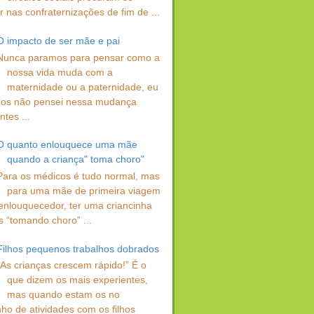
 nas confraternizações de fim de ...
O impacto de ser mãe e pai
Nunca paramos para pensar como a
nossa vida muda com a
maternidade ou a paternidade, eu
os não pensei nessa mudança
ntes ...
O quanto enlouquece uma mãe
quando a criança" toma choro"
Para os médicos é tudo normal, mas
para uma mãe de primeira viagem
enlouquecedor, ter uma criancinha
s “tomando choro” ...
Filhos pequenos trabalhos dobrados
“As crianças crescem rápido!” É o
que dizem os mais experientes,
mas quando estam os no
ho de atividades com os filhos