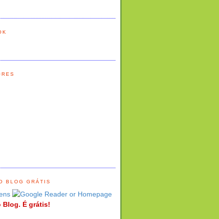
OK
ORES
O BLOG GRÁTIS
ens
 Blog. É grátis!