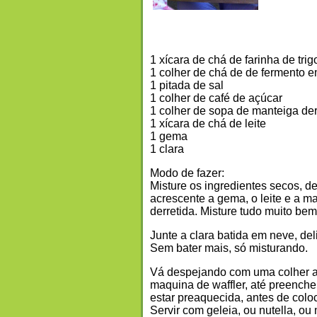
1 xícara de chá de farinha de trig
1 colher de chá de de fermento 
1 pitada de sal
1 colher de café de açúcar
1 colher de sopa de manteiga der
1 xícara de chá de leite
1 gema
1 clara
Modo de fazer:
Misture os ingredientes secos, d
acrescente a gema, o leite e a m
derretida. Misture tudo muito be
Junte a clara batida em neve, de
Sem bater mais, só misturando.
Vá despejando com uma colher 
maquina de waffler, até preench
estar preaquecida, antes de col
Servir com geleia, ou nutella, ou