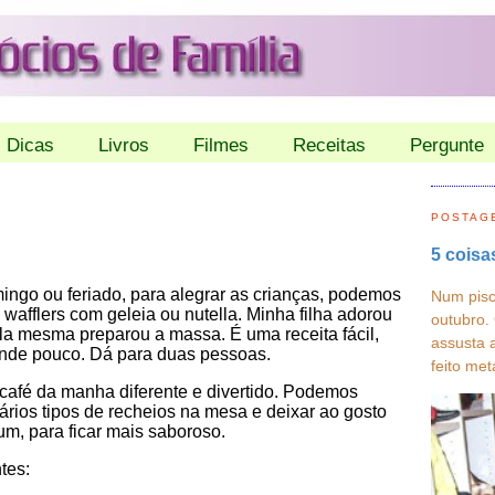
Dicas
Livros
Filmes
Receitas
Pergunte
POSTAG
5 coisa
ngo ou feriado, para alegrar as crianças, podemos
Num pisc
 wafflers com geleia ou nutella. Minha filha adorou
outubro.
ela mesma preparou a massa. É uma receita fácil,
assusta 
nde pouco. Dá para duas pessoas.
feito met
café da manha diferente e divertido. Podemos
ários tipos de recheios na mesa e deixar ao gosto
um, para ficar mais saboroso.
tes: