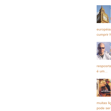
européia
cumprir h
resposrta
é um...
muitas li
pode ser 