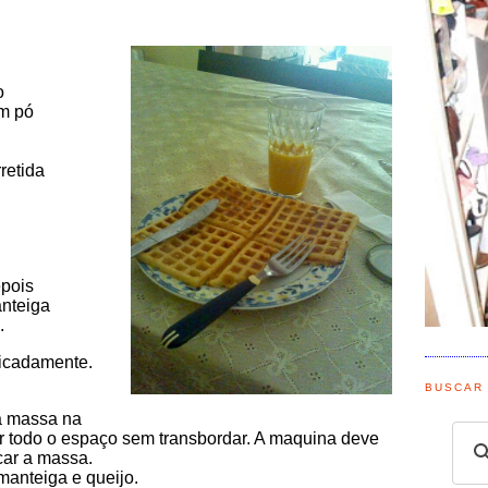
o
em pó
retida
epois
anteiga
m.
licadamente.
BUSCAR
a massa na
er todo o espaço sem transbordar. A maquina deve
ocar a massa.
 manteiga e queijo.