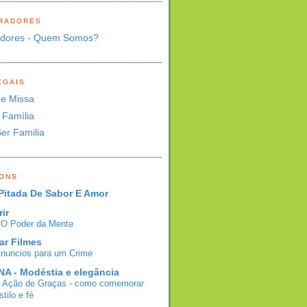
RADORES
adores - Quem Somos?
EGAIS
de Missa
 Família
Ser Familia
BONS
Pitada De Sabor E Amor
rir
- O Poder da Mente
ar Filmes
Anuncios para um Crime
A - Modéstia e elegância
e Ação de Graças - como comemorar
tilo e fé