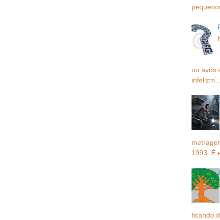
pequenos,
ou avós 
infelizm..
metragem
1993. É 
ficando d