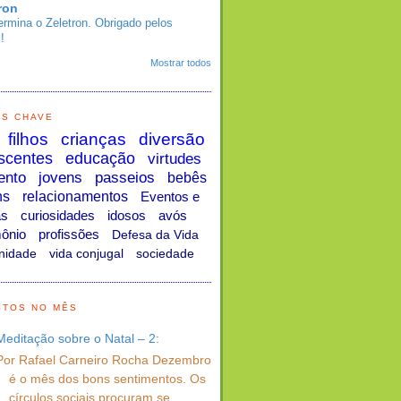
ron
ermina o Zeletron. Obrigado pelos
!
Mostrar todos
AS CHAVE
filhos
crianças
diversão
scentes
educação
virtudes
ento
jovens
passeios
bebês
ns
relacionamentos
Eventos e
as
curiosidades
idosos
avós
ônio
profissões
Defesa da Vida
nidade
vida conjugal
sociedade
STOS NO MÊS
Meditação sobre o Natal – 2:
Por Rafael Carneiro Rocha Dezembro
é o mês dos bons sentimentos. Os
círculos sociais procuram se