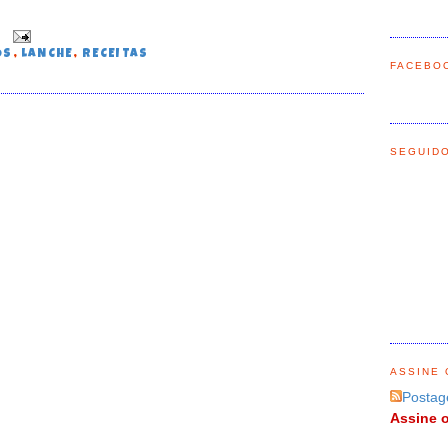
0
OS
,
LANCHE
,
RECEITAS
FACEBO
SEGUID
O
ASSINE 
Postag
Assine o