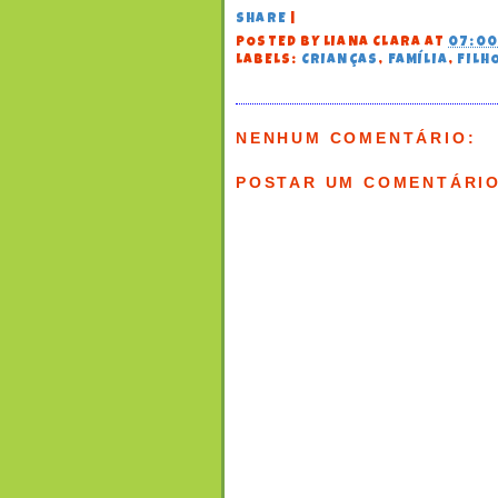
SHARE
|
POSTED BY
LIANA CLARA
AT
07:0
LABELS:
CRIANÇAS
,
FAMÍLIA
,
FILH
NENHUM COMENTÁRIO:
POSTAR UM COMENTÁRI