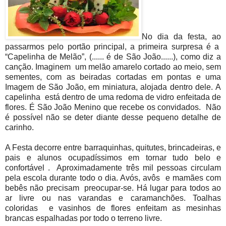
No dia da festa, ao
passarmos pelo portão principal, a primeira surpresa é a
“Capelinha de Melão”, (...... é de São João......), como diz a
canção. Imaginem um melão amarelo cortado ao meio, sem
sementes, com as beiradas cortadas em pontas e uma
Imagem de São João, em miniatura, alojada dentro dele. A
capelinha está dentro de uma redoma de vidro enfeitada de
flores. É São João Menino que recebe os convidados. Não
é possível não se deter diante desse pequeno detalhe de
carinho.
A Festa decorre entre barraquinhas, quitutes, brincadeiras, e
pais e alunos ocupadíssimos em tornar tudo belo e
confortável . Aproximadamente três mil pessoas circulam
pela escola durante todo o dia. Avós, avôs e mamães com
bebês não precisam preocupar-se. Há lugar para todos ao
ar livre ou nas varandas e caramanchões. Toalhas
coloridas e vasinhos de flores enfeitam as mesinhas
brancas espalhadas por todo o terreno livre.