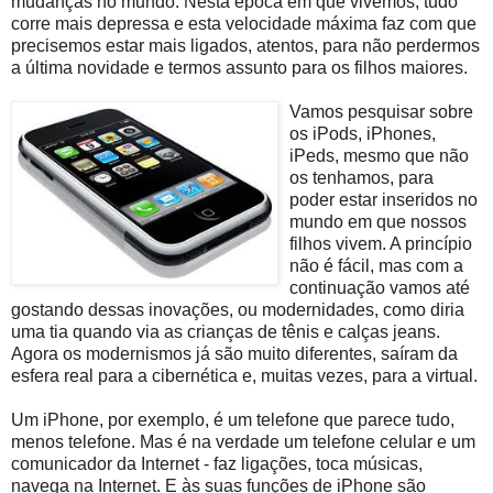
mudanças no mundo. Nesta época em que vivemos, tudo
corre mais depressa e esta velocidade máxima faz com que
precisemos estar mais ligados, atentos, para não perdermos
a última novidade e termos assunto para os filhos maiores.
Vamos pesquisa
r sobre
os iPods, iPhones,
iPeds, mesmo que não
os tenhamos, para
poder estar inseridos no
mundo em que nossos
filhos vivem. A princípio
não é fácil, mas com a
continuação vamos até
gostando dessas inovações, ou modernidades, como diria
uma tia quando via as crianças de tênis e calças jeans.
Agora os modernismos já são muito diferentes, saíram da
esfera real para a cibernética e, muitas vezes, para a virtual.
Um iPhone, por exemplo, é um telefone que parece tudo,
menos telefone. Mas é na verdade um telefone celular e um
comunicador da Internet - faz ligações, toca músicas,
navega na Internet. E às suas funções de iPhone são